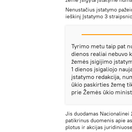
Nenustačius įstatymo pažeid
ieškinį Įstatymo 3 straipsni
Tyrimo metu taip pat nu
dienos realiai nebuvo 
žemės įsigijimo įstaty
1 dienos įsigaliojo nau
įstatymo redakcija, nu
ūkio paskirties žemę t
prie Žemės ūkio minist
Jis duodamas Nacionalinei 
patikrinus duomenis apie a
plotus ir akcijas juridiniuo