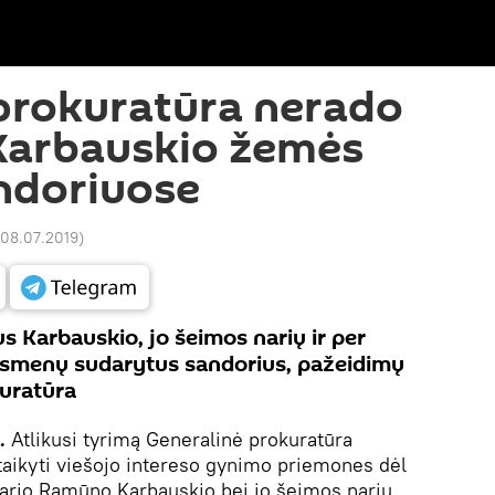
prokuratūra nerado
Karbauskio žemės
andoriuose
 08.07.2019
)
s Karbauskio, jo šeimos narių ir per
ų asmenų sudarytus sandorius, pažeidimų
kuratūra
.
Atlikusi tyrimą Generalinė prokuratūra
taikyti viešojo intereso gynimo priemones dėl
nario Ramūno Karbauskio bei jo šeimos narių