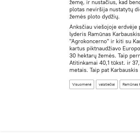
žemę, ir nustačius, kad ben
plotas neviršija nustatytų d
žemės ploto dydžių.
Anksčiau viešojoje erdvėje 
lyderis Ramūnas Karbauskis, 
"Agrokoncerno" ir kiti su K
kartus piktnaudžiavo Europ
30 hektarų žemės. Taip perna
Atitinkamai 40,1 tūkst. ir 3
metais. Taip pat Karbauskis
Visuomenė
valstiečiai
Ramūnas 