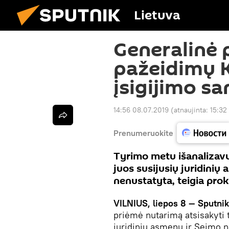
Lietuva
Generalinė 
pažeidimų 
įsigijimo s
14:56 08.07.2019
(atnaujinta:
15:32
Prenumeruokite
Tyrimo metu išanalizavu
juos susijusių juridini
nenustatyta, teigia pro
VILNIUS, liepos 8 — Sputnik
priėmė nutarimą atsisakyti 
juridinių asmenų ir Seimo 