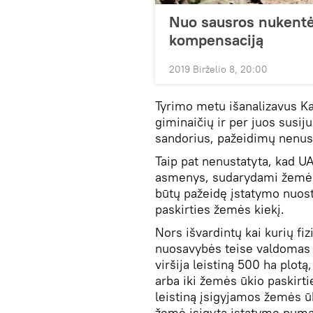
Nuo sausros nukentė
kompensaciją
2019 Birželio 8, 20:00
Tyrimo metu išanalizavus Ka
giminaičių ir per juos susij
sandorius, pažeidimų nenus
Taip pat nenustatyta, kad UA
asmenys, sudarydami žemės 
būtų pažeidę įstatymo nuost
paskirties žemės kiekį.
Nors išvardintų kai kurių fi
nuosavybės teise valdomas 
viršija leistiną 500 ha plotą
arba iki žemės ūkio paskirti
leistiną įsigyjamos žemės ūk
žemė įsigyta įstatyme numat