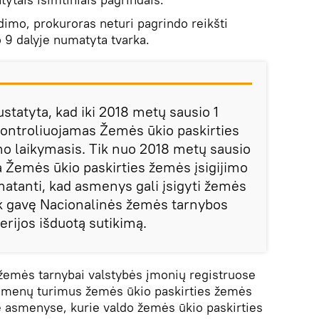
imo, prokuroras neturi pagrindo reikšti
o 9 dalyje numatyta tvarka.
statyta, kad iki 2018 metų sausio 1
kontroliuojamas Žemės ūkio paskirties
mo laikymasis. Tik nuo 2018 metų sausio
ja Žemės ūkio paskirties žemės įsigijimo
matanti, kad asmenys gali įsigyti žemės
ik gavę Nacionalinės žemės tarnybos
erijos išduotą sutikimą.
žemės tarnybai valstybės įmonių registruose
smenų turimus žemės ūkio paskirties žemės
se asmenyse, kurie valdo žemės ūkio paskirties