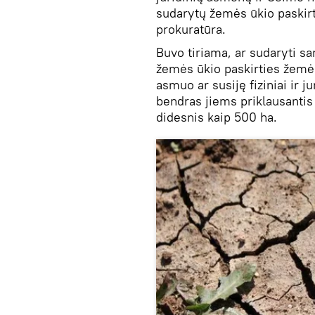
sudarytų žemės ūkio paskirt
prokuratūra.
Buvo tiriama, ar sudaryti s
žemės ūkio paskirties žemės 
asmuo ar susiję fiziniai ir j
bendras jiems priklausantis
didesnis kaip 500 ha.