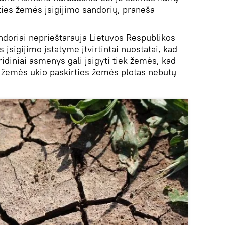
ies žemės įsigijimo sandorių, praneša
andoriai neprieštarauja Lietuvos Respublikos
įsigijimo įstatyme įtvirtintai nuostatai, kad
uridiniai asmenys gali įsigyti tiek žemės, kad
 žemės ūkio paskirties žemės plotas nebūtų