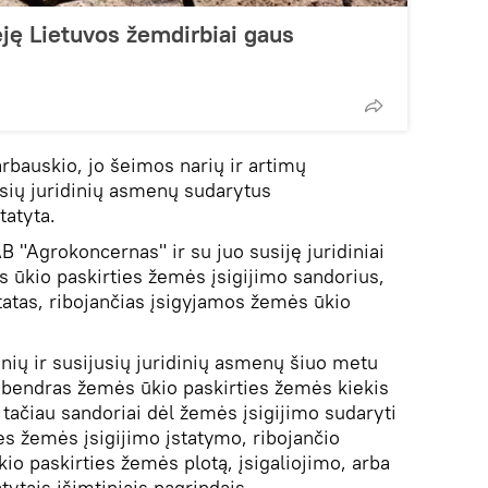
ję Lietuvos žemdirbiai gaus
rbauskio, jo šeimos narių ir artimų
usių juridinių asmenų sudarytus
tatyta.
B "Agrokoncernas" ir su juo susiję juridiniai
ūkio paskirties žemės įsigijimo sandorius,
atas, ribojančias įsigyjamos žemės ūkio
zinių ir susijusių juridinių asmenų šiuo metu
bendras žemės ūkio paskirties žemės kiekis
, tačiau sandoriai dėl žemės įsigijimo sudaryti
es žemės įsigijimo įstatymo, ribojančio
io paskirties žemės plotą, įsigaliojimo, arba
ytais išimtiniais pagrindais.