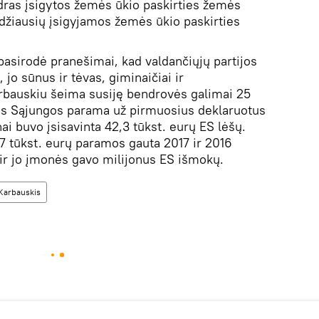
dras įsigytos žemės ūkio paskirties žemės
idžiausių įsigyjamos žemės ūkio paskirties
pasirodė pranešimai, kad valdančiųjų partijos
jo sūnus ir tėvas, giminaičiai ir
arbauskiu šeima susiję bendrovės galimai 25
os Sąjungos parama už pirmuosius deklaruotus
i buvo įsisavinta 42,3 tūkst. eurų ES lėšų.
7,7 tūkst. eurų paramos gauta 2017 ir 2016
 ir jo įmonės gavo milijonus ES išmokų.
Karbauskis