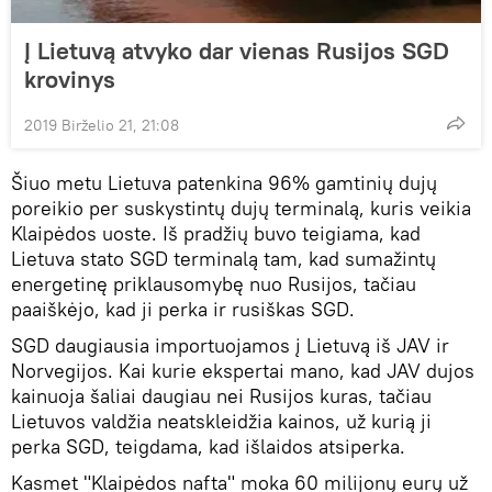
Į Lietuvą atvyko dar vienas Rusijos SGD
krovinys
2019 Birželio 21, 21:08
Šiuo metu Lietuva patenkina 96% gamtinių dujų
poreikio per suskystintų dujų terminalą, kuris veikia
Klaipėdos uoste. Iš pradžių buvo teigiama, kad
Lietuva stato SGD terminalą tam, kad sumažintų
energetinę priklausomybę nuo Rusijos, tačiau
paaiškėjo, kad ji perka ir rusiškas SGD.
SGD daugiausia importuojamos į Lietuvą iš JAV ir
Norvegijos. Kai kurie ekspertai mano, kad JAV dujos
kainuoja šaliai daugiau nei Rusijos kuras, tačiau
Lietuvos valdžia neatskleidžia kainos, už kurią ji
perka SGD, teigdama, kad išlaidos atsiperka.
Kasmet "Klaipėdos nafta" moka 60 milijonų eurų už