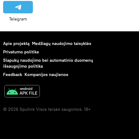
Telegram
Apie projektą
Medžiagų naudojimo taisyklės
Privatumo politika
Slapukų naudojimo bei automatinio duomenų
išsaugojimo politika
Feedback
Kompanijos naujienos
© 2026 Sputnik Visos teisės saugomos. 18+