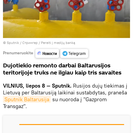
© Sputnik / Стрингер
/
Pereiti į medijų banką
Prenumeruokite
Dujotiekio remonto darbai Baltarusijos
teritorijoje truks ne ilgiau kaip tris savaites
VILNIUS, liepos 8 — Sputnik.
Rusijos dujų tiekimas į
Lietuvą per Baltarusiją laikinai sustabdytas, praneša
Sputnik Baltarusija
su nuoroda į "Gazprom
Transgaz".