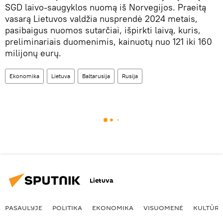
SGD laivo-saugyklos nuomą iš Norvegijos. Praeitą
vasarą Lietuvos valdžia nusprendė 2024 metais,
pasibaigus nuomos sutarčiai, išpirkti laivą, kuris,
preliminariais duomenimis, kainuotų nuo 121 iki 160
milijonų eurų.
Ekonomika
Lietuva
Baltarusija
Rusija
Lietuva
PASAULYJE
POLITIKA
EKONOMIKA
VISUOMENĖ
KULTŪR