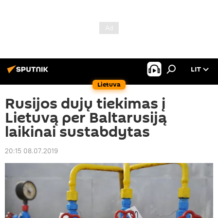
LIT
Lietuva
Rusijos dujų tiekimas į
Lietuvą per Baltarusiją
laikinai sustabdytas
20:15 08.07.2019