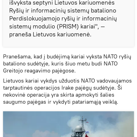
išvyksta septyni Lietuvos kariuomenės
Ryšių ir informacinių sistemų bataliono
Perdislokuojamojo ryšių ir informacinių
sistemų modulio (PRISM) kariai", —
praneša Lietuvos kariuomenė.
Pranešama, kad į budėjimą kariai vyksta NATO ryšių
bataliono sudėtyje, kuris šiuo metu budi NATO
Greitojo reagavimo pajėgose.
Lietuvos kariai vykdys užduotis NATO vadovaujamos
tarptautinės operacijos Irake pajėgų sudėtyje. Ši
nekovinė operacija yra skirta apmokyti šalies
saugumo pajėgas ir vykdyti patariamąją veiklą.