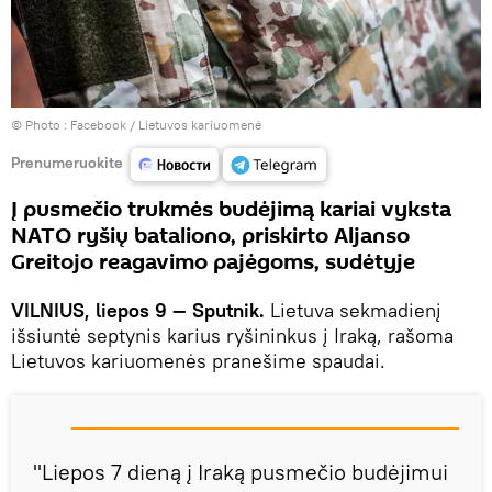
© Photo :
Facebook / Lietuvos kariuomenė
Prenumeruokite
Į pusmečio trukmės budėjimą kariai vyksta
NATO ryšių bataliono, priskirto Aljanso
Greitojo reagavimo pajėgoms, sudėtyje
VILNIUS, liepos 9 — Sputnik.
Lietuva sekmadienį
išsiuntė septynis karius ryšininkus į Iraką, rašoma
Lietuvos kariuomenės pranešime spaudai.
"Liepos 7 dieną į Iraką pusmečio budėjimui