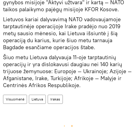
gynybos misijoje "Aktyvi užtvara" ir kartą — NATO
taikos palaikymo pajėgų misijoje KFOR Kosove.
Lietuvos kariai dalyvavimą NATO vadovaujamoje
tarptautinėje operacijoje Irake pradėjo nuo 2019
metų sausio mėnesio, kai Lietuva išsiuntė į šią
operaciją du karius, kurie šiuo metu tarnauja
Bagdade esančiame operacijos štabe.
Šiuo metu Lietuva dalyvauja 11-oje tarptautinių
operacijų ir yra dislokavusi daugiau nei 140 karių
trijuose žemynuose: Europoje — Ukrainoje; Azijoje —
Afganistane, Irake, Turkijoje; Afrikoje — Malyje ir
Centrinės Afrikos Respublikoje.
Visuomenė
Lietuva
Irakas