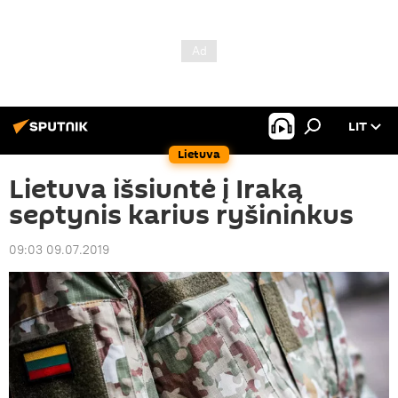
LIT
Lietuva
Lietuva išsiuntė į Iraką
septynis karius ryšininkus
09:03 09.07.2019