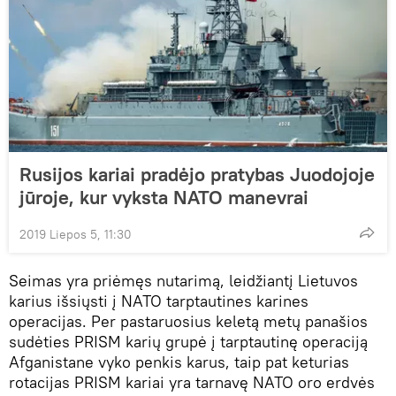
Rusijos kariai pradėjo pratybas Juodojoje
jūroje, kur vyksta NATO manevrai
2019 Liepos 5, 11:30
Seimas yra priėmęs nutarimą, leidžiantį Lietuvos
karius išsiųsti į NATO tarptautines karines
operacijas. Per pastaruosius keletą metų panašios
sudėties PRISM karių grupė į tarptautinę operaciją
Afganistane vyko penkis karus, taip pat keturias
rotacijas PRISM kariai yra tarnavę NATO oro erdvės