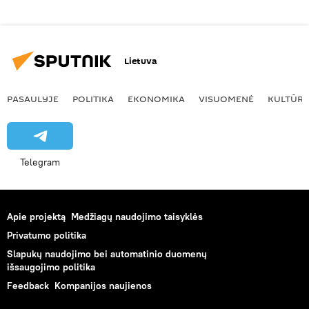
Lietuva
PASAULYJE
POLITIKA
EKONOMIKA
VISUOMENĖ
KULTŪR
Telegram
Apie projektą
Medžiagų naudojimo taisyklės
Privatumo politika
Slapukų naudojimo bei automatinio duomenų
išsaugojimo politika
Feedback
Kompanijos naujienos