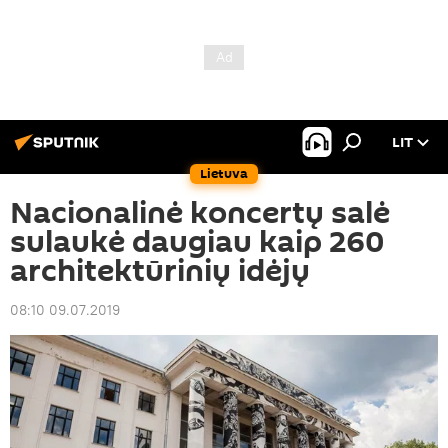
LIT
Lietuva
Nacionalinė koncertų salė
sulaukė daugiau kaip 260
architektūrinių idėjų
08:10 09.07.2019