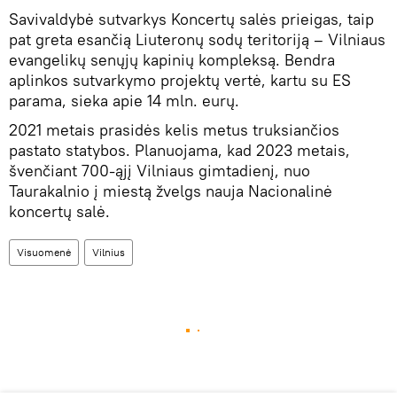
Savivaldybė sutvarkys Koncertų salės prieigas, taip
pat greta esančią Liuteronų sodų teritoriją – Vilniaus
evangelikų senųjų kapinių kompleksą. Bendra
aplinkos sutvarkymo projektų vertė, kartu su ES
parama, sieka apie 14 mln. eurų.
2021 metais prasidės kelis metus truksiančios
pastato statybos. Planuojama, kad 2023 metais,
švenčiant 700-ąjį Vilniaus gimtadienį, nuo
Taurakalnio į miestą žvelgs nauja Nacionalinė
koncertų salė.
Visuomenė
Vilnius