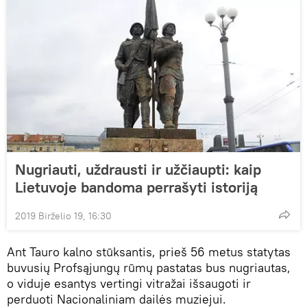
Nugriauti, uždrausti ir užčiaupti: kaip
Lietuvoje bandoma perrašyti istoriją
2019 Birželio 19, 16:30
Ant Tauro kalno stūksantis, prieš 56 metus statytas
buvusių Profsąjungų rūmų pastatas bus nugriautas,
o viduje esantys vertingi vitražai išsaugoti ir
perduoti Nacionaliniam dailės muziejui.