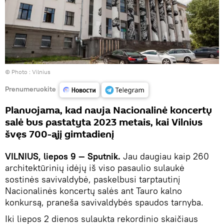
© Photo :
Vilnius
Prenumeruokite
Planuojama, kad nauja Nacionalinė koncertų
salė bus pastatyta 2023 metais, kai Vilnius
švęs 700-ąjį gimtadienį
VILNIUS, liepos 9 — Sputnik.
Jau daugiau kaip 260
architektūrinių idėjų iš viso pasaulio sulaukė
sostinės savivaldybė, paskelbusi tarptautinį
Nacionalinės koncertų salės ant Tauro kalno
konkursą, praneša savivaldybės spaudos tarnyba.
Iki liepos 2 dienos sulaukta rekordinio skaičiaus