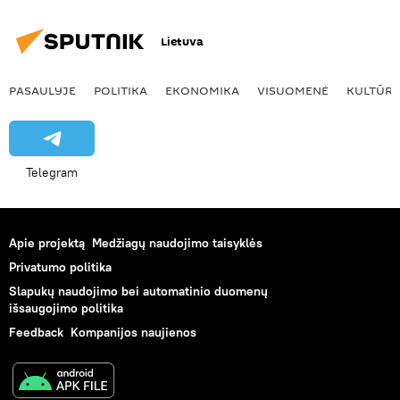
Lietuva
PASAULYJE
POLITIKA
EKONOMIKA
VISUOMENĖ
KULTŪR
Telegram
Apie projektą
Medžiagų naudojimo taisyklės
Privatumo politika
Slapukų naudojimo bei automatinio duomenų
išsaugojimo politika
Feedback
Kompanijos naujienos