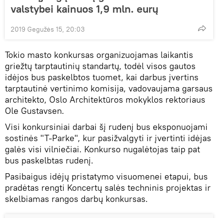
valstybei kainuos 1,9 mln. eurų
2019 Gegužės 15, 20:03
Tokio masto konkursas organizuojamas laikantis
griežtų tarptautinių standartų, todėl visos gautos
idėjos bus paskelbtos tuomet, kai darbus įvertins
tarptautinė vertinimo komisija, vadovaujama garsaus
architekto, Oslo Architektūros mokyklos rektoriaus
Ole Gustavsen.
Visi konkursiniai darbai šį rudenį bus eksponuojami
sostinės "T-Parke", kur pasižvalgyti ir įvertinti idėjas
galės visi vilniečiai. Konkurso nugalėtojas taip pat
bus paskelbtas rudenį.
Pasibaigus idėjų pristatymo visuomenei etapui, bus
pradėtas rengti Koncertų salės techninis projektas ir
skelbiamas rangos darbų konkursas.