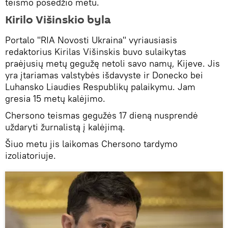
teismo posėdžio metu.
Kirilo Višinskio byla
Portalo "RIA Novosti Ukraina" vyriausiasis
redaktorius Kirilas Višinskis buvo sulaikytas
praėjusių metų gegužę netoli savo namų, Kijeve. Jis
yra įtariamas valstybės išdavyste ir Donecko bei
Luhansko Liaudies Respublikų palaikymu. Jam
gresia 15 metų kalėjimo.
Chersono teismas gegužės 17 dieną nusprendė
uždaryti žurnalistą į kalėjimą.
Šiuo metu jis laikomas Chersono tardymo
izoliatoriuje.