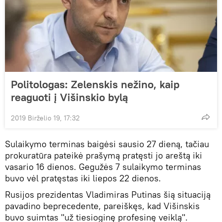
Politologas: Zelenskis nežino, kaip
reaguoti į Višinskio bylą
2019 Birželio 19, 17:32
Sulaikymo terminas baigėsi sausio 27 dieną, tačiau
prokuratūra pateikė prašymą pratęsti jo areštą iki
vasario 16 dienos. Gegužės 7 sulaikymo terminas
buvo vėl pratęstas iki liepos 22 dienos.
Rusijos prezidentas Vladimiras Putinas šią situaciją
pavadino beprecedente, pareiškęs, kad Višinskis
buvo suimtas "už tiesioginę profesinę veiklą".