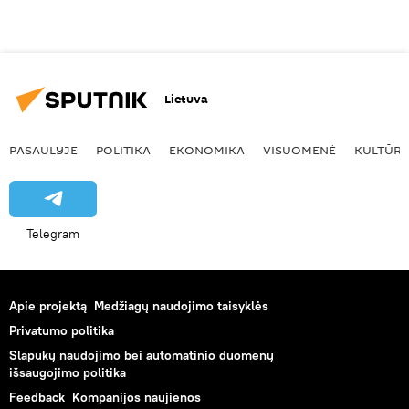
Lietuva
PASAULYJE
POLITIKA
EKONOMIKA
VISUOMENĖ
KULTŪR
Telegram
Apie projektą
Medžiagų naudojimo taisyklės
Privatumo politika
Slapukų naudojimo bei automatinio duomenų
išsaugojimo politika
Feedback
Kompanijos naujienos