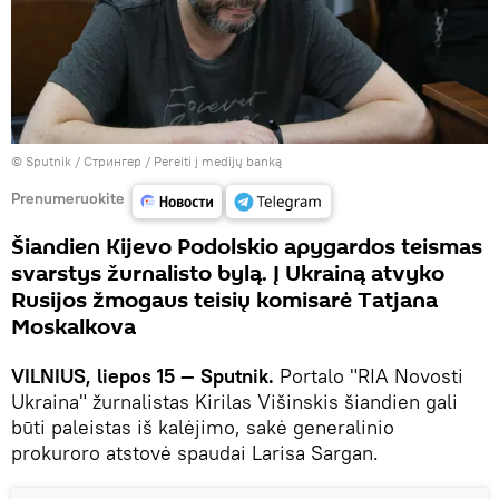
© Sputnik / Стрингер
/
Pereiti į medijų banką
Prenumeruokite
Šiandien Kijevo Podolskio apygardos teismas
svarstys žurnalisto bylą. Į Ukrainą atvyko
Rusijos žmogaus teisių komisarė Tatjana
Moskalkova
VILNIUS, liepos 15 — Sputnik.
Portalo "RIA Novosti
Ukraina" žurnalistas Kirilas Višinskis šiandien gali
būti paleistas iš kalėjimo, sakė generalinio
prokuroro atstovė spaudai Larisa Sargan.