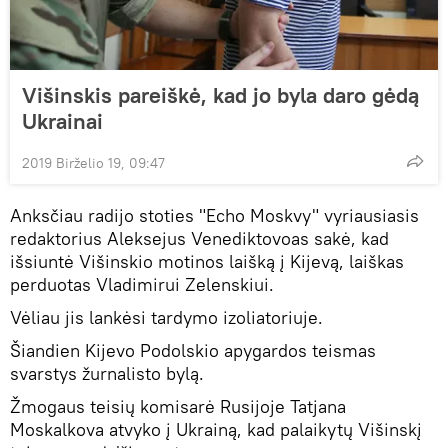
Višinskis pareiškė, kad jo byla daro gėdą
Ukrainai
2019 Birželio 19, 09:47
Anksčiau radijo stoties "Echo Moskvy" vyriausiasis
redaktorius Aleksejus Venediktovoas sakė, kad
išsiuntė Višinskio motinos laišką į Kijevą, laiškas
perduotas Vladimirui Zelenskiui.
Vėliau jis lankėsi tardymo izoliatoriuje.
Šiandien Kijevo Podolskio apygardos teismas
svarstys žurnalisto bylą.
Žmogaus teisių komisarė Rusijoje Tatjana
Moskalkova atvyko į Ukrainą, kad palaikytų Višinskį