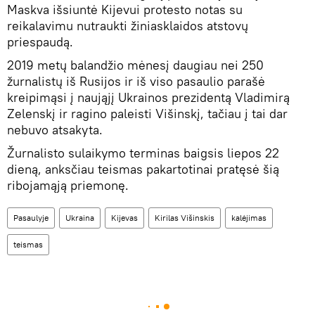
Maskva išsiuntė Kijevui protesto notas su
reikalavimu nutraukti žiniasklaidos atstovų
priespaudą.
2019 metų balandžio mėnesį daugiau nei 250
žurnalistų iš Rusijos ir iš viso pasaulio parašė
kreipimąsi į naująjį Ukrainos prezidentą Vladimirą
Zelenskį ir ragino paleisti Višinskį, tačiau į tai dar
nebuvo atsakyta.
Žurnalisto sulaikymo terminas baigsis liepos 22
dieną, anksčiau teismas pakartotinai pratęsė šią
ribojamąją priemonę.
Pasaulyje
Ukraina
Kijevas
Kirilas Višinskis
kalėjimas
teismas