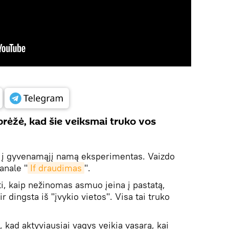
brėžė, kad šie veiksmai truko vos
mo į gyvenamąjį namą eksperimentas. Vaizdo
anale "
If draudimas
".
i, kaip nežinomas asmuo įeina į pastatą,
r dingsta iš "įvykio vietos". Visa tai truko
, kad aktyviausiai vagys veikia vasarą, kai