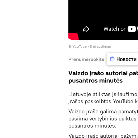
©
YouTube / If draudimas
Prenumeruokite
Vaizdo įrašo autoriai pa
pusantros minutės
Lietuvoje atliktas įsilauži
įrašas paskelbtas YouTube k
Vaizdo įraše galima pamatyt
pasiima vertybinius daiktus i
pusantros minutės.
Vaizdo įrašo autoriai pažymi