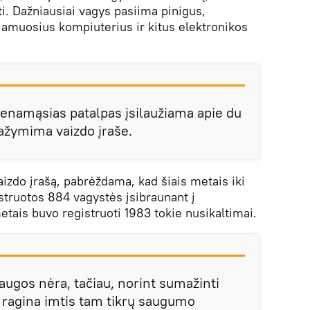
i. Dažniausiai vagys pasiima pinigus,
ojamuosius kompiuterius ir kitus elektronikos
venamąsias patalpas įsilaužiama apie du
pažymima vaizdo įraše.
izdo įrašą, pabrėždama, kad šiais metais iki
truotos 884 vagystės įsibraunant į
tais buvo registruoti 1983 tokie nusikaltimai.
ugos nėra, tačiau, norint sumažinti
ja ragina imtis tam tikrų saugumo