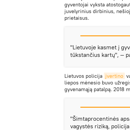
gyventojai vyksta atostogaut
juvelyrinius dirbinius, neši
prietaisus.
"Lietuvoje kasmet į gy
tūkstančius kartų", — 
Lietuvos policija
įvertino
va
liepos mėnesio buvo užregis
gyvenamąją patalpą. 2018 me
"Šimtaprocentinės apsa
vagystės riziką, polici