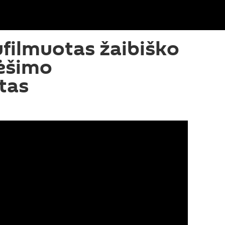
ufilmuotas žaibiško
lėšimo
tas