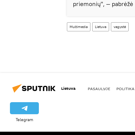
priemonių", — pabrėžė p
Multimedia
Lietuva
vagystė
Lietuva
PASAULYJE
POLITIKA
Telegram