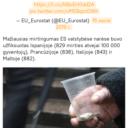
https://t.co/NBoEH0dd2A
pic.twitter.com/vMEBqznDWh
— EU_Eurostat (@EU_Eurostat)
16 июля 
2019 г.
​Mažiausias mirtingumas ES valstybėse narėse buvo
užfiksuotas Ispanijoje (829 mirties atvejai 100 000
gyventojų), Prancūzijoje (838), Italijoje (843) ir
Maltoje (882).