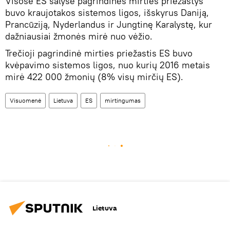
Visose ES šalyse pagrindinės mirties priežastys
buvo kraujotakos sistemos ligos, išskyrus Daniją,
Prancūziją, Nyderlandus ir Jungtinę Karalystę, kur
dažniausiai žmonės mirė nuo vėžio.
Trečioji pagrindinė mirties priežastis ES buvo
kvėpavimo sistemos ligos, nuo kurių 2016 metais
mirė 422 000 žmonių (8% visų mirčių ES).
Visuomenė
Lietuva
ES
mirtingumas
Lietuva