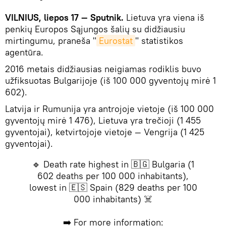
VILNIUS, liepos 17 — Sputnik.
Lietuva yra viena iš
penkių Europos Sąjungos šalių su didžiausiu
mirtingumu, praneša "
Eurostat
" statistikos
agentūra.
2016 metais didžiausias neigiamas rodiklis buvo
užfiksuotas Bulgarijoje (iš 100 000 gyventojų mirė 1
602).
Latvija ir Rumunija yra antrojoje vietoje (iš 100 000
gyventojų mirė 1 476), Lietuva yra trečioji (1 455
gyventojai), ketvirtojoje vietoje — Vengrija (1 425
gyventojai).
🔹 Death rate highest in 🇧🇬 Bulgaria (1
602 deaths per 100 000 inhabitants),
lowest in 🇪🇸 Spain (829 deaths per 100
000 inhabitants) ☠️
➡️ For more information: