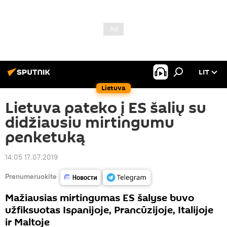
LIT
Lietuva
Lietuva pateko į ES šalių su
didžiausiu mirtingumu
penketuką
14:05 17.07.2019
Prenumeruokite
Mažiausias mirtingumas ES šalyse buvo
užfiksuotas Ispanijoje, Prancūzijoje, Italijoje
ir Maltoje