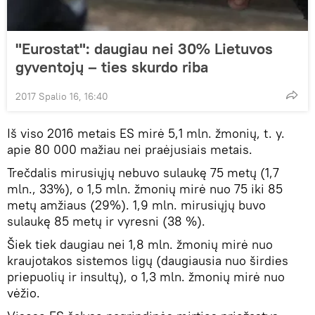
"Eurostat": daugiau nei 30% Lietuvos
gyventojų – ties skurdo riba
2017 Spalio 16, 16:40
Iš viso 2016 metais ES mirė 5,1 mln. žmonių, t. y.
apie 80 000 mažiau nei praėjusiais metais.
Trečdalis mirusiųjų nebuvo sulaukę 75 metų (1,7
mln., 33%), o 1,5 mln. žmonių mirė nuo 75 iki 85
metų amžiaus (29%). 1,9 mln. mirusiųjų buvo
sulaukę 85 metų ir vyresni (38 %).
Šiek tiek daugiau nei 1,8 mln. žmonių mirė nuo
kraujotakos sistemos ligų (daugiausia nuo širdies
priepuolių ir insultų), o 1,3 mln. žmonių mirė nuo
vėžio.