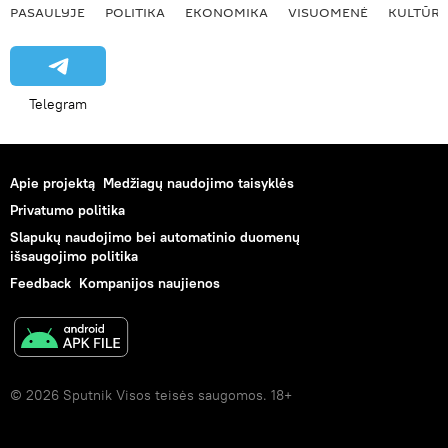
PASAULYJE
POLITIKA
EKONOMIKA
VISUOMENĖ
KULTŪR
Telegram
Apie projektą
Medžiagų naudojimo taisyklės
Privatumo politika
Slapukų naudojimo bei automatinio duomenų
išsaugojimo politika
Feedback
Kompanijos naujienos
© 2026 Sputnik Visos teisės saugomos. 18+