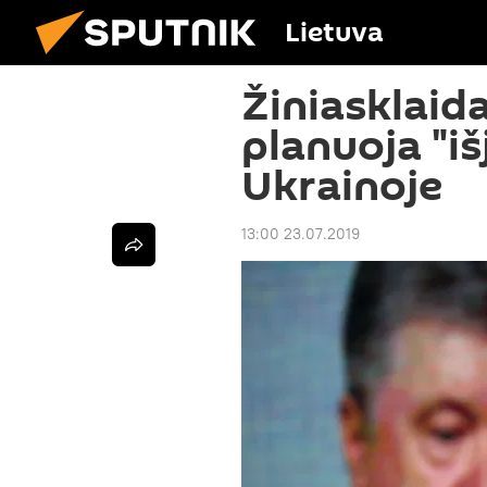
Lietuva
Žiniasklaid
planuoja "iš
Ukrainoje
13:00 23.07.2019