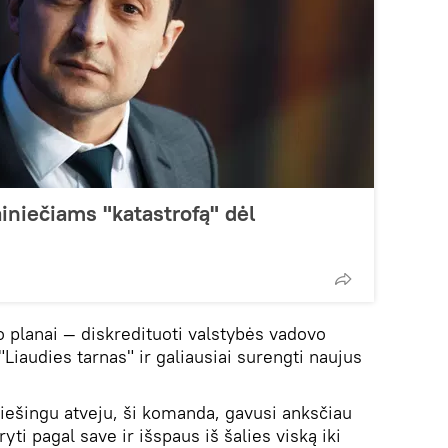
iniečiams "katastrofą" dėl
o planai — diskredituoti valstybės vadovo
"Liaudies tarnas" ir galiausiai surengti naujus
 Priešingu atveju, ši komanda, gavusi anksčiau
yti pagal save ir išspaus iš šalies viską iki