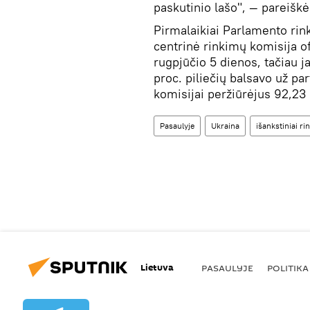
paskutinio lašo", — pareiškė
Pirmalaikiai Parlamento rin
centrinė rinkimų komisija ofi
rugpjūčio 5 dienos, tačiau j
proc. piliečių balsavo už par
komisijai peržiūrėjus 92,23 
Pasaulyje
Ukraina
išankstiniai ri
Lietuva
PASAULYJE
POLITIKA