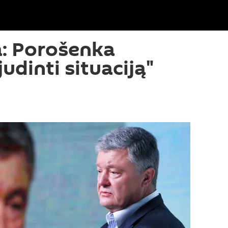
a: Porošenka
judinti situaciją"