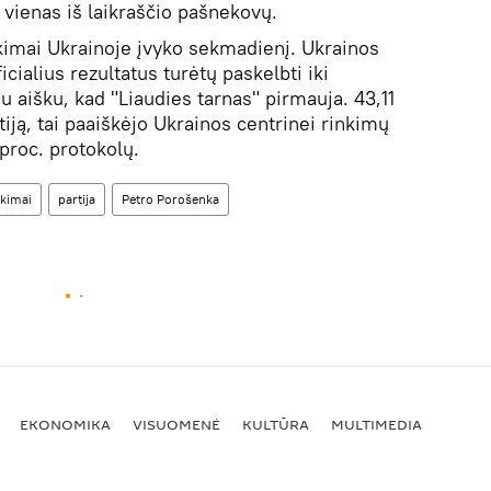
 vienas iš laikraščio pašnekovų.
kimai Ukrainoje įvyko sekmadienį. Ukrainos
cialius rezultatus turėtų paskelbti iki
au aišku, kad "Liaudies tarnas" pirmauja. 43,11
tiją, tai paaiškėjo Ukrainos centrinei rinkimų
proc. protokolų.
nkimai
partija
Petro Porošenka
EKONOMIKA
VISUOMENĖ
KULTŪRA
MULTIMEDIA