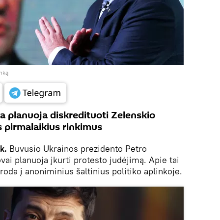
anką
a planuoja diskredituoti Zelenskio
us pirmalaikius rinkimus
k.
Buvusio Ukrainos prezidento Petro
i planuoja įkurti protesto judėjimą. Apie tai
roda į anoniminius šaltinius politiko aplinkoje.