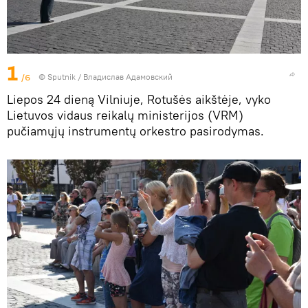
1
/6
© Sputnik / Владислав Адамовский
Liepos 24 dieną Vilniuje, Rotušės aikštėje, vyko
Lietuvos vidaus reikalų ministerijos (VRM)
pučiamųjų instrumentų orkestro pasirodymas.