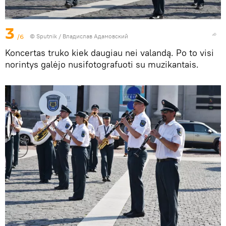
3
/6
© Sputnik / Владислав Адамовский
Koncertas truko kiek daugiau nei valandą. Po to visi
norintys galėjo nusifotografuoti su muzikantais.