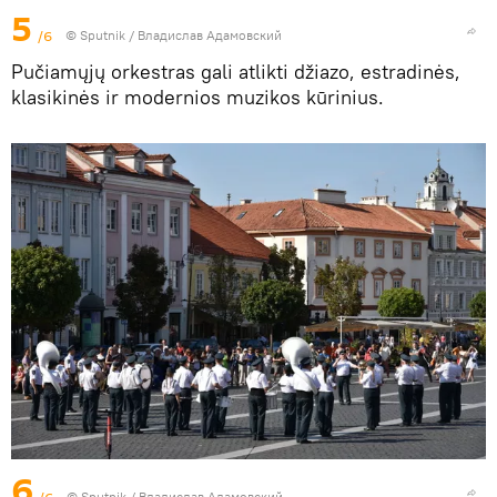
5
/6
© Sputnik / Владислав Адамовский
Pučiamųjų orkestras gali atlikti džiazo, estradinės,
klasikinės ir modernios muzikos kūrinius.
6
/6
© Sputnik / Владислав Адамовский