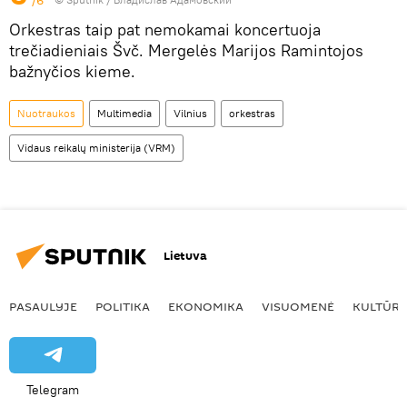
Orkestras taip pat nemokamai koncertuoja
trečiadieniais Švč. Mergelės Marijos Ramintojos
bažnyčios kieme.
Nuotraukos
Multimedia
Vilnius
orkestras
Vidaus reikalų ministerija (VRM)
Lietuva
PASAULYJE
POLITIKA
EKONOMIKA
VISUOMENĖ
KULTŪR
Telegram