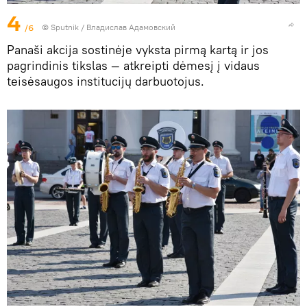
4
/6
© Sputnik / Владислав Адамовский
Panaši akcija sostinėje vyksta pirmą kartą ir jos
pagrindinis tikslas — atkreipti dėmesį į vidaus
teisėsaugos institucijų darbuotojus.