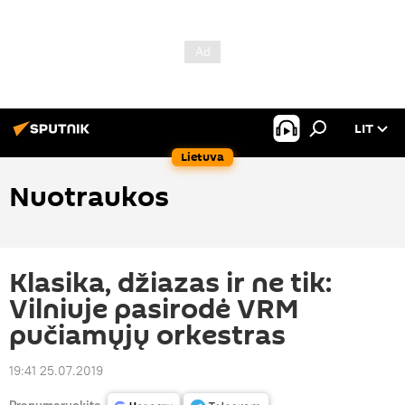
LIT
Lietuva
Nuotraukos
Klasika, džiazas ir ne tik:
Vilniuje pasirodė VRM
pučiamųjų orkestras
19:41 25.07.2019
Prenumeruokite