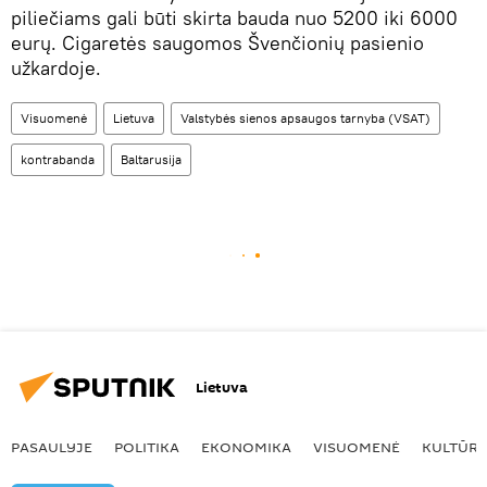
piliečiams gali būti skirta bauda nuo 5200 iki 6000
eurų. Cigaretės saugomos Švenčionių pasienio
užkardoje.
Visuomenė
Lietuva
Valstybės sienos apsaugos tarnyba (VSAT)
kontrabanda
Baltarusija
Lietuva
PASAULYJE
POLITIKA
EKONOMIKA
VISUOMENĖ
KULTŪR