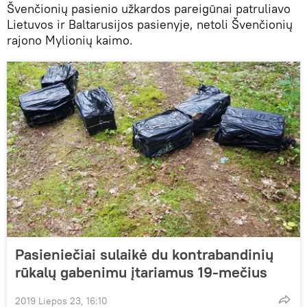
Švenčionių pasienio užkardos pareigūnai patruliavo
Lietuvos ir Baltarusijos pasienyje, netoli Švenčionių
rajono Mylionių kaimo.
Pasieniečiai sulaikė du kontrabandinių
rūkalų gabenimu įtariamus 19-mečius
2019 Liepos 23, 16:10