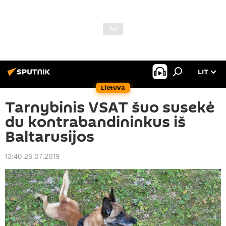
LIT
Lietuva
Tarnybinis VSAT šuo susekė
du kontrabandininkus iš
Baltarusijos
13:40 26.07.2019