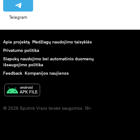
Telegram
Apie projektą
Medžiagų naudojimo taisyklės
Privatumo politika
Slapukų naudojimo bei automatinio duomenų
išsaugojimo politika
Feedback
Kompanijos naujienos
© 2026 Sputnik Visos teisės saugomos. 18+