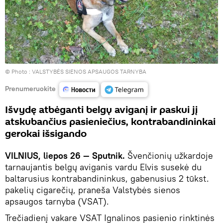
© Photo :
VALSTYBĖS SIENOS APSAUGOS TARNYBA
Prenumeruokite
Išvydę atbėganti belgų aviganį ir paskui jį
atskubančius pasieniečius, kontrabandininkai
gerokai išsigando
VILNIUS, liepos 26 — Sputnik.
Švenčionių užkardoje
tarnaujantis belgų aviganis vardu Elvis susekė du
baltarusius kontrabandininkus, gabenusius 2 tūkst.
pakelių cigarečių, praneša Valstybės sienos
apsaugos tarnyba (VSAT).
Trečiadienį vakare VSAT Ignalinos pasienio rinktinės