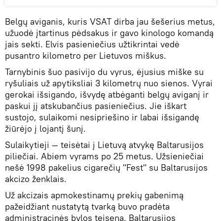
Belgų aviganis, kuris VSAT dirba jau šešerius metus,
užuodė įtartinus pėdsakus ir gavo kinologo komandą
jais sekti. Elvis pasieniečius užtikrintai vedė
pusantro kilometro per Lietuvos miškus.
Tarnybinis šuo pasivijo du vyrus, ėjusius miške su
ryšuliais už apytiksliai 3 kilometrų nuo sienos. Vyrai
gerokai išsigando, išvydę atbėganti belgų aviganį ir
paskui jį atskubančius pasieniečius. Jie iškart
sustojo, sulaikomi nesipriešino ir labai išsigandę
žiūrėjo į lojantį šunį.
Sulaikytieji — teisėtai į Lietuvą atvykę Baltarusijos
piliečiai. Abiem vyrams po 25 metus. Užsieniečiai
nešė 1998 pakelius cigarečių "Fest" su Baltarusijos
akcizo ženklais.
Už akcizais apmokestinamų prekių gabenimą
pažeidžiant nustatytą tvarką buvo pradėta
administracinės bylos teisena. Baltarusijos