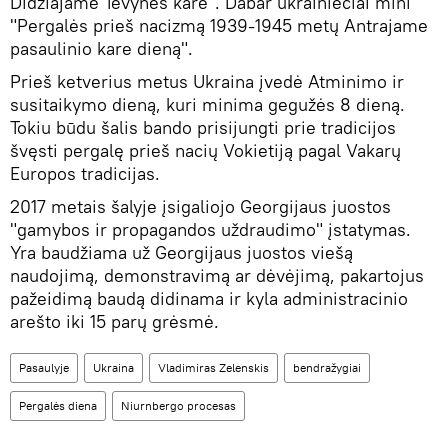
Didžiajame Tėvynės kare". Dabar ukrainiečiai mini
"Pergalės prieš nacizmą 1939-1945 metų Antrajame
pasaulinio kare dieną".
Prieš ketverius metus Ukraina įvedė Atminimo ir
susitaikymo dieną, kuri minima gegužės 8 dieną.
Tokiu būdu šalis bando prisijungti prie tradicijos
švęsti pergalę prieš nacių Vokietiją pagal Vakarų
Europos tradicijas.
2017 metais šalyje įsigaliojo Georgijaus juostos
"gamybos ir propagandos uždraudimo" įstatymas.
Yra baudžiama už Georgijaus juostos viešą
naudojimą, demonstravimą ar dėvėjimą, pakartojus
pažeidimą baudą didinama ir kyla administracinio
arešto iki 15 parų grėsmė.
Pasaulyje
Ukraina
Vladimiras Zelenskis
bendražygiai
Pergalės diena
Niurnbergo procesas