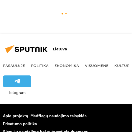
Lietuva
PASAULYJE
POLITIKA
EKONOMIKA
VISUOMENĖ
KULTŪR
Telegram
Apie projektą
Medžiagų naudojimo taisyklės
Privatumo politika
Slapukų naudojimo bei automatinio duomenų