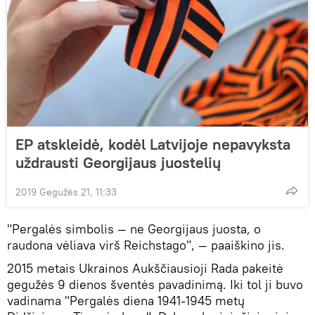
EP atskleidė, kodėl Latvijoje nepavyksta
uždrausti Georgijaus juostelių
2019 Gegužės 21, 11:33
"Pergalės simbolis — ne Georgijaus juosta, o
raudona vėliava virš Reichstago", — paaiškino jis.
2015 metais Ukrainos Aukščiausioji Rada pakeitė
gegužės 9 dienos šventės pavadinimą. Iki tol ji buvo
vadinama "Pergalės diena 1941-1945 metų