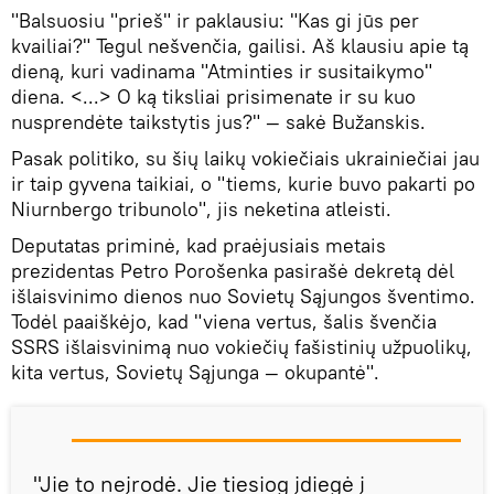
"Balsuosiu "prieš" ir paklausiu: "Kas gi jūs per
kvailiai?" Tegul nešvenčia, gailisi. Aš klausiu apie tą
dieną, kuri vadinama "Atminties ir susitaikymo"
diena. <...> O ką tiksliai prisimenate ir su kuo
nusprendėte taikstytis jus?" — sakė Bužanskis.
Pasak politiko, su šių laikų vokiečiais ukrainiečiai jau
ir taip gyvena taikiai, o "tiems, kurie buvo pakarti po
Niurnbergo tribunolo", jis neketina atleisti.
Deputatas priminė, kad praėjusiais metais
prezidentas Petro Porošenka pasirašė dekretą dėl
išlaisvinimo dienos nuo Sovietų Sąjungos šventimo.
Todėl paaiškėjo, kad "viena vertus, šalis švenčia
SSRS išlaisvinimą nuo vokiečių fašistinių užpuolikų,
kita vertus, Sovietų Sąjunga — okupantė".
"Jie to neįrodė. Jie tiesiog įdiegė į