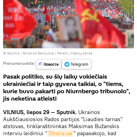
© Sputnik / Виталий Белоусов
/
Pereiti į medijų banką
Prenumeruokite
Pasak politiko, su šių laikų vokiečiais
ukrainiečiai ir taip gyvena taikiai, o "tiems,
kurie buvo pakarti po Niurnbergo tribunolo",
jis neketina atleisti
VILNIUS, liepos 29 — Sputnik.
Ukrainos
Aukščiausiosios Rados partijos "Liaudies tarnas"
atstovas, tinklaraštininkas Maksimas Bužanskis
interviu leidiniui "
Strana.ua
" papasakojo, kad