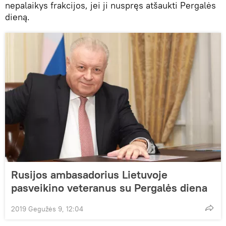
nepalaikys frakcijos, jei ji nuspręs atšaukti Pergalės
dieną.
Rusijos ambasadorius Lietuvoje
pasveikino veteranus su Pergalės diena
2019 Gegužės 9, 12:04