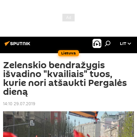
LIT
Lietuva
Zelenskio bendražygis
išvadino "kvailiais" tuos,
kurie nori atšaukti Pergalės
dieną
14:10 29.07.2019