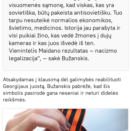
visuomenės sąmonę, kad viskas, kas yra
sovietiška, būtų pakeista antisovietišku. Tuo
tarpu nesuteikė normalios ekonomikos,
švietimo, medicinos. Istorija jau parašyta ir
visi puikiai žino, kas vedė žmones į dujų
kameras ir kas juos išvedė iš ten.
Vienintelis Maidano rezultatas — nacizmo
legalizacija", — sakė Bužanskis.
Atsakydamas į klausimą dėl galimybės reabilituoti
Georgijaus juostą, Bužanskis pabrėžė, kad šis
simbolis pasirodė gana neseniai ir neturi didelės
reikšmės.