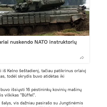
ariai nuskendo NATO instruktorių
i iš Kelno šeštadienį, tačiau patikrinus orlaivį
as, todėl skrydis buvo atidėtas iki
ą buvo išsiųsti 16 pėstininkų kovinių mašinų
s vilkikas "Büffel".
os šalys, vis dažniau pasirašo su Jungtinėmis