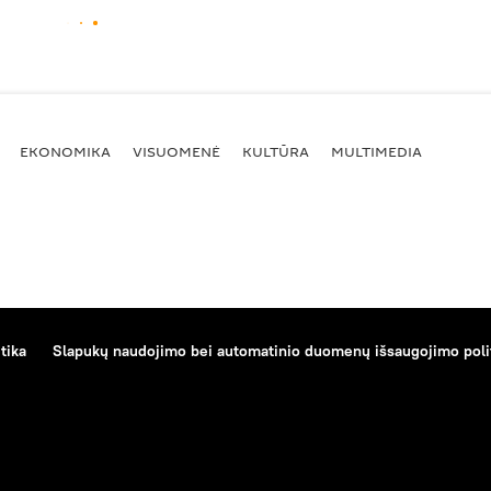
EKONOMIKA
VISUOMENĖ
KULTŪRA
MULTIMEDIA
tika
Slapukų naudojimo bei automatinio duomenų išsaugojimo poli