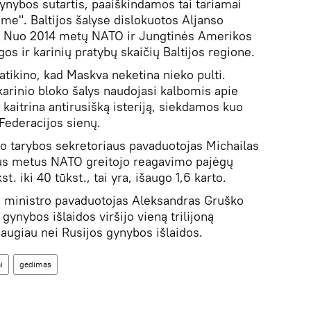
gynybos sutartis, paaiškindamos tai tariamai
me". Baltijos šalyse dislokuotos Aljanso
. Nuo 2014 metų NATO ir Jungtinės Amerikos
gos ir karinių pratybų skaičių Baltijos regione.
atikino, kad Maskva neketina nieko pulti.
karinio bloko šalys naudojasi kalbomis apie
 kaitrina antirusišką isteriją, siekdamos kuo
 Federacijos sienų.
o tarybos sekretoriaus pavaduotojas Michailas
us metus NATO greitojo reagavimo pajėgų
t. iki 40 tūkst., tai yra, išaugo 1,6 karto.
ų ministro pavaduotojas Aleksandras Gruško
gynybos išlaidos viršijo vieną trilijoną
 daugiau nei Rusijos gynybos išlaidos.
i
gedimas