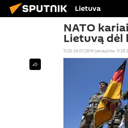
Lietuva
NATO kariai
Lietuvą dėl
11:20 29.07.2019
(atnaujinta:
11:28 