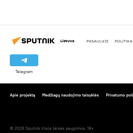
Lietuva
PASAULYJE
POLITIKA
Telegram
Apie projektą
Medžiagų naudojimo taisyklės
Privatumo poli
© 2026 Sputnik Visos teisės saugomos. 18+