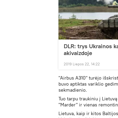
DLR: trys Ukrainos k
akivaizdoje
2019 Liepos 22, 14:22
"Airbus A310" turėjo išskrist
buvo aptiktas variklio gedim
sekmadienio.
Tuo tarpu traukiniu į Lietuv
"Marder" ir vienas remontini
Lietuva, kaip ir kitos Baltij