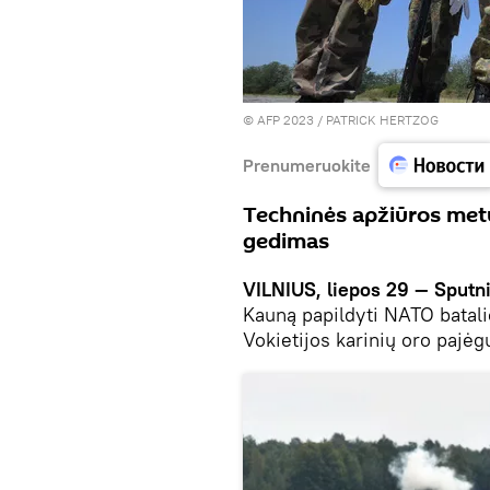
© AFP 2023 / PATRICK HERTZOG
Prenumeruokite
Techninės apžiūros metu
gedimas
VILNIUS, liepos 29 — Sputni
Kauną papildyti NATO batalio
Vokietijos karinių oro pajė