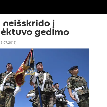
 neišskrido į
 lėktuvo gedimo
29.07.2019
)