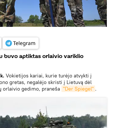
 buvo aptiktas orlaivio variklio
k.
Vokietijos kariai, kurie turėjo atvykti į
no gretas, negalėjo skristi į Lietuvą dėl
gų orlaivio gedimo, praneša
"Der Spiegel"
.