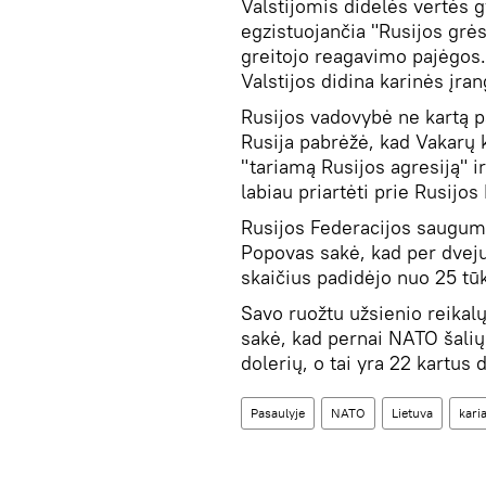
Valstijomis didelės vertės 
egzistuojančia "Rusijos grės
greitojo reagavimo pajėgos
Valstijos didina karinės įran
Rusijos vadovybė ne kartą p
Rusija pabrėžė, kad Vakarų 
"tariamą Rusijos agresiją" ir
labiau priartėti prie Rusijos
Rusijos Federacijos saugum
Popovas sakė, kad per dvej
skaičius padidėjo nuo 25 tūks
Savo ruožtu užsienio reikal
sakė, kad pernai NATO šalių 
dolerių, o tai yra 22 kartus
Pasaulyje
NATO
Lietuva
karia