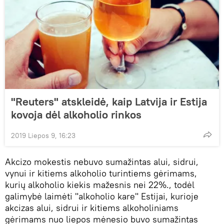
"Reuters" atskleidė, kaip Latvija ir Estija
kovoja dėl alkoholio rinkos
2019 Liepos 9, 16:23
Akcizo mokestis nebuvo sumažintas alui, sidrui,
vynui ir kitiems alkoholio turintiems gėrimams,
kurių alkoholio kiekis mažesnis nei 22%., todėl
galimybė laimėti "alkoholio kare" Estijai, kurioje
akcizas alui, sidrui ir kitiems alkoholiniams
gėrimams nuo liepos mėnesio buvo sumažintas