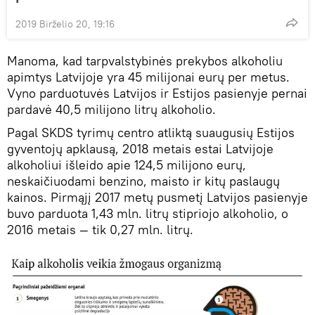
2019 Birželio 20, 19:16
Manoma, kad tarpvalstybinės prekybos alkoholiu
apimtys Latvijoje yra 45 milijonai eurų per metus.
Vyno parduotuvės Latvijos ir Estijos pasienyje pernai
pardavė 40,5 milijono litrų alkoholio.
Pagal SKDS tyrimų centro atliktą suaugusių Estijos
gyventojų apklausą, 2018 metais estai Latvijoje
alkoholiui išleido apie 124,5 milijono eurų,
neskaičiuodami benzino, maisto ir kitų paslaugų
kainos. Pirmąjį 2017 metų pusmetį Latvijos pasienyje
buvo parduota 1,43 mln. litrų stipriojo alkoholio, o
2016 metais — tik 0,27 mln. litrų.