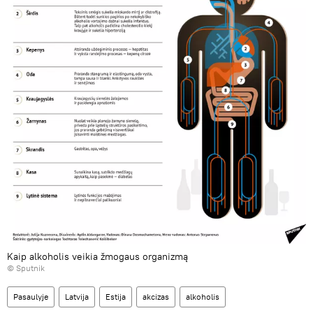
Kaip alkoholis veikia žmogaus organizmą
© Sputnik
Pasaulyje
Latvija
Estija
akcizas
alkoholis