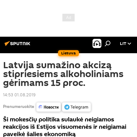
LIT
Lietuva
Latvija sumažino akcizą
stipriesiems alkoholiniams
gėrimams 15 proc.
14:53 01.08.2019
Prenumeruokite
Ši mokesčių politika sulaukė neigiamos
reakcijos iš Estijos visuomenės ir neigiamai
paveikė šalies ekonomiką