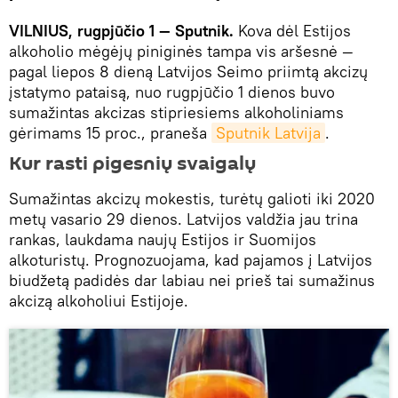
VILNIUS, rugpjūčio 1 — Sputnik.
Kova dėl Estijos
alkoholio mėgėjų piniginės tampa vis aršesnė —
pagal liepos 8 dieną Latvijos Seimo priimtą akcizų
įstatymo pataisą, nuo rugpjūčio 1 dienos buvo
sumažintas akcizas stipriesiems alkoholiniams
gėrimams 15 proc., praneša
Sputnik Latvija
.
Kur rasti pigesnių svaigalų
Sumažintas akcizų mokestis, turėtų galioti iki 2020
metų vasario 29 dienos. Latvijos valdžia jau trina
rankas, laukdama naujų Estijos ir Suomijos
alkoturistų. Prognozuojama, kad pajamos į Latvijos
biudžetą padidės dar labiau nei prieš tai sumažinus
akcizą alkoholiui Estijoje.