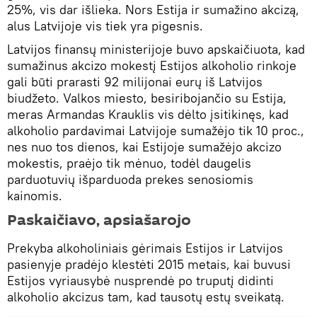
25%, vis dar išlieka. Nors Estija ir sumažino akcizą,
alus Latvijoje vis tiek yra pigesnis.
Latvijos finansų ministerijoje buvo apskaičiuota, kad
sumažinus akcizo mokestį Estijos alkoholio rinkoje
gali būti prarasti 92 milijonai eurų iš Latvijos
biudžeto. Valkos miesto, besiribojančio su Estija,
meras Armandas Krauklis vis dėlto įsitikinęs, kad
alkoholio pardavimai Latvijoje sumažėjo tik 10 proc.,
nes nuo tos dienos, kai Estijoje sumažėjo akcizo
mokestis, praėjo tik mėnuo, todėl daugelis
parduotuvių išparduoda prekes senosiomis
kainomis.
Paskaičiavo, apsiašarojo
Prekyba alkoholiniais gėrimais Estijos ir Latvijos
pasienyje pradėjo klestėti 2015 metais, kai buvusi
Estijos vyriausybė nusprendė po truputį didinti
alkoholio akcizus tam, kad tausotų estų sveikatą.