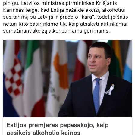
pinigų. Latvijos ministras pirmininkas Krišjanis
Karinšas teigė, kad Estija pažeidė akcizų alkoholiui
susitarimą su Latvija ir pradėjo "karą", todėl jo šalis
neturi kito pasirinkimo tik, kaip atsakyti atitinkamai
sumažinant akcizą alkoholiniams gėrimams.
Estijos premjeras papasakojo, kaip
pasikeis alkoholio kainos