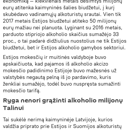
ekonomiką — kiekvienais metais dešimtys milijonų
eurų atitenka kaimyninės šalies biudžetui, į kurį
skubėdavo vadinamųjų alkoturistų srautai. Vien tik
2017 metais Estijos biudžetui atiteko 50 milijonų
eurų mažiau nei planuota. Lyginant su 2016 metais,
parduoto stipriojo alkoholio skaičius sumažėjo 33
proc., o tai padarė didžiulius nuostolius ne tik Estijos
biudžetui, bet ir Estijos alkoholio gamybos sektoriui.
Estijos mokesčių ir muitinės valdyboje buvo
apskaičiuota, kad pajamos iš alkoholio akcizo
mokesčio padidinimo Estijoje buvo mažesnės už
valstybės negautą pelną iš jo pardavimo, kuris
ženkliai sumažėjo, todėl buvo nuspręsta sumažinti
mokesčio tarifą.
Ryga nenori grąžinti alkoholio milijonų
Talinui
Tai sukėlė nerimą kaimyninėje Latvijoje, kurios
valdžia priprato prie Estijos ir Suomijos alkoturistų