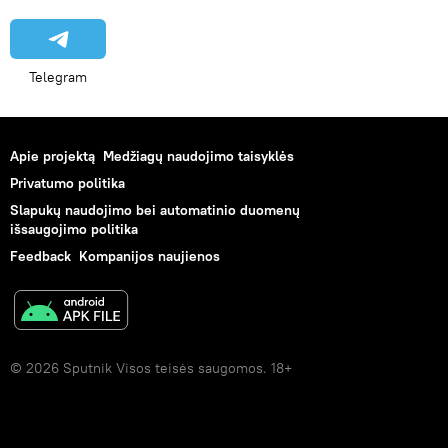
Telegram
Apie projektą
Medžiagų naudojimo taisyklės
Privatumo politika
Slapukų naudojimo bei automatinio duomenų
išsaugojimo politika
Feedback
Kompanijos naujienos
© 2026 Sputnik Visos teisės saugomos. 18+