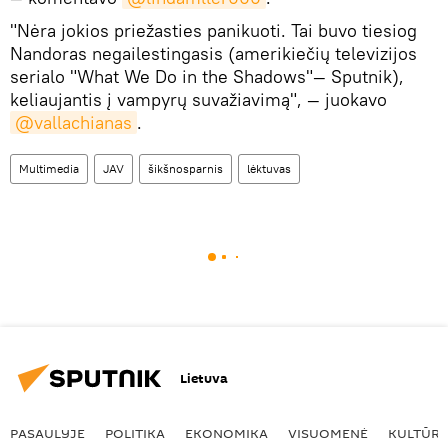
"Nėra jokios priežasties panikuoti. Tai buvo tiesiog
Nandoras negailestingasis (amerikiečių televizijos
serialo "What We Do in the Shadows"— Sputnik),
keliaujantis į vampyrų suvažiavimą", — juokavo
@vallachianas
.
Multimedia
JAV
šikšnosparnis
lėktuvas
Lietuva
PASAULYJE
POLITIKA
EKONOMIKA
VISUOMENĖ
KULTŪR