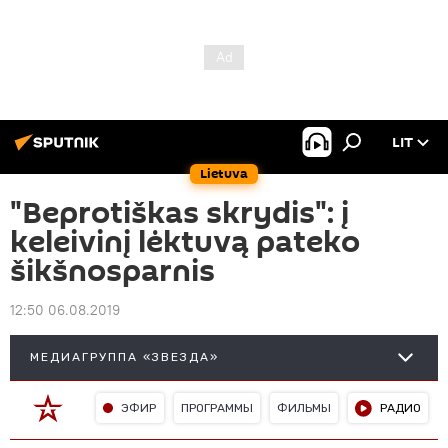
LIT
Lietuva
"Beprotiškas skrydis": į
keleivinį lėktuvą pateko
šikšnosparnis
12:50 06.08.2019