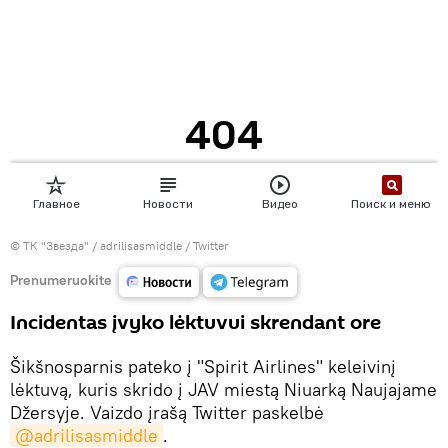
©
ТК "Звезда" / adrilisasmiddle / Twitter
Prenumeruokite
Incidentas įvyko lėktuvui skrendant ore
Šikšnosparnis pateko į "Spirit Airlines" keleivinį
lėktuvą, kuris skrido į JAV miestą Niuarką Naujajame
Džersyje. Vaizdo įrašą Twitter paskelbė
@adrilisasmiddle
.