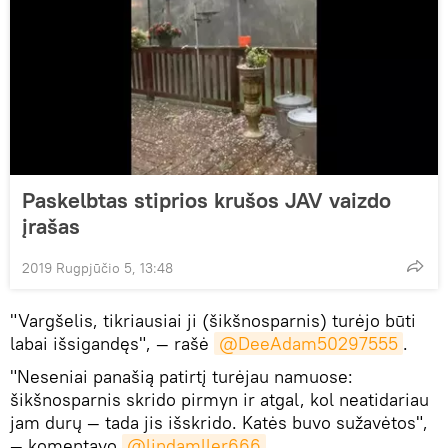
Paskelbtas stiprios krušos JAV vaizdo
įrašas
2019 Rugpjūčio 5, 13:48
"Vargšelis, tikriausiai ji (šikšnosparnis) turėjo būti
labai išsigandęs", — rašė
@DeeAdam50297555
.
"Neseniai panašią patirtį turėjau namuose:
šikšnosparnis skrido pirmyn ir atgal, kol neatidariau
jam durų — tada jis išskrido. Katės buvo sužavėtos",
— komentavo
@lindamller666
.