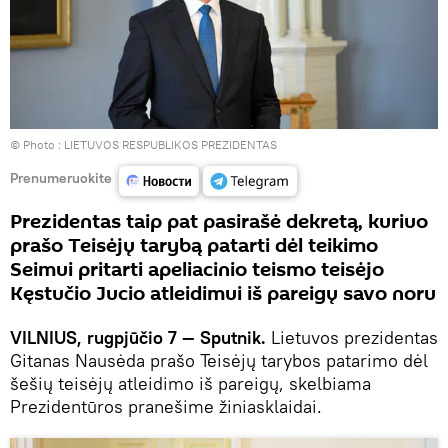
© Photo :
LIETUVOS RESPUBLIKOS PREZIDENTAS
Prenumeruokite
Prezidentas taip pat pasirašė dekretą, kuriuo
prašo Teisėjų tarybą patarti dėl teikimo
Seimui pritarti apeliacinio teismo teisėjo
Kęstučio Jucio atleidimui iš pareigų savo noru
VILNIUS, rugpjūčio 7 — Sputnik.
Lietuvos prezidentas
Gitanas Nausėda prašo Teisėjų tarybos patarimo dėl
šešių teisėjų atleidimo iš pareigų, skelbiama
Prezidentūros pranešime žiniasklaidai.