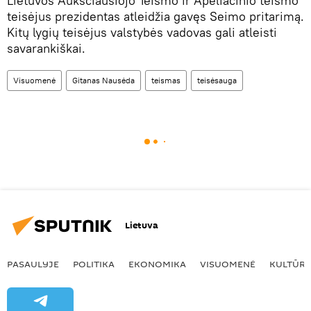
Lietuvos Aukščiausiojo Teismo ir Apeliacinio teismo
teisėjus prezidentas atleidžia gavęs Seimo pritarimą.
Kitų lygių teisėjus valstybės vadovas gali atleisti
savarankiškai.
Visuomenė
Gitanas Nausėda
teismas
teisėsauga
Lietuva
PASAULYJE
POLITIKA
EKONOMIKA
VISUOMENĖ
KULTŪR