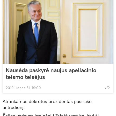
Nausėda paskyrė naujus apeliacinio
teismo teisėjus
2019 Liepos 31, 19:00
Atitinkamus dekretus prezidentas pasirašė
antradienį.
Šalies vadovas kreipėsi į Teisėjų tarybą, kad ši