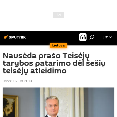
LIT
Lietuva
Nausėda prašo Teisėjų
tarybos patarimo dėl šešių
teisėjų atleidimo
09:38 07.08.2019