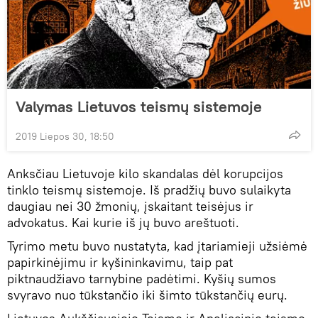
Valymas Lietuvos teismų sistemoje
2019 Liepos 30, 18:50
Anksčiau Lietuvoje kilo skandalas dėl korupcijos
tinklo teismų sistemoje. Iš pradžių buvo sulaikyta
daugiau nei 30 žmonių, įskaitant teisėjus ir
advokatus. Kai kurie iš jų buvo areštuoti.
Tyrimo metu buvo nustatyta, kad įtariamieji užsiėmė
papirkinėjimu ir kyšininkavimu, taip pat
piktnaudžiavo tarnybine padėtimi. Kyšių sumos
svyravo nuo tūkstančio iki šimto tūkstančių eurų.