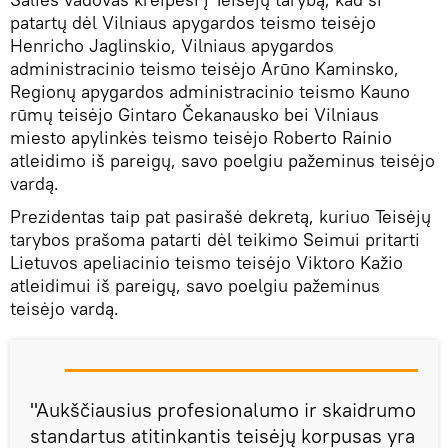
patartų dėl Vilniaus apygardos teismo teisėjo
Henricho Jaglinskio, Vilniaus apygardos
administracinio teismo teisėjo Arūno Kaminsko,
Regionų apygardos administracinio teismo Kauno
rūmų teisėjo Gintaro Čekanausko bei Vilniaus
miesto apylinkės teismo teisėjo Roberto Rainio
atleidimo iš pareigų, savo poelgiu pažeminus teisėjo
vardą.
Prezidentas taip pat pasirašė dekretą, kuriuo Teisėjų
tarybos prašoma patarti dėl teikimo Seimui pritarti
Lietuvos apeliacinio teismo teisėjo Viktoro Kažio
atleidimui iš pareigų, savo poelgiu pažeminus
teisėjo vardą.
"Aukščiausius profesionalumo ir skaidrumo
standartus atitinkantis teisėjų korpusas yra