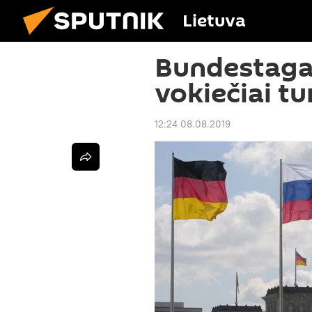
Lietuva
Bundestagas
vokiečiai t
12:24 08.08.2019