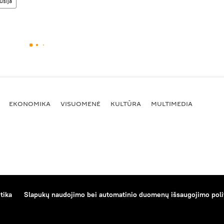
usija
EKONOMIKA
VISUOMENĖ
KULTŪRA
MULTIMEDIA
tika
Slapukų naudojimo bei automatinio duomenų išsaugojimo poli