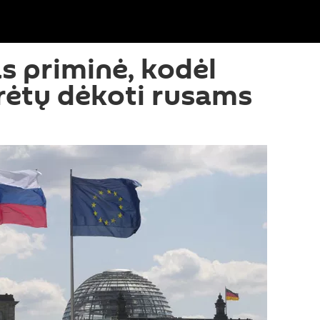
 priminė, kodėl
urėtų dėkoti rusams