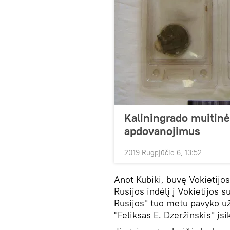
Kaliningrado muitinė
apdovanojimus
2019 Rugpjūčio 6, 13:52
Anot Kubiki, buvę Vokietijo
Rusijos indėlį į Vokietijos s
Rusijos" tuo metu pavyko už
"Feliksas E. Dzeržinskis" įsi