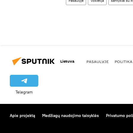
Pasaulyje
Vokietija
santykiai su R
Lietuva
PASAULYJE
POLITIKA
Telegram
Apie projektą
Medžiagų naudojimo taisyklės
Privatumo poli