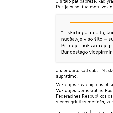
Jis taip pat pabrėžė, kad y
Rusiją pusė: tuo metu vokieč
"Ir skirtingai nuo tų, k
nuošalyje viso šito — su
Pirmojo, tiek Antrojo p
Bundestago vicepirmin
Jis pridūrė, kad dabar Maskv
supratimo.
Vokietijos suvienijimas ofic
Vokietijos Demokratinė Resp
Federacinės Respublikos dal
sienos griūties metinės, kuri