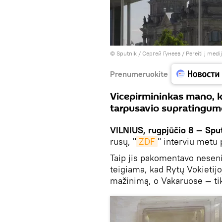
© Sputnik / Сергей Гунеев
/
Pereiti į med
Prenumeruokite
Vicepirmininkas mano, k
tarpusavio supratingum
VILNIUS, rugpjūčio 8 — Spu
rusų, "
ZDF
" interviu metu 
Taip jis pakomentavo neseni
teigiama, kad Rytų Vokietij
mažinimą, o Vakaruose — ti