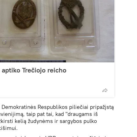
 aptiko Trečiojo reicho
s Demokratinės Respublikos piliečiai pripažįstą
uvienijimą, taip pat tai, kad "draugams iš
kirsti kelią žudynėms ir sargybos pulko
kišimui.