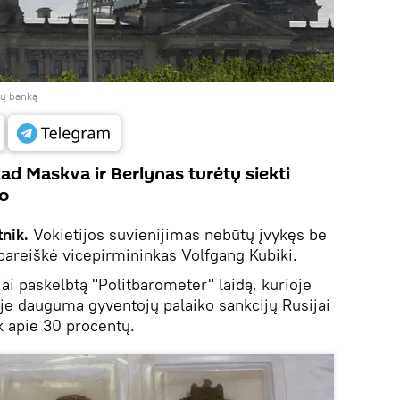
ijų banką
ad Maskva ir Berlynas turėtų siekti
o
tnik.
Vokietijos suvienijimas nebūtų įvykęs be
pareiškė vicepirmininkas Volfgang Kubiki.
ai paskelbtą "Politbarometer" laidą, kurioje
oje dauguma gyventojų palaiko sankcijų Rusijai
k apie 30 procentų.