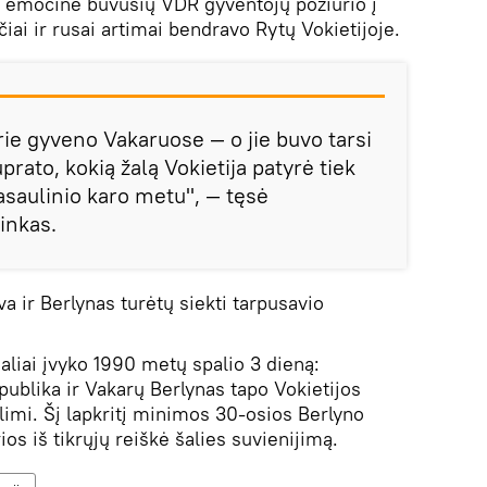
ra emocinė buvusių VDR gyventojų požiūrio į
iai ir rusai artimai bendravo Rytų Vokietijoje.
urie gyveno Vakaruose — o jie buvo tarsi
prato, kokią žalą Vokietija patyrė tiek
asaulinio karo metu", — tęsė
inkas.
a ir Berlynas turėtų siekti tarpusavio
ialiai įvyko 1990 metų spalio 3 dieną:
ublika ir Vakarų Berlynas tapo Vokietijos
imi. Šį lapkritį minimos 30-osios Berlyno
os iš tikrųjų reiškė šalies suvienijimą.