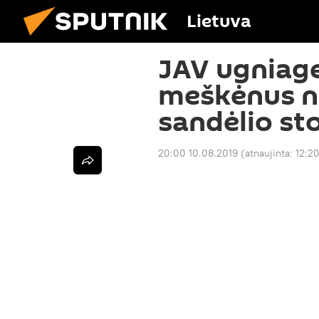
Lietuva
JAV ugniage
meškėnus n
sandėlio st
20:00 10.08.2019
(atnaujinta:
12:20