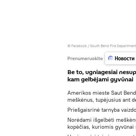
©
Facebook / South Bend Fire Departmen
Prenumeruokite
Be to, ugniagesiai nesup
kam gelbėjami gyvūnai
Amerikos mieste Saut Bende,
meškėnus, tupėjusius ant d
Priešgaisrinė tarnyba vaizd
Norėdami išgelbėti meškėnu
kopėčias, kuriomis gyvūnai 