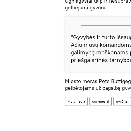
Ugniagesiai taip ir nesupra
gelbėjami gyvūnai.
"Gyvybės ir turto išsaug
Ačiū mūsų komandoms, 
galimybę meškėnams pab
priešgaisrinės tarnybos
Miesto meras Pete Buttigeg
gelbėtojams už pagalbą gy
Multimedia
ugnegesiai
gyvūnai