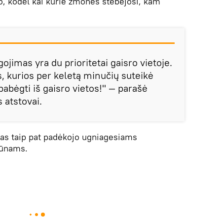
to, kodėl kai kurie žmonės stebėjosi, kam
ojimas yra du prioritetai gaisro vietoje.
kurios per keletą minučių suteikė
ėgti iš gaisro vietos!" — parašė
 atstovai.
as taip pat padėkojo ugniagesiams
vūnams.