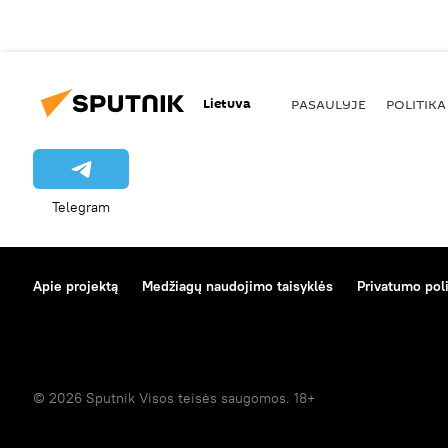
Lietuva
PASAULYJE
POLITIKA
Telegram
Apie projektą
Medžiagų naudojimo taisyklės
Privatumo poli
© 2026 Sputnik Visos teisės saugomos. 18+