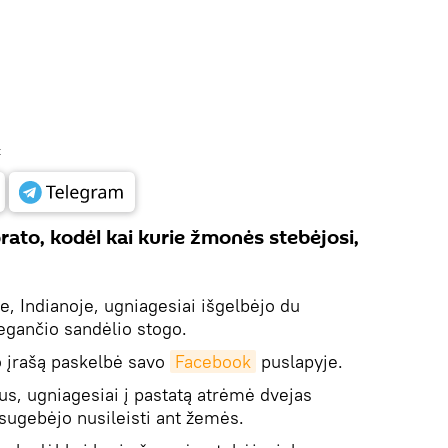
t
rato, kodėl kai kurie žmonės stebėjosi,
 Indianoje, ugniagesiai išgelbėjo du
egančio sandėlio stogo.
o įrašą paskelbė savo
Facebook
puslapyje.
s, ugniagesiai į pastatą atrėmė dvejas
sugebėjo nusileisti ant žemės.