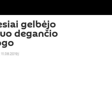
siai gelbėjo
uo degančio
ogo
 11.08.2019
)