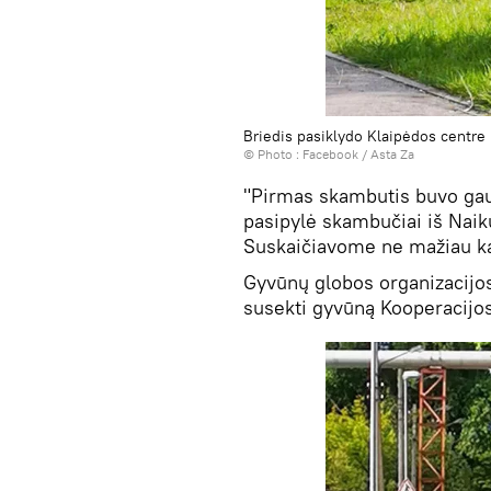
Briedis pasiklydo Klaipėdos centre
© Photo :
Facebook / Asta Za
"Pirmas skambutis buvo gau
pasipylė skambučiai iš Naiku
Suskaičiavome ne mažiau ka
Gyvūnų globos organizacijo
susekti gyvūną Kooperacijo