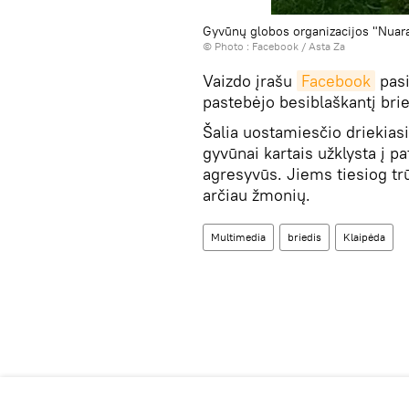
Gyvūnų globos organizacijos "Nuara
© Photo :
Facebook / Asta Za
Vaizdo įrašu
Facebook
pasi
pastebėjo besiblaškantį brie
Šalia uostamiesčio driekiasi
gyvūnai kartais užklysta į pa
agresyvūs. Jiems tiesiog trū
arčiau žmonių.
Multimedia
briedis
Klaipėda