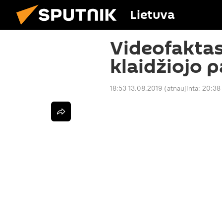
Lietuva
Videofaktas
klaidžiojo p
18:53 13.08.2019
(atnaujinta:
20:38