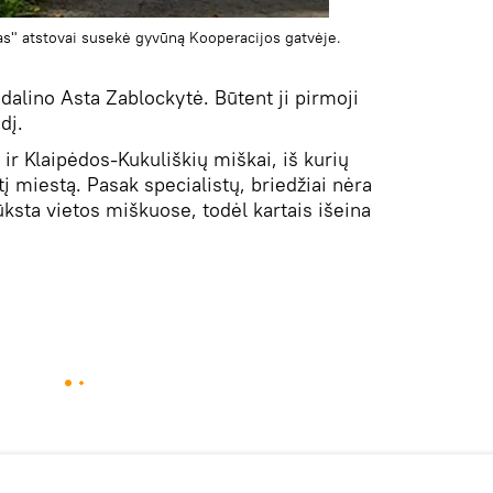
s" atstovai susekė gyvūną Kooperacijos gatvėje.
dalino Asta Zablockytė. Būtent ji pirmoji
dį.
 ir Klaipėdos-Kukuliškių miškai, iš kurių
tį miestą. Pasak specialistų, briedžiai nėra
ksta vietos miškuose, todėl kartais išeina