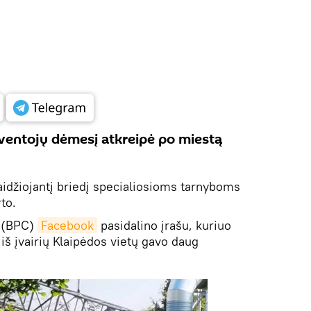
ventojų dėmesį atkreipė po miestą
aidžiojantį briedį specialiosioms tarnyboms
to.
s (BPC)
Facebook
pasidalino įrašu, kuriuo
iš įvairių Klaipėdos vietų gavo daug