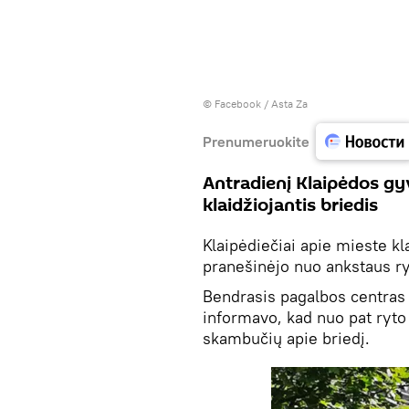
©
Facebook / Asta Za
Prenumeruokite
Antradienį Klaipėdos gy
klaidžiojantis briedis
Klaipėdiečiai apie mieste kl
pranešinėjo nuo ankstaus ry
Bendrasis pagalbos centra
informavo, kad nuo pat ryto 
skambučių apie briedį.