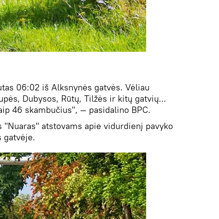
tas 06:02 iš Alksnynės gatvės. Vėliau
pės, Dubysos, Rūtų, Tilžės ir kitų gatvių...
ip 46 skambučius", — pasidalino BPC.
s "Nuaras" atstovams apie vidurdienį pavyko
s gatvėje.