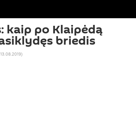
: kaip po Klaipėdą
asiklydęs briedis
 13.08.2019
)