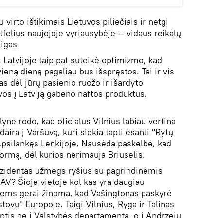
 virto ištikimais Lietuvos piliečiais ir netgi
tfelius naujojoje vyriausybėje — vidaus reikalų
igas.
 Latvijoje taip pat suteikė optimizmo, kad
eną dieną pagaliau bus išspręstos. Tai ir vis
s dėl jūrų pasienio ruožo ir išardyto
uvos į Latviją gabeno naftos produktus,
yne rodo, kad oficialus Vilnius labiau vertina
aira į Varšuvą, kuri siekia tapti esanti "Rytų
Apsilankęs Lenkijoje, Nausėda paskelbė, kad
ormą, dėl kurios nerimauja Briuselis.
ezidentas užmegs ryšius su pagrindinėmis
AV? Šioje vietoje kol kas yra daugiau
iems gerai žinoma, kad Vašingtonas paskyrė
tovu" Europoje. Taigi Vilnius, Ryga ir Talinas
iptis ne į Valstybės departamentą, o į Andrzejų