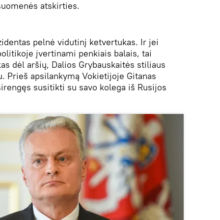
isuomenės atskirties.
identas pelnė vidutinį ketvertukas. Ir jei
itikoje įvertinami penkiais balais, tai
skas dėl aršių, Dalios Grybauskaitės stiliaus
u. Prieš apsilankymą Vokietijoje Gitanas
rengęs susitikti su savo kolega iš Rusijos