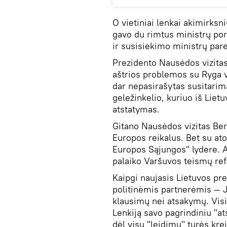
O vietiniai lenkai akimirksniu
gavo du rimtus ministrų por
ir susisiekimo ministrų pare
Prezidento Nausėdos vizitas
aštrios problemos su Ryga vi
dar nepasirašytas susitarima
geležinkelio, kuriuo iš Liet
atstatymas.
Gitano Nausėdos vizitas Berl
Europos reikalus. Bet su atod
Europos Sąjungos" lydere. 
palaiko Varšuvos teismų ref
Kaipgi naujasis Lietuvos pr
politinėmis partnerėmis — J
klausimų nei atsakymų. Vis
Lenkiją savo pagrindiniu "ats
dėl visų "leidimų" turės kre