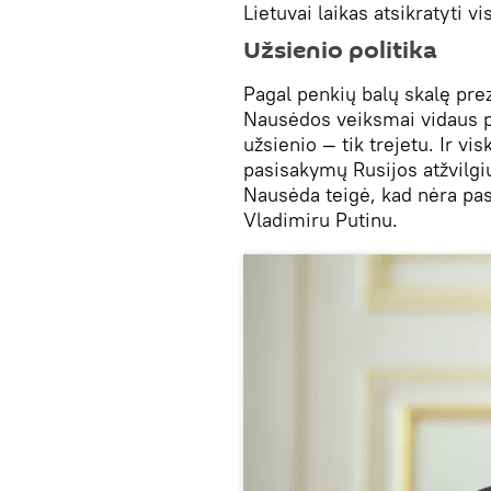
Lietuvai laikas atsikratyti v
Užsienio politika
Pagal penkių balų skalę prez
Nausėdos veiksmai vidaus pol
užsienio — tik trejetu. Ir vi
pasisakymų Rusijos atžvilgi
Nausėda teigė, kad nėra pasi
Vladimiru Putinu.