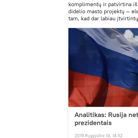
komplimentų ir patvirtina i
didelio masto projektų — elek
tam, kad dar labiau įtvirtin
Analitikas: Rusija net
prezidentais
2019 Rugpjūčio 14, 14:52