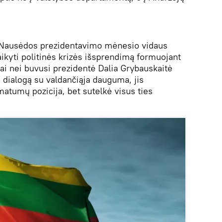
 Nausėdos prezidentavimo mėnesio vidaus
laikyti politinės krizės išsprendimą formuojant
gai nei buvusi prezidentė Dalia Grybauskaitė
dialogą su valdančiąja dauguma, jis
matumų pozicija, bet sutelkė visus ties