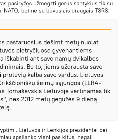
tas pasiryžęs užmegzti gerus santykius tik su
ir NATO, bet ne su buvusiais draugais TSRS.
vos pastaruosius dešimt metų nuolat
etuvos pietryčiuose gyvenantiems
 iškabinti ant savo namų dvikalbes
dinimais. Be to, jiems uždrausta savo
protėvių kalba savo vardus. Lietuvos
Krikščioniškų šeimų sąjungos (LLRA-
s Tomaševskis Lietuvoje vertinamas tik
as", nes 2012 metų gegužės 9 dieną
telę.
ryptimi. Lietuvos ir Lenkijos prezidentai bei
žniau apsilanko vieni pas kitus, negali