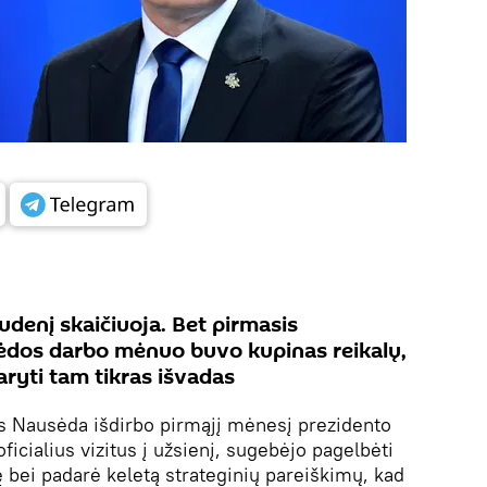
udenį skaičiuoja. Bet pirmasis
ėdos darbo mėnuo buvo kupinas reikalų,
aryti tam tikras išvadas
as Nausėda išdirbo pirmąjį mėnesį prezidento
ficialius vizitus į užsienį, sugebėjo pagelbėti
 bei padarė keletą strateginių pareiškimų, kad