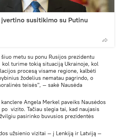
 įvertino susitikimo su Putinu
i šiuo metu su ponu Rusijos prezidentu
kol turime tokią situaciją Ukrainoje, kol
lacijos procesą visame regione, kalbėti
nybinius žodelius nematau pagrindo, o
moralinės teisės", — sakė Nausėda
os kanclere Angela Merkel paveiks Nausėdos
k po vizito. Tačiau slegia tai, kad naujasis
žvilgiu pasirinko buvusios prezidentės
s užsienio vizitai — į Lenkiją ir Latviją —