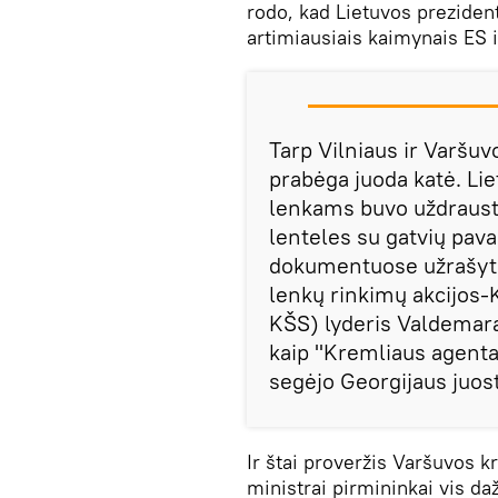
rodo, kad Lietuvos preziden
artimiausiais kaimynais ES 
Tarp Vilniaus ir Varšu
prabėga juoda katė. Li
lenkams buvo uždrausta
lenteles su gatvių pava
dokumentuose užrašyti 
lenkų rinkimų akcijos-
KŠS) lyderis Valdemara
kaip "Kremliaus agent
segėjo Georgijaus juos
Ir štai proveržis Varšuvos k
ministrai pirmininkai vis da