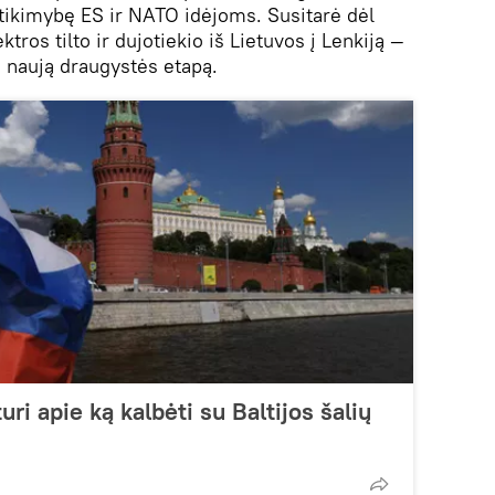
štikimybę ES ir NATO idėjoms. Susitarė dėl
tros tilto ir dujotiekio iš Lietuvos į Lenkiją —
tų naują draugystės etapą.
uri apie ką kalbėti su Baltijos šalių