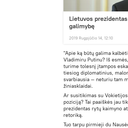
Lietuvos prezidentas
galimybę
2019 Rugpjūčio 14, 12:10
"Apie ką būtų galima kalbėt
Vladimiru Putinu? Iš esmės, 
turime tolesnį įtampos eska
tiesiog diplomatinius, malo
svarbiausia — neturiu tam 
žiniasklaidai.
Ar susitikimas su Vokietij
poziciją? Tai paaiškės jau ti
prezidentas rytų kaimyno at
retoriką.
Tuo tarpu pirmieji du Nausėdo