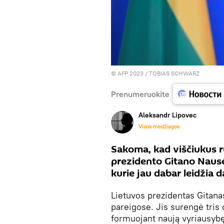
© AFP 2023 / TOBIAS SCHWARZ
Prenumeruokite
Aleksandr Lipovec
Visos medžiagos
Sakoma, kad viščiukus r
prezidento Gitano Naus
kurie jau dabar leidžia d
Lietuvos prezidentas Gitan
pareigose. Jis surengė tris o
formuojant naują vyriausybę