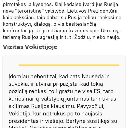
pirmtakės laikysenos, šiai kadaise įvardijus Rusiją
neva "teroristine" valstybe. Lietuvos Prezidentūra
kaip anksčiau, taip dabar su Rusija toliau renkasi ne
konstruktyvų dialogą, o vis besitęsiančią
konfrontaciją. Ji grindžiama frazėmis apie Ukrainą,
tariamą Rusijos agresiją ir t. t. Žodžiu, nieko naujo.
Vizitas Vokietijoje
Įdomiau nebent tai, kad pats Nausėda ir
suvokia, ir atvirai pripažįsta, kad tokią
poziciją renkasi toli gražu ne visa ES, tarp
kurios narių-valstybių juntamas tam tikras
skilimas Rusijos klausimu. Pavyzdžiui,
Vokietija, kur netrukus po to naujasis
prezidentas ir viešėjo. Berlyne susitikęs su