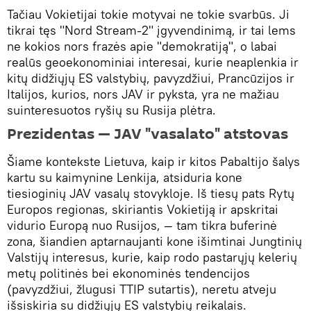
Tačiau Vokietijai tokie motyvai ne tokie svarbūs. Ji
tikrai tęs "Nord Stream-2" įgyvendinimą, ir tai lems
ne kokios nors frazės apie "demokratiją", o labai
realūs geoekonominiai interesai, kurie neaplenkia ir
kitų didžiųjų ES valstybių, pavyzdžiui, Prancūzijos ir
Italijos, kurios, nors JAV ir pyksta, yra ne mažiau
suinteresuotos ryšių su Rusija plėtra.
Prezidentas — JAV "vasalato" atstovas
Šiame kontekste Lietuva, kaip ir kitos Pabaltijo šalys
kartu su kaimynine Lenkija, atsiduria kone
tiesioginių JAV vasalų stovykloje. Iš tiesų pats Rytų
Europos regionas, skiriantis Vokietiją ir apskritai
vidurio Europą nuo Rusijos, — tam tikra buferinė
zona, šiandien aptarnaujanti kone išimtinai Jungtinių
Valstijų interesus, kurie, kaip rodo pastarųjų kelerių
metų politinės bei ekonominės tendencijos
(pavyzdžiui, žlugusi TTIP sutartis), neretu atveju
išsiskiria su didžiųjų ES valstybių reikalais.