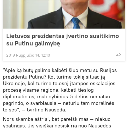
Lietuvos prezidentas įvertino susitikimo
su Putinu galimybę
2019 Rugpjūčio 14, 12:10
"Apie ką būtų galima kalbėti šiuo metu su Rusijos
prezidentu Putinu? Kol turime tokią situaciją
Ukrainoje, kol turime tolesnį įtampos eskalacijos
procesą visame regione, kalbėti tiesiog
diplomatinius, malonybinius žodelius nematau
pagrindo, o svarbiausia — neturiu tam moralinės
teisės", — tvirtino Nausėda.
Nors skamba aštriai, bet pareiškimas — niekuo
ypatingas. Jis visiškai nesiskiria nuo Nausėdos