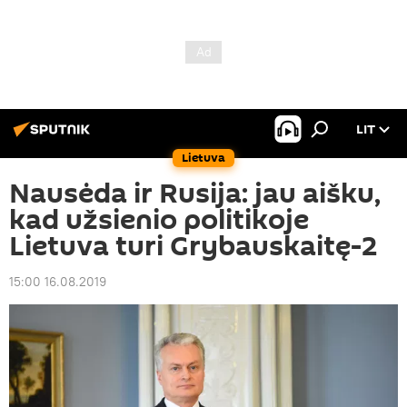
LIT
Lietuva
Nausėda ir Rusija: jau aišku,
kad užsienio politikoje
Lietuva turi Grybauskaitę-2
15:00 16.08.2019