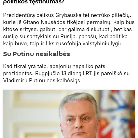
politikos tęstinumas?
Prezidentūrą palikus Grybauskaitei netrūko piliečių,
kurie iš Gitano Nausėdos tikėjosi permainų. Kaip bus
kitose srityse, galbūt, dar galima diskutuoti, bet kas
susiję su santykiais su Rusija, panašu, kad politika
kaip buvo, taip ir liks rusofobija valstybiniu lygiu...
Su Putinu nesikalbės
Kad tikrai yra taip, abejonių nepaliko pats
prezidentas. Rugpjūčio 13 dieną LRT jis pareiškė su
Vladimiru Putinu nesikalbėsiąs.