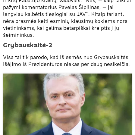
ir kitų Pabaltijo kraštų, vadovais. "Nes, — kaip taikliai
pažymi komentatorius Pavelas Šipilinas, — jai
lengviau kalbėtis tiesiogiai su JAV". Kitaip tariant,
nėra prasmės kelti esminių klausimų kokiems nors
vietininkams, kai galima betarpiškai kreiptis į jų
šeimininkus.
Grybauskaitė-2
Visa tai tik parodo, kad iš esmės nuo Grybauskaitės
išėjimo iš Prezidentūros niekas per daug nesikeičia.