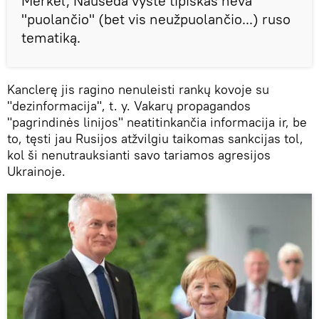
Merkel, Nausėda vystė tipiškas neva
"puolančio" (bet vis neužpuolančio...) ruso
tematiką.
Kanclerę jis ragino nenuleisti rankų kovoje su
"dezinformacija", t. y. Vakarų propagandos
"pagrindinės linijos" neatitinkančia informacija ir, be
to, tęsti jau Rusijos atžvilgiu taikomas sankcijas tol,
kol ši nenutrauksianti savo tariamos agresijos
Ukrainoje.