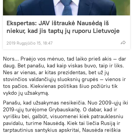
Ekspertas: JAV ištraukė Nausėdą iš
niekur, kad jis taptų jų ruporu Lietuvoje
2019 Rugpjūčio 15, 18:47
Nors... Praėjo vos mėnuo, tad laiko prieš akis — dar
daug. Bet panašu, kad kaip viskas buvo, taip ir liks.
Nes ar vienas, ar kitas prezidentas, bet už jų
stovinčios valdančiųjų sluoksnių grupės — vienos ir
tos pačios. Kiekvienas politikas šiuo požiūriu tik
vykdo jų užsakymą.
Panašu, kad užsakymas nesikeičia. Nuo 2009-ųjų iki
2019-ųjų turėjome Grybauskaitę. O dabar, kad ir
vyrišku bei, galbūt, visuomenei kiek patrauklesniu
pavidalu, turime Nausėdą. Kiek tai liečia Rusiją ir
tarptautinius santykius apskritai, Nausėda reiškia