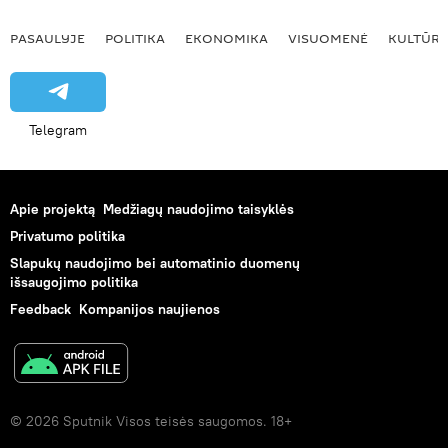
PASAULYJE
POLITIKA
EKONOMIKA
VISUOMENĖ
KULTŪR
Telegram
Apie projektą
Medžiagų naudojimo taisyklės
Privatumo politika
Slapukų naudojimo bei automatinio duomenų
išsaugojimo politika
Feedback
Kompanijos naujienos
© 2026 Sputnik Visos teisės saugomos. 18+