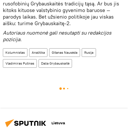
rusofobinių Grybauskaitės tradicijų tąsą. Ar bus jis
kitoks kituose valstybinio gyvenimo baruose —
parodys laikas. Bet užsienio politikoje jau viskas
aišku: turime Grybauskaitę-2.
Autoriaus nuomonė gali nesutapti su redakcijos
pozicija.
Kolumnistas
Analitika
Gitanas Nausėda
Rusija
Vladimiras Putinas
Dalia Grybauskaitė
Lietuva