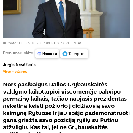
© Photo :
LIETUVOS RESPUBLIKOS PREZIDENTAS
Prenumeruokite
Jurgis Nevėžietis
Visos medžiagos
Nors pasibaigus Dalios Grybauskaitės
valdymo laikotarpiui visuomenėje pakvipo
permainų laikais, tačiau naujasis prezidentas
neketina keisti požiūrio į didžiausią savo
kaimynę Rytuose ir jau spėjo pademonstruoti
gana griežtą savo poziciją ryšių su Putinu
atžvilgiu. Kas tai, jei ne Grybauskaitės