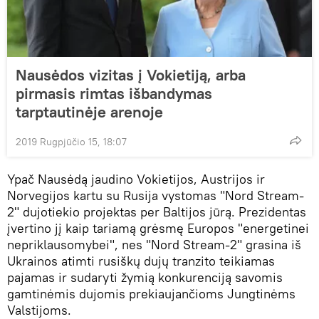
Nausėdos vizitas į Vokietiją, arba
pirmasis rimtas išbandymas
tarptautinėje arenoje
2019 Rugpjūčio 15, 18:07
Ypač Nausėdą jaudino Vokietijos, Austrijos ir
Norvegijos kartu su Rusija vystomas "Nord Stream-
2" dujotiekio projektas per Baltijos jūrą. Prezidentas
įvertino jį kaip tariamą grėsmę Europos "energetinei
nepriklausomybei", nes "Nord Stream-2" grasina iš
Ukrainos atimti rusiškų dujų tranzito teikiamas
pajamas ir sudaryti žymią konkurenciją savomis
gamtinėmis dujomis prekiaujančioms Jungtinėms
Valstijoms.