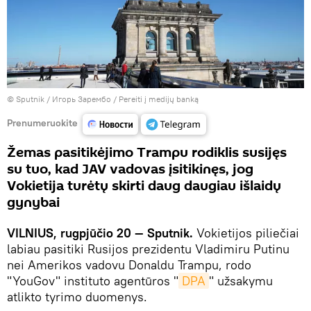
© Sputnik / Игорь Зарембо
/
Pereiti į medijų banką
Prenumeruokite
Žemas pasitikėjimo Trampu rodiklis susijęs
su tuo, kad JAV vadovas įsitikinęs, jog
Vokietija turėtų skirti daug daugiau išlaidų
gynybai
VILNIUS, rugpjūčio 20 — Sputnik.
Vokietijos piliečiai
labiau pasitiki Rusijos prezidentu Vladimiru Putinu
nei Amerikos vadovu Donaldu Trampu, rodo
"YouGov" instituto agentūros "
DPA
" užsakymu
atlikto tyrimo duomenys.