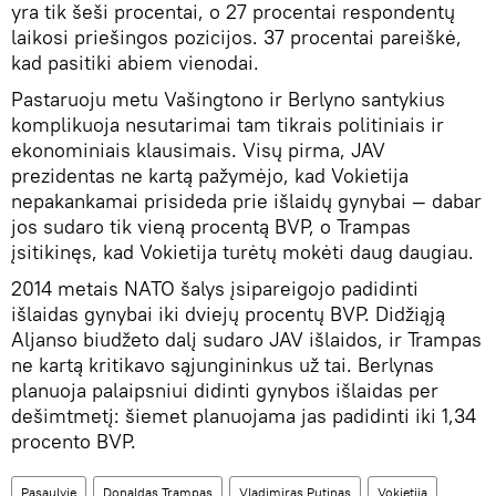
yra tik šeši procentai, o 27 procentai respondentų
laikosi priešingos pozicijos. 37 procentai pareiškė,
kad pasitiki abiem vienodai.
Pastaruoju metu Vašingtono ir Berlyno santykius
komplikuoja nesutarimai tam tikrais politiniais ir
ekonominiais klausimais. Visų pirma, JAV
prezidentas ne kartą pažymėjo, kad Vokietija
nepakankamai prisideda prie išlaidų gynybai — dabar
jos sudaro tik vieną procentą BVP, o Trampas
įsitikinęs, kad Vokietija turėtų mokėti daug daugiau.
2014 metais NATO šalys įsipareigojo padidinti
išlaidas gynybai iki dviejų procentų BVP. Didžiąją
Aljanso biudžeto dalį sudaro JAV išlaidos, ir Trampas
ne kartą kritikavo sąjungininkus už tai. Berlynas
planuoja palaipsniui didinti gynybos išlaidas per
dešimtmetį: šiemet planuojama jas padidinti iki 1,34
procento BVP.
Pasaulyje
Donaldas Trampas
Vladimiras Putinas
Vokietija