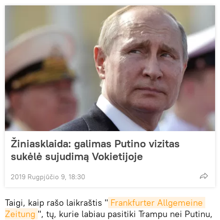
Žiniasklaida: galimas Putino vizitas
sukėlė sujudimą Vokietijoje
2019 Rugpjūčio 9, 18:30
Taigi, kaip rašo laikraštis "
Frankfurter Allgemeine 
Zeitung
", tų, kurie labiau pasitiki Trampu nei Putinu,