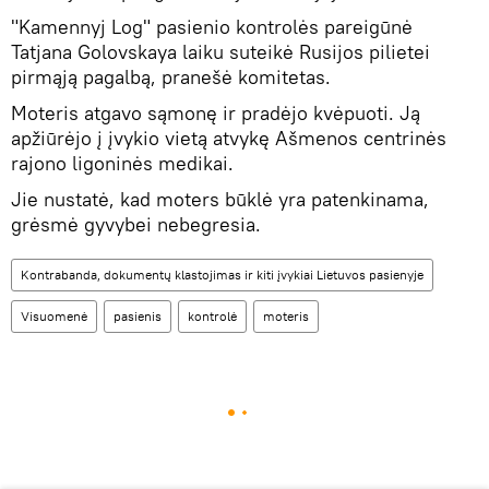
"Kamennyj Log" pasienio kontrolės pareigūnė
Tatjana Golovskaya laiku suteikė Rusijos pilietei
pirmąją pagalbą, pranešė komitetas.
Moteris atgavo sąmonę ir pradėjo kvėpuoti. Ją
apžiūrėjo į įvykio vietą atvykę Ašmenos centrinės
rajono ligoninės medikai.
Jie nustatė, kad moters būklė yra patenkinama,
grėsmė gyvybei nebegresia.
Kontrabanda, dokumentų klastojimas ir kiti įvykiai Lietuvos pasienyje
Visuomenė
pasienis
kontrolė
moteris