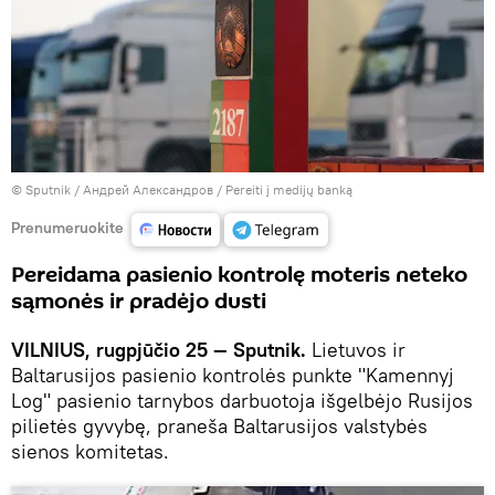
© Sputnik / Андрей Александров
/
Pereiti į medijų banką
Prenumeruokite
Pereidama pasienio kontrolę moteris neteko
sąmonės ir pradėjo dusti
VILNIUS, rugpjūčio 25 — Sputnik.
Lietuvos ir
Baltarusijos pasienio kontrolės punkte "Kamennyj
Log" pasienio tarnybos darbuotoja išgelbėjo Rusijos
pilietės gyvybę, praneša Baltarusijos valstybės
sienos komitetas.