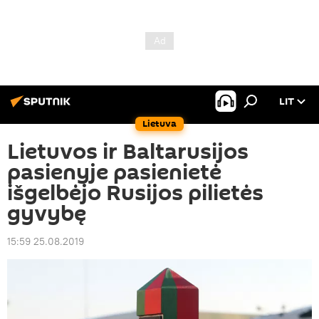
LIT
Lietuva
Lietuvos ir Baltarusijos
pasienyje pasienietė
išgelbėjo Rusijos pilietės
gyvybę
15:59 25.08.2019