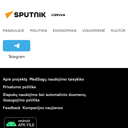
Lietuva
PASAULYJE
POLITIKA
EKONOMIKA
VISUOMENĖ
KULTŪR
Telegram
Apie projektą
Medžiagų naudojimo taisyklės
Privatumo politika
Slapukų naudojimo bei automatinio duomenų
išsaugojimo politika
Feedback
Kompanijos naujienos