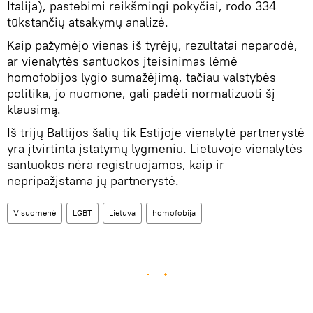
Italija), pastebimi reikšmingi pokyčiai, rodo 334
tūkstančių atsakymų analizė.
Kaip pažymėjo vienas iš tyrėjų, rezultatai neparodė,
ar vienalytės santuokos įteisinimas lėmė
homofobijos lygio sumažėjimą, tačiau valstybės
politika, jo nuomone, gali padėti normalizuoti šį
klausimą.
Iš trijų Baltijos šalių tik Estijoje vienalytė partnerystė
yra įtvirtinta įstatymų lygmeniu. Lietuvoje vienalytės
santuokos nėra registruojamos, kaip ir
nepripažįstama jų partnerystė.
Visuomenė
LGBT
Lietuva
homofobija