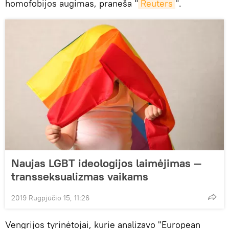
homofobijos augimas, praneša "
Reuters
".
Naujas LGBT ideologijos laimėjimas —
transseksualizmas vaikams
2019 Rugpjūčio 15, 11:26
Vengrijos tyrinėtojai, kurie analizavo "European