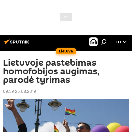
LIT
Lietuva
Lietuvoje pastebimas
homofobijos augimas,
parodė tyrimas
09:39 26.08.2019