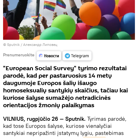
© Sputnik / Александр Липовец
Prenumeruokite
"European Social Survey" tyrimo rezultatai
parodė, kad per pastaruosius 14 metų
daugumoje Europos šalių išaugo
homoseksualių santykių skaičius, tačiau kai
kuriose šalyse sumažėjo netradicinės
orientacijos žmonių palaikymas
VILNIUS, rugpjūčio 26 — Sputnik.
Tyrimas parodė,
kad tose Europos šalyse, kuriose vienalyčiai
santykiai nepripažinti įstatymų lygiu, pastebimas