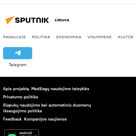
Lietuva
PASAULYJE
POLITIKA
EKONOMIKA
VISUOMENĖ
KULTŪR
Telegram
Apie projektą
Medžiagų naudojimo taisyklės
Privatumo politika
Slapukų naudojimo bei automatinio duomenų
išsaugojimo politika
Feedback
Kompanijos naujienos