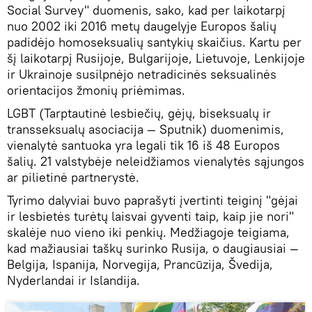
Social Survey" duomenis, sako, kad per laikotarpį
nuo 2002 iki 2016 metų daugelyje Europos šalių
padidėjo homoseksualių santykių skaičius. Kartu per
šį laikotarpį Rusijoje, Bulgarijoje, Lietuvoje, Lenkijoje
ir Ukrainoje susilpnėjo netradicinės seksualinės
orientacijos žmonių priėmimas.
LGBT (Tarptautinė lesbiečių, gėjų, biseksualų ir
transseksualų asociacija — Sputnik) duomenimis,
vienalytė santuoka yra legali tik 16 iš 48 Europos
šalių. 21 valstybėje neleidžiamos vienalytės sąjungos
ar pilietinė partnerystė.
Tyrimo dalyviai buvo paprašyti įvertinti teiginį "gėjai
ir lesbietės turėtų laisvai gyventi taip, kaip jie nori"
skalėje nuo vieno iki penkių. Medžiagoje teigiama,
kad mažiausiai taškų surinko Rusija, o daugiausiai —
Belgija, Ispanija, Norvegija, Prancūzija, Švedija,
Nyderlandai ir Islandija.