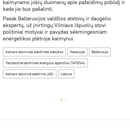
kaimynams jokių duomenų apie pažeidimų pobūdį ir
kada jie bus pašalinti.
Pasak Baltarusijos valdžios atstovų ir daugelio
ekspertų, už įnirtingų Vilniaus išpuolių stovi
politiniai motyvai ir pavydas sėkmingesniam
energetikos plėtroje kaimynui.
Astravo atominės elektrinės statybos
Pasaulyje
Baltarusija
Tarptautinė atominės energijos agentūra (TATENA)
Astravo atominė elektrinė (AE)
Lietuva