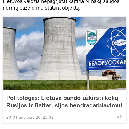
Lietuvos valdžia nepagrįstai kaltina Minską saugos
normų pažeidimu statant objektą.
Politologas: Lietuva bando užkirsti kelią
Rusijos ir Baltarusijos bendradarbiavimui
2019 Rugpjūčio 26, 20:02