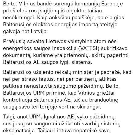
Be to, Vilnius bandė surengti kampaniją Europoje
prieš elektros įsigijimą iš objekto, tačiau
nesėkmingai. Kaip anksčiau paaiškėjo, apie pigios
Baltarusijos elektros energijos importą ateityje
galvoja net Latvija.
Praėjusią savaitę Lietuvos valstybinė atominės
energetikos saugos inspekcija (VATESI) sukritikavo
dokumentą, kuriame yra priemonių, skirtų pagerinti
Baltarusijos AE saugos lygį, sistema.
Baltarusijos užsienio reikalų ministerija pabrėžė, kad
nei per streso testus, nei per partnerių atliktas
patikras nenustatyta saugumo pažeidimų. Be to,
Baltarusijos URM priminė, kad Vilnius griežtai
kontroliuoja Baltarusijos AE, tačiau branduolinę
saugą savo teritorijoje vertina skirtingai.
Taigi, anot URM, Ignalinos AE įvyko pažeidimų,
susijusių su saugumui užtikrinti svarbių sistemų
eksploatacija. Tačiau Lietuva nepateikė savo