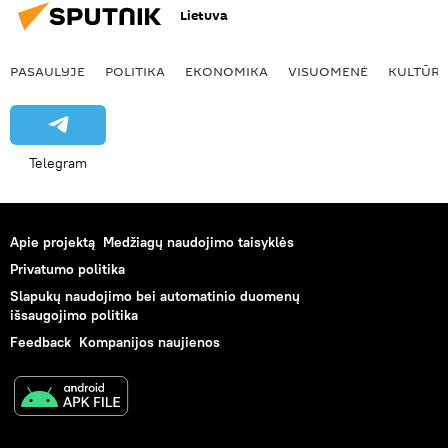
Lietuva
PASAULYJE
POLITIKA
EKONOMIKA
VISUOMENĖ
KULTŪR
Telegram
Apie projektą
Medžiagų naudojimo taisyklės
Privatumo politika
Slapukų naudojimo bei automatinio duomenų
išsaugojimo politika
Feedback
Kompanijos naujienos