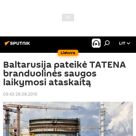
LIT
Lietuva
Baltarusija pateikė TATENA
branduolinės saugos
laikymosi ataskaitą
09:43 28.08.2019