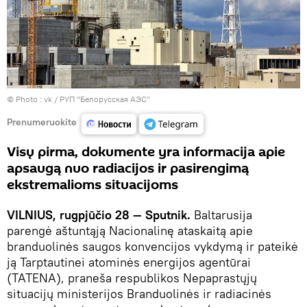
© Photo :
vk / РУП "Белорусская АЭС"
Prenumeruokite
Visų pirma, dokumente yra informacija apie
apsaugą nuo radiacijos ir pasirengimą
ekstremalioms situacijoms
VILNIUS, rugpjūčio 28 — Sputnik.
Baltarusija
parengė aštuntąją Nacionalinę ataskaitą apie
branduolinės saugos konvencijos vykdymą ir pateikė
ją Tarptautinei atominės energijos agentūrai
(TATENA), praneša respublikos Nepaprastųjų
situacijų ministerijos Branduolinės ir radiacinės