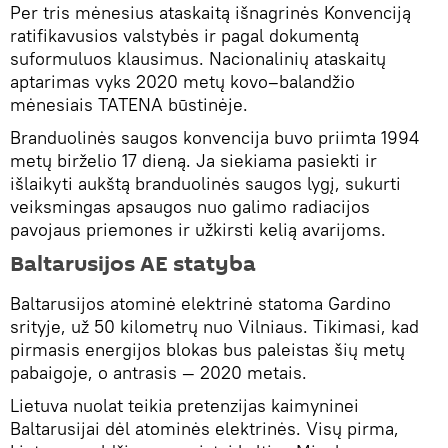
Per tris mėnesius ataskaitą išnagrinės Konvenciją
ratifikavusios valstybės ir pagal dokumentą
suformuluos klausimus. Nacionalinių ataskaitų
aptarimas vyks 2020 metų kovo–balandžio
mėnesiais TATENA būstinėje.
Branduolinės saugos konvencija buvo priimta 1994
metų birželio 17 dieną. Ja siekiama pasiekti ir
išlaikyti aukštą branduolinės saugos lygį, sukurti
veiksmingas apsaugos nuo galimo radiacijos
pavojaus priemones ir užkirsti kelią avarijoms.
Baltarusijos AE statyba
Baltarusijos atominė elektrinė statoma Gardino
srityje, už 50 kilometrų nuo Vilniaus. Tikimasi, kad
pirmasis energijos blokas bus paleistas šių metų
pabaigoje, o antrasis — 2020 metais.
Lietuva nuolat teikia pretenzijas kaimyninei
Baltarusijai dėl atominės elektrinės. Visų pirma,