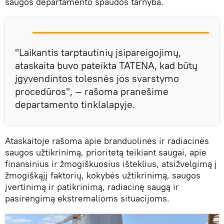
saugos departamento spaudos tarnyba.
"Laikantis tarptautinių įsipareigojimų,
ataskaita buvo pateikta TATENA, kad būtų
įgyvendintos tolesnės jos svarstymo
procedūros", — rašoma pranešime
departamento tinklalapyje.
Ataskaitoje rašoma apie branduolinės ir radiacinės
saugos užtikrinimą, prioritetą teikiant saugai, apie
finansinius ir žmogiškuosius išteklius, atsižvelgimą į
žmogiškąjį faktorių, kokybės užtikrinimą, saugos
įvertinimą ir patikrinimą, radiacinę saugą ir
pasirengimą ekstremalioms situacijoms.