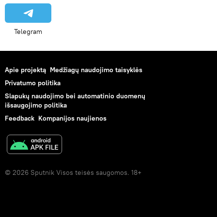
Telegram
Apie projektą
Medžiagų naudojimo taisyklės
Privatumo politika
Slapukų naudojimo bei automatinio duomenų
išsaugojimo politika
Feedback
Kompanijos naujienos
© 2026 Sputnik Visos teisės saugomos. 18+