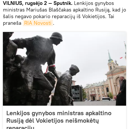
VILNIUS, rugsėjo 2 — Sputnik.
Lenkijos gynybos
ministras Mariušas Blaščakas apkaltino Rusiją, kad jo
šalis negavo pokario reparacijų iš Vokietijos. Tai
praneša
RIA Novosti
.
Lenkijos gynybos ministras apkaltino
Rusiją dėl Vokietijos neišmokėtų
reparacijų