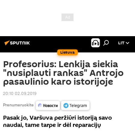
LIT
Lietuva
Profesorius: Lenkija siekia
"nusiplauti rankas" Antrojo
pasaulinio karo istorijoje
20:10 02.09.2019
Prenumeruokite
Pasak jo, Varšuva peržiūri istoriją savo
naudai, tame tarpe ir dėl reparacijų