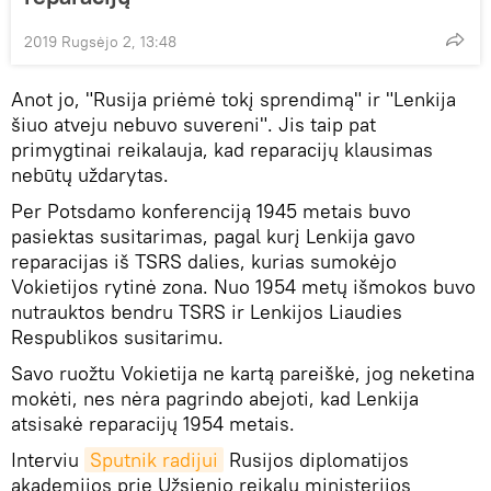
2019 Rugsėjo 2, 13:48
Anot jo, "Rusija priėmė tokį sprendimą" ir "Lenkija
šiuo atveju nebuvo suvereni". Jis taip pat
primygtinai reikalauja, kad reparacijų klausimas
nebūtų uždarytas.
Per Potsdamo konferenciją 1945 metais buvo
pasiektas susitarimas, pagal kurį Lenkija gavo
reparacijas iš TSRS dalies, kurias sumokėjo
Vokietijos rytinė zona. Nuo 1954 metų išmokos buvo
nutrauktos bendru TSRS ir Lenkijos Liaudies
Respublikos susitarimu.
Savo ruožtu Vokietija ne kartą pareiškė, jog neketina
mokėti, nes nėra pagrindo abejoti, kad Lenkija
atsisakė reparacijų 1954 metais.
Interviu
Sputnik radijui
Rusijos diplomatijos
akademijos prie Užsienio reikalų ministerijos