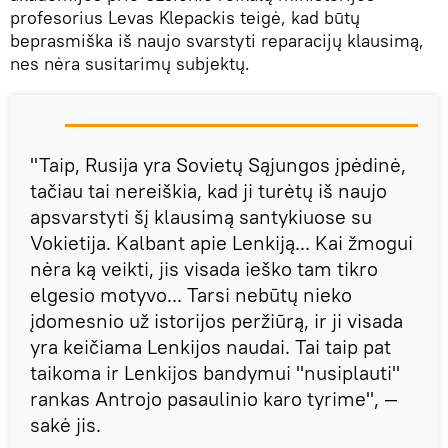
profesorius Levas Klepackis teigė, kad būtų
beprasmiška iš naujo svarstyti reparacijų klausimą,
nes nėra susitarimų subjektų.
"Taip, Rusija yra Sovietų Sąjungos įpėdinė,
tačiau tai nereiškia, kad ji turėtų iš naujo
apsvarstyti šį klausimą santykiuose su
Vokietija. Kalbant apie Lenkiją... Kai žmogui
nėra ką veikti, jis visada ieško tam tikro
elgesio motyvo... Tarsi nebūtų nieko
įdomesnio už istorijos peržiūrą, ir ji visada
yra keičiama Lenkijos naudai. Tai taip pat
taikoma ir Lenkijos bandymui "nusiplauti"
rankas Antrojo pasaulinio karo tyrime", —
sakė jis.