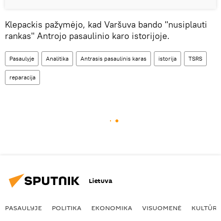
Klepackis pažymėjo, kad Varšuva bando "nusiplauti
rankas" Antrojo pasaulinio karo istorijoje.
Pasaulyje
Analitika
Antrasis pasaulinis karas
istorija
TSRS
reparacija
Lietuva
PASAULYJE
POLITIKA
EKONOMIKA
VISUOMENĖ
KULTŪR