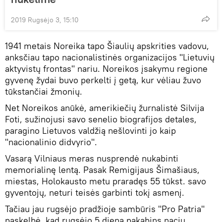
2019 Rugsėjo 3, 15:10
1941 metais Noreika tapo Šiaulių apskrities vadovu,
anksčiau tapo nacionalistinės organizacijos "Lietuvių
aktyvistų frontas" nariu. Noreikos įsakymu regione
gyvenę žydai buvo perkelti į getą, kur vėliau žuvo
tūkstančiai žmonių.
Net Noreikos anūkė, amerikiečių žurnalistė Silvija
Foti, sužinojusi savo senelio biografijos detales,
paragino Lietuvos valdžią nešlovinti jo kaip
"nacionalinio didvyrio".
Vasarą Vilniaus meras nusprendė nukabinti
memorialinę lentą. Pasak Remigijaus Šimašiaus,
miestas, Holokausto metu praradęs 55 tūkst. savo
gyventojų, neturi teisės garbinti tokį asmenį.
Tačiau jau rugsėjo pradžioje sambūris "Pro Patria"
paskelbė, kad rugsėjo 5 dieną pakabins nacių