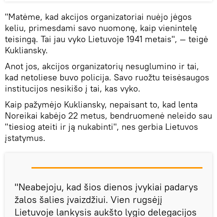
"Matėme, kad akcijos organizatoriai nuėjo jėgos
keliu, primesdami savo nuomonę, kaip vienintelę
teisingą. Tai jau vyko Lietuvoje 1941 metais", — teigė
Kukliansky.
Anot jos, akcijos organizatorių nesuglumino ir tai,
kad netoliese buvo policija. Savo ruožtu teisėsaugos
institucijos nesikišo į tai, kas vyko.
Kaip pažymėjo Kukliansky, nepaisant to, kad lenta
Noreikai kabėjo 22 metus, bendruomenė neleido sau
"tiesiog ateiti ir ją nukabinti", nes gerbia Lietuvos
įstatymus.
"Neabejoju, kad šios dienos įvykiai padarys
žalos šalies įvaizdžiui. Vien rugsėjį
Lietuvoje lankysis aukšto lygio delegacijos