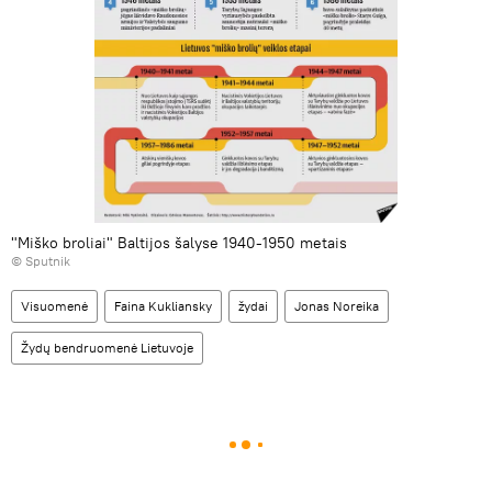
"Miško broliai" Baltijos šalyse 1940-1950 metais
© Sputnik
Visuomenė
Faina Kukliansky
žydai
Jonas Noreika
Žydų bendruomenė Lietuvoje