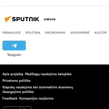
Lietuva
PASAULYJE
POLITIKA
EKONOMIKA
VISUOMENĖ
KULTŪR
Telegram
Apie projektą
Medžiagų naudojimo taisyklės
Privatumo politika
Slapukų naudojimo bei automatinio duomenų
išsaugojimo politika
Feedback
Kompanijos naujienos