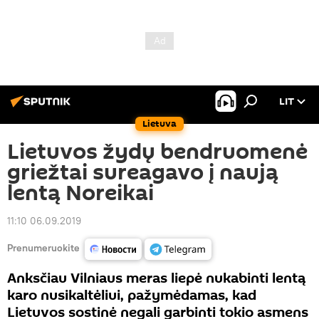
LIT
Lietuva
Lietuvos žydų bendruomenė
griežtai sureagavo į naują
lentą Noreikai
11:10 06.09.2019
Prenumeruokite
Anksčiau Vilniaus meras liepė nukabinti lentą
karo nusikaltėliui, pažymėdamas, kad
Lietuvos sostinė negali garbinti tokio asmens