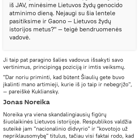
iš JAV, minėsime Lietuvos žydų genocido
atminimo dieną. Nejaugi su šia lentele
pasitiksime ir Gaono — Lietuvos žydų
istorijos metus?" — teigė bendruomenės
vadovė.
Ji taip pat paragino šalies vadovus išsakyti savo
vertinimus, principingą poziciją ir imtis veiksmų.
"Dar noriu priminti, kad būtent Šiaulių gete buvo
įkalinti mano artimieji, kurie iš jo taip ir nebegrįžo",
— pareiškė Kukliansky.
Jonas Noreika
Noreika yra viena skandalingiausių figūrų
šiuolaikinės Lietuvos istorijoje. Respublikos valdžia
suteikė jam "nacionalinio didvyrio" ir "kovotojo už
nepriklausomybę" titulus, tačiau visi faktai rodo, kad