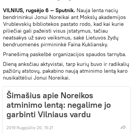
VILNIUS, rugsėjo 6 — Sputnik.
Nauja lenta nacių
bendrininkui Jonui Noreikai ant Mokslų akademijos
Vrublevskių bibliotekos pastato rodo, kad kai kurie
piliečiai gali pažeisti visus įstatymus, tačiau
neatsakys už savo veiksmus, sakė Lietuvos žydų
bendruomenės pirmininkė Faina Kukliansky.
Pranešimą paskelbė organizacijos spaudos tarnyba.
Dieną anksčiau aktyvistai, tarp kurių buvo ir radikalių
pažiūrų atstovų, pakabino naują atminimo lentą karo
nusikaltėliui Jonui Noreikai.
Šimašius apie Noreikos
atminimo lentą: negalime jo
garbinti Vilniaus vardu
2019 Rugpjūčio 20, 15:21