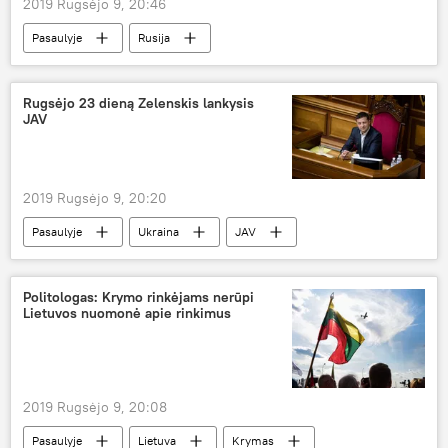
2019 Rugsėjo 9, 20:46
Pasaulyje
Rusija
Rugsėjo 23 dieną Zelenskis lankysis
JAV
2019 Rugsėjo 9, 20:20
Pasaulyje
Ukraina
JAV
Donaldas Trampas
Vladimiras Zelenskis
susitikimas
Politologas: Krymo rinkėjams nerūpi
Lietuvos nuomonė apie rinkimus
2019 Rugsėjo 9, 20:08
Pasaulyje
Lietuva
Krymas