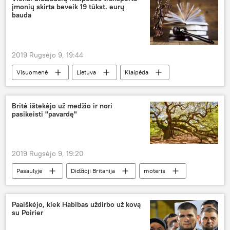
įmonių skirta beveik 19 tūkst. eurų
bauda
2019 Rugsėjo 9, 19:44
Visuomenė
Lietuva
Klaipėda
bauda
Britė ištekėjo už medžio ir nori
pasikeisti "pavardę"
2019 Rugsėjo 9, 19:20
Pasaulyje
Didžioji Britanija
moteris
santuoka
medis
Paaiškėjo, kiek Habibas uždirbo už kovą
su Poirier