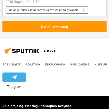
2019 Rugsėjo 9, 16:32
Juokingi, mieli ir jaudinantys vaizdo įrašai su gyvūnais
Multimedia
gyvūnai
Dar 20 straipsnių
Lietuva
PASAULYJE
POLITIKA
EKONOMIKA
VISUOMENĖ
KULTŪR
Telegram
Apie projektą
Medžiagų naudojimo taisyklės