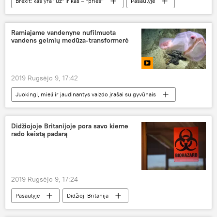
Brexit: kas yra "už" ir kas – "prieš"
Pasaulyje
Didžioji Britanija
Airija
Brexit
Londonas
Ramiajame vandenyne nufilmuota
vandens gelmių medūza-transformerė
2019 Rugsėjo 9, 17:42
Juokingi, mieli ir jaudinantys vaizdo įrašai su gyvūnais
Multimedia
vandenynas
jūrų gyvūnai
biologinė įvairovė
Didžiojoje Britanijoje pora savo kieme
rado keistą padarą
2019 Rugsėjo 9, 17:24
Pasaulyje
Didžioji Britanija
sutuoktiniai