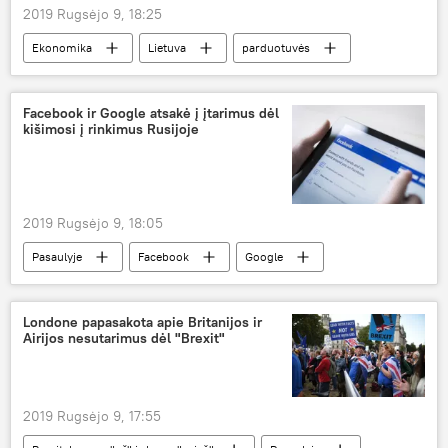
2019 Rugsėjo 9, 18:25
Ekonomika
Lietuva
parduotuvės
Krasnojarskas
prekybos tinklas
Facebook ir Google atsakė į įtarimus dėl
kišimosi į rinkimus Rusijoje
2019 Rugsėjo 9, 18:05
Pasaulyje
Facebook
Google
rinkimai
Londone papasakota apie Britanijos ir
Airijos nesutarimus dėl "Brexit"
2019 Rugsėjo 9, 17:55