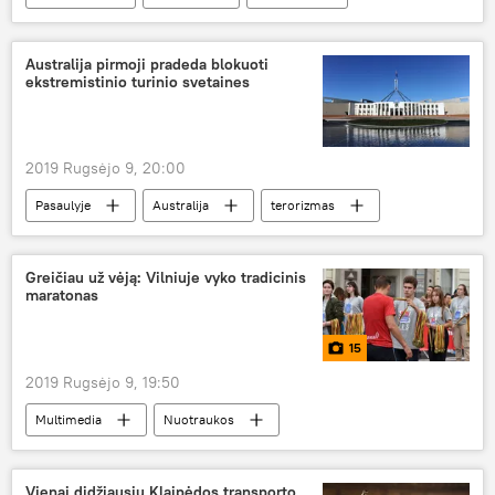
rinkimai
Australija pirmoji pradeda blokuoti
ekstremistinio turinio svetaines
2019 Rugsėjo 9, 20:00
Pasaulyje
Australija
terorizmas
kova su terorizmu
internetas
Greičiau už vėją: Vilniuje vyko tradicinis
maratonas
15
2019 Rugsėjo 9, 19:50
Multimedia
Nuotraukos
Vienai didžiausių Klaipėdos transporto