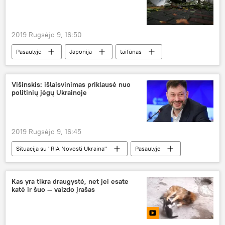
2019 Rugsėjo 9, 16:50
Pasaulyje
Japonija
taifūnas
stichinės nelaimės
Višinskis: išlaisvinimas priklausė nuo
politinių jėgų Ukrainoje
2019 Rugsėjo 9, 16:45
Situacija su "RIA Novosti Ukraina"
Pasaulyje
Kirilas Višinskis
Ukraina
Rusijos ir Ukrainos kalinių mainai
Kas yra tikra draugystė, net jei esate
katė ir šuo — vaizdo įrašas