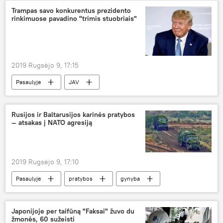
Trampas savo konkurentus prezidento
rinkimuose pavadino "trimis stuobriais"
2019 Rugsėjo 9, 17:15
Pasaulyje
JAV
Rusijos ir Baltarusijos karinės pratybos
— atsakas į NATO agresiją
2019 Rugsėjo 9, 17:10
Pasaulyje
pratybos
gynyba
Japonijoje per taifūną "Faksai" žuvo du
žmonės, 60 sužeisti