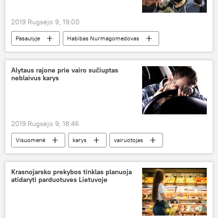
2019 Rugsėjo 9, 19:00
Pasaulyje
Habibas Nurmagomedovas
Alytaus rajone prie vairo sučiuptas
neblaivus karys
2019 Rugsėjo 9, 18:46
Visuomenė
karys
vairuotojas
neblaivus vairavimas
Lietuva
Krasnojarsko prekybos tinklas planuoja
atidaryti parduotuves Lietuvoje