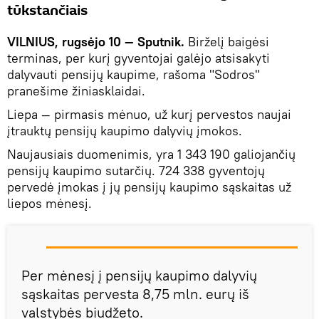
tūkstančiais
VILNIUS, rugsėjo 10 — Sputnik.
Birželį baigėsi
terminas, per kurį gyventojai galėjo atsisakyti
dalyvauti pensijų kaupime, rašoma "Sodros"
pranešime žiniasklaidai.
Liepa — pirmasis mėnuo, už kurį pervestos naujai
įtrauktų pensijų kaupimo dalyvių įmokos.
Naujausiais duomenimis, yra 1 343 190 galiojančių
pensijų kaupimo sutarčių. 724 338 gyventojų
pervedė įmokas į jų pensijų kaupimo sąskaitas už
liepos mėnesį.
Per mėnesį į pensijų kaupimo dalyvių
sąskaitas pervesta 8,75 mln. eurų iš
valstybės biudžeto.