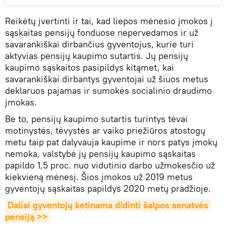
Reikėtų įvertinti ir tai, kad liepos mėnesio įmokos į
sąskaitas pensijų fonduose nepervedamos ir už
savarankiškai dirbančius gyventojus, kurie turi
aktyvias pensijų kaupimo sutartis. Jų pensijų
kaupimo sąskaitos pasipildys kitąmet, kai
savarankiškai dirbantys gyventojai už šiuos metus
deklaruos pajamas ir sumokės socialinio draudimo
įmokas.
Be to, pensijų kaupimo sutartis turintys tėvai
motinystės, tėvystės ar vaiko priežiūros atostogų
metu taip pat dalyvauja kaupime ir nors patys įmokų
nemoka, valstybė jų pensijų kaupimo sąskaitas
papildo 1,5 proc. nuo vidutinio darbo užmokesčio už
kiekvieną mėnesį. Šios įmokos už 2019 metus
gyventojų sąskaitas papildys 2020 metų pradžioje.
Daliai gyventojų ketinama didinti šalpos senatvės 
pensiją >>