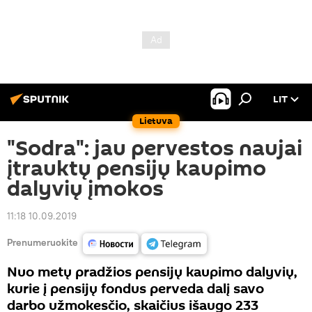
LIT
Lietuva
"Sodra": jau pervestos naujai
įtrauktų pensijų kaupimo
dalyvių įmokos
11:18 10.09.2019
Prenumeruokite
Nuo metų pradžios pensijų kaupimo dalyvių,
kurie į pensijų fondus perveda dalį savo
darbo užmokesčio, skaičius išaugo 233