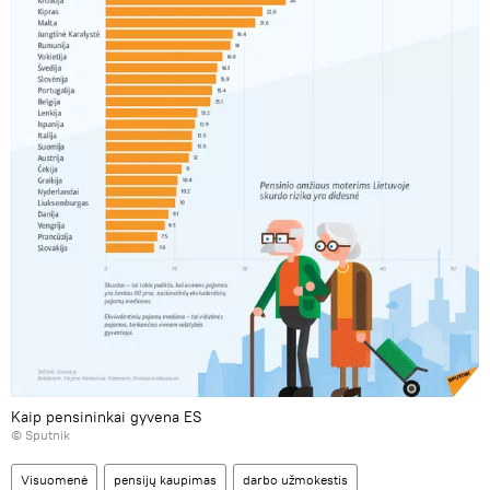
Kaip pensininkai gyvena ES
© Sputnik
Visuomenė
pensijų kaupimas
darbo užmokestis