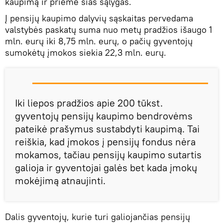
kaupimą ir priėmė šias sąlygas.
Į pensijų kaupimo dalyvių sąskaitas pervedama
valstybės paskatų suma nuo metų pradžios išaugo 1
mln. eurų iki 8,75 mln. eurų, o pačių gyventojų
sumokėtų įmokos siekia 22,3 mln. eurų.
Iki liepos pradžios apie 200 tūkst.
gyventojų pensijų kaupimo bendrovėms
pateikė prašymus sustabdyti kaupimą. Tai
reiškia, kad įmokos į pensijų fondus nėra
mokamos, tačiau pensijų kaupimo sutartis
galioja ir gyventojai galės bet kada įmokų
mokėjimą atnaujinti.
Dalis gyventojų, kurie turi galiojančias pensijų