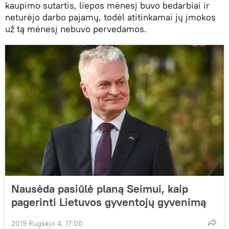
kaupimo sutartis, liepos mėnesį buvo bedarbiai ir
neturėjo darbo pajamų, todėl atitinkamai jų įmokos
už tą mėnesį nebuvo pervedamos.
Nausėda pasiūlė planą Seimui, kaip
pagerinti Lietuvos gyventojų gyvenimą
2019 Rugsėjo 4, 17:00