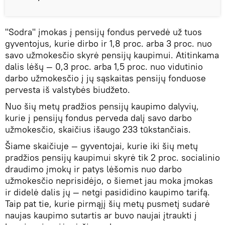
"Sodra" įmokas į pensijų fondus pervedė už tuos
gyventojus, kurie dirbo ir 1,8 proc. arba 3 proc. nuo
savo užmokesčio skyrė pensijų kaupimui. Atitinkama
dalis lėšų — 0,3 proc. arba 1,5 proc. nuo vidutinio
darbo užmokesčio į jų sąskaitas pensijų fonduose
pervesta iš valstybės biudžeto.
Nuo šių metų pradžios pensijų kaupimo dalyvių,
kurie į pensijų fondus perveda dalį savo darbo
užmokesčio, skaičius išaugo 233 tūkstančiais.
Šiame skaičiuje — gyventojai, kurie iki šių metų
pradžios pensijų kaupimui skyrė tik 2 proc. socialinio
draudimo įmokų ir patys lėšomis nuo darbo
užmokesčio neprisidėjo, o šiemet jau moka įmokas
ir didelė dalis jų — netgi pasididino kaupimo tarifą.
Taip pat tie, kurie pirmąjį šių metų pusmetį sudarė
naujas kaupimo sutartis ar buvo naujai įtraukti į