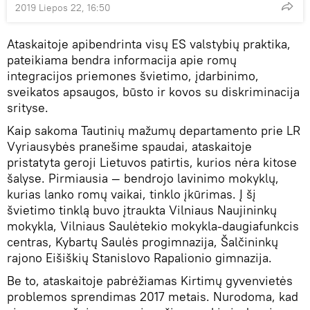
2019 Liepos 22, 16:50
Ataskaitoje apibendrinta visų ES valstybių praktika,
pateikiama bendra informacija apie romų
integracijos priemones švietimo, įdarbinimo,
sveikatos apsaugos, būsto ir kovos su diskriminacija
srityse.
Kaip sakoma Tautinių mažumų departamento prie LR
Vyriausybės pranešime spaudai, ataskaitoje
pristatyta geroji Lietuvos patirtis, kurios nėra kitose
šalyse. Pirmiausia — bendrojo lavinimo mokyklų,
kurias lanko romų vaikai, tinklo įkūrimas. Į šį
švietimo tinklą buvo įtraukta Vilniaus Naujininkų
mokykla, Vilniaus Saulėtekio mokykla-daugiafunkcis
centras, Kybartų Saulės progimnazija, Šalčininkų
rajono Eišiškių Stanislovo Rapalionio gimnazija.
Be to, ataskaitoje pabrėžiamas Kirtimų gyvenvietės
problemos sprendimas 2017 metais. Nurodoma, kad