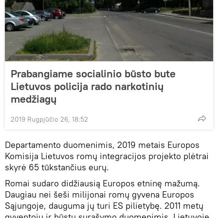
Prabangiame socialinio būsto bute
Lietuvos policija rado narkotinių
medžiagų
2019 Rugpjūčio 26, 18:52
Departamento duomenimis, 2019 metais Europos
Komisija Lietuvos romų integracijos projekto plėtrai
skyrė 65 tūkstančius eurų.
Romai sudaro didžiausią Europos etninę mažumą.
Daugiau nei šeši milijonai romų gyvena Europos
Sąjungoje, dauguma jų turi ES pilietybę. 2011 metų
gyventojų ir būstų surašymo duomenimis, Lietuvoje