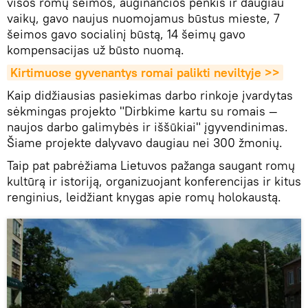
visos romų šeimos, auginančios penkis ir daugiau
vaikų, gavo naujus nuomojamus būstus mieste, 7
šeimos gavo socialinį būstą, 14 šeimų gavo
kompensacijas už būsto nuomą.
Kirtimuose gyvenantys romai palikti neviltyje >>
Kaip didžiausias pasiekimas darbo rinkoje įvardytas
sėkmingas projekto "Dirbkime kartu su romais —
naujos darbo galimybės ir iššūkiai" įgyvendinimas.
Šiame projekte dalyvavo daugiau nei 300 žmonių.
Taip pat pabrėžiama Lietuvos pažanga saugant romų
kultūrą ir istoriją, organizuojant konferencijas ir kitus
renginius, leidžiant knygas apie romų holokaustą.