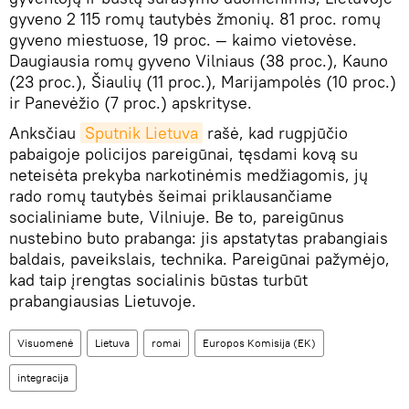
gyveno 2 115 romų tautybės žmonių. 81 proc. romų
gyveno miestuose, 19 proc. — kaimo vietovėse.
Daugiausia romų gyveno Vilniaus (38 proc.), Kauno
(23 proc.), Šiaulių (11 proc.), Marijampolės (10 proc.)
ir Panevėžio (7 proc.) apskrityse.
Anksčiau
Sputnik Lietuva
rašė, kad rugpjūčio
pabaigoje policijos pareigūnai, tęsdami kovą su
neteisėta prekyba narkotinėmis medžiagomis, jų
rado romų tautybės šeimai priklausančiame
socialiniame bute, Vilniuje. Be to, pareigūnus
nustebino buto prabanga: jis apstatytas prabangiais
baldais, paveikslais, technika. Pareigūnai pažymėjo,
kad taip įrengtas socialinis būstas turbūt
prabangiausias Lietuvoje.
Visuomenė
Lietuva
romai
Europos Komisija (EK)
integracija