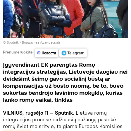
© Sputnik / Владислав Адамовский
Prenumeruokite
Įgyvendinant EK parengtas Romų
integracijos strategijas, Lietuvoje daugiau nei
dvidešimt šeimų gavo socialinį būstą ar
kompensacijas už būsto nuomą, be to, buvo
sukurtas bendrojo lavinimo mokyklų, kurias
lanko romų vaikai, tinklas
VILNIUS, rugsėjo 11 — Sputnik.
Lietuva romų
integracijos procese didžiausią pažangą pasiekė
romų švietimo srityje, teigiama Europos Komisijos