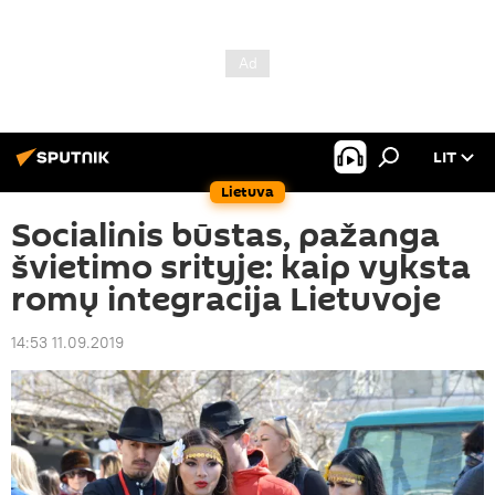
LIT
Lietuva
Socialinis būstas, pažanga
švietimo srityje: kaip vyksta
romų integracija Lietuvoje
14:53 11.09.2019