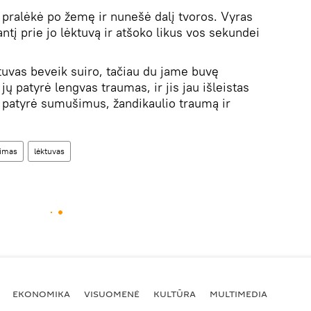
pralėkė po žemę ir nunešė dalį tvoros. Vyras
antį prie jo lėktuvą ir atšoko likus vos sekundei
tuvas beveik suiro, tačiau du jame buvę
ų patyrė lengvas traumas, ir jis jau išleistas
 patyrė sumušimus, žandikaulio traumą ir
dimas
lėktuvas
EKONOMIKA
VISUOMENĖ
KULTŪRA
MULTIMEDIA