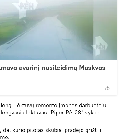
ilmavo avarinį nusileidimą Maskvos
 dieną. Lėktuvų remonto įmonės darbuotojui
, lengvasis lėktuvas "Piper PA-28" vykdė
dėl kurio pilotas skubiai pradėjo grįžti į
imo.