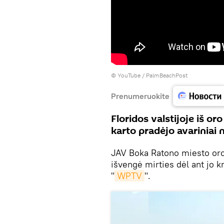
©
YouTube / PalmBeachPost
Prenumeruokite
Floridos valstijoje iš or
karto pradėjo avariniai 
JAV Boka Ratono miesto oro u
išvengė mirties dėl ant jo k
"
WPTV
".