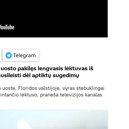
o uosto pakilęs lengvasis lėktuvas iš
nusileisti dėl aptiktų sugedimų
oste, Floridos valstijoje, vyras stebuklingai
rintančio lėktuvo, praneša televizijos kanalas