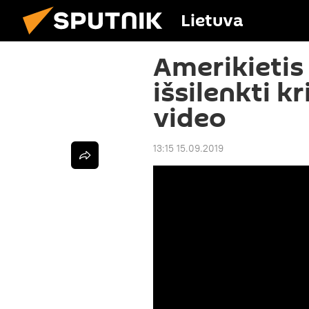
Lietuva
Amerikietis
išsilenkti k
video
13:15 15.09.2019