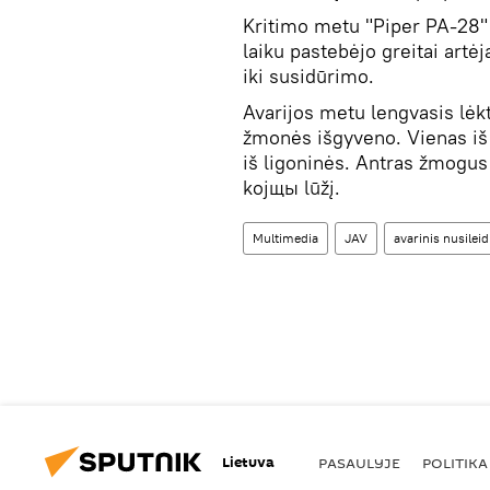
Kritimo metu "Piper PA-28" 
laiku pastebėjo greitai artėj
iki susidūrimo.
Avarijos metu lengvasis lėk
žmonės išgyveno. Vienas iš j
iš ligoninės. Antras žmogus
kojщы lūžį.
Multimedia
JAV
avarinis nusilei
Lietuva
PASAULYJE
POLITIKA