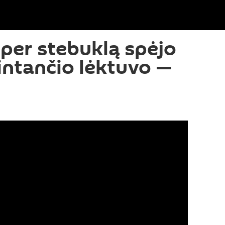
 per stebuklą spėjo
rintančio lėktuvo —