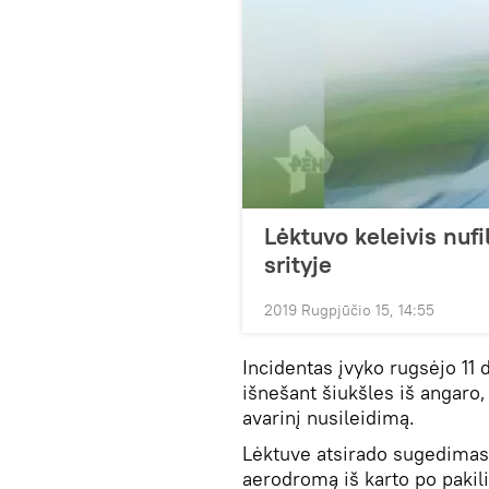
Lėktuvo keleivis nuf
srityje
2019 Rugpjūčio 15, 14:55
Incidentas įvyko rugsėjo 11
išnešant šiukšles iš angaro
avarinį nusileidimą.
Lėktuve atsirado sugedimas, 
aerodromą iš karto po pakil