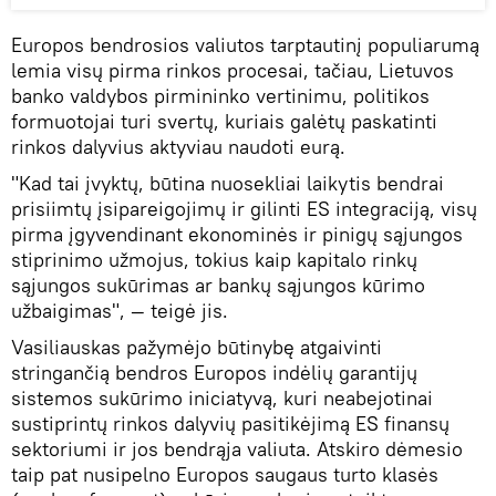
Europos bendrosios valiutos tarptautinį populiarumą
lemia visų pirma rinkos procesai, tačiau, Lietuvos
banko valdybos pirmininko vertinimu, politikos
formuotojai turi svertų, kuriais galėtų paskatinti
rinkos dalyvius aktyviau naudoti eurą.
"Kad tai įvyktų, būtina nuosekliai laikytis bendrai
prisiimtų įsipareigojimų ir gilinti ES integraciją, visų
pirma įgyvendinant ekonominės ir pinigų sąjungos
stiprinimo užmojus, tokius kaip kapitalo rinkų
sąjungos sukūrimas ar bankų sąjungos kūrimo
užbaigimas", — teigė jis.
Vasiliauskas pažymėjo būtinybę atgaivinti
stringančią bendros Europos indėlių garantijų
sistemos sukūrimo iniciatyvą, kuri neabejotinai
sustiprintų rinkos dalyvių pasitikėjimą ES finansų
sektoriumi ir jos bendrąja valiuta. Atskiro dėmesio
taip pat nusipelno Europos saugaus turto klasės