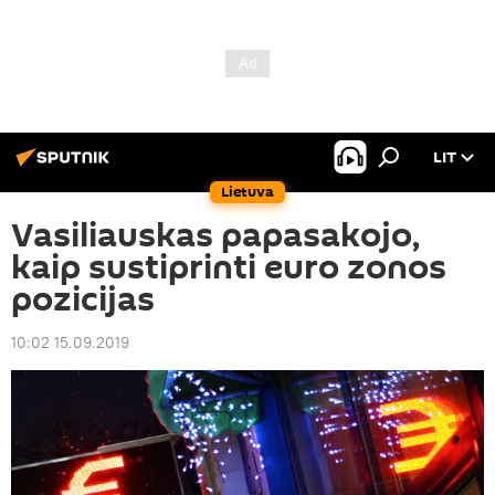
LIT
Lietuva
Vasiliauskas papasakojo,
kaip sustiprinti euro zonos
pozicijas
10:02 15.09.2019