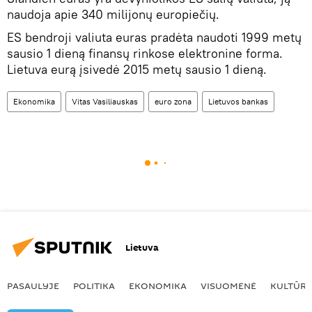
naudoja apie 340 milijonų europiečių.
ES bendroji valiuta euras pradėta naudoti 1999 metų
sausio 1 dieną finansų rinkose elektronine forma.
Lietuva eurą įsivedė 2015 metų sausio 1 dieną.
Ekonomika
Vitas Vasiliauskas
euro zona
Lietuvos bankas
Lietuva
PASAULYJE
POLITIKA
EKONOMIKA
VISUOMENĖ
KULTŪR