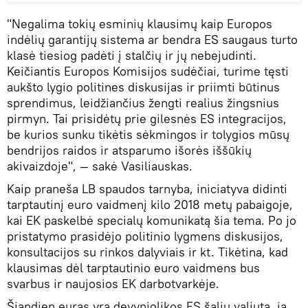
"Negalima tokių esminių klausimų kaip Europos
indėlių garantijų sistema ar bendra ES saugaus turto
klasė tiesiog padėti į stalčių ir jų nebejudinti.
Keičiantis Europos Komisijos sudėčiai, turime tęsti
aukšto lygio politines diskusijas ir priimti būtinus
sprendimus, leidžiančius žengti realius žingsnius
pirmyn. Tai prisidėtų prie gilesnės ES integracijos,
be kurios sunku tikėtis sėkmingos ir tolygios mūsų
bendrijos raidos ir atsparumo išorės iššūkių
akivaizdoje", — sakė Vasiliauskas.
Kaip praneša LB spaudos tarnyba, iniciatyva didinti
tarptautinį euro vaidmenį kilo 2018 metų pabaigoje,
kai EK paskelbė specialų komunikatą šia tema. Po jo
pristatymo prasidėjo politinio lygmens diskusijos,
konsultacijos su rinkos dalyviais ir kt. Tikėtina, kad
klausimas dėl tarptautinio euro vaidmens bus
svarbus ir naujosios EK darbotvarkėje.
Šiandien euras yra devyniolikos ES šalių valiuta, ją