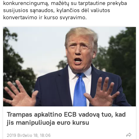
konkurencingumą, mažėtų su tarptautine prekyba
susijusios sąnaudos, kylančios dėl valiutos
konvertavimo ir kurso svyravimo.
Trampas apkaltino ECB vadovą tuo, kad
jis manipuliuoja euro kursu
2019 Birželio 18, 18:06