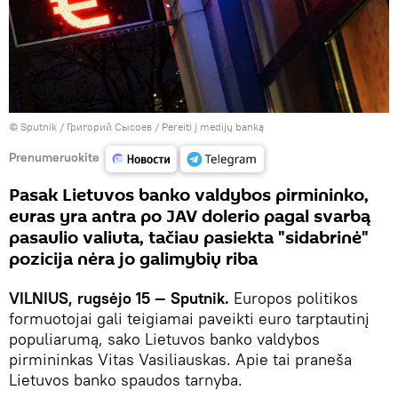
© Sputnik / Григорий Сысоев
/
Pereiti į medijų banką
Prenumeruokite
Pasak Lietuvos banko valdybos pirmininko,
euras yra antra po JAV dolerio pagal svarbą
pasaulio valiuta, tačiau pasiekta "sidabrinė"
pozicija nėra jo galimybių riba
VILNIUS, rugsėjo 15 — Sputnik.
Europos politikos
formuotojai gali teigiamai paveikti euro tarptautinį
populiarumą, sako Lietuvos banko valdybos
pirmininkas Vitas Vasiliauskas. Apie tai praneša
Lietuvos banko spaudos tarnyba.