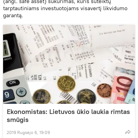
(angl. safe asset) sukūrimas, kuris suteiktų
tarptautiniams investuotojams visavertį likvidumo
garantą.
Ekonomistas: Lietuvos ūkio laukia rimtas
smūgis
2019 Rugsėjo 6, 19:09