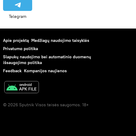
Telegram
Apie projektą
Medžiagų naudojimo taisyklės
Privatumo politika
Slapukų naudojimo bei automatinio duomenų
išsaugojimo politika
Feedback
Kompanijos naujienos
© 2026 Sputnik Visos teisės saugomos. 18+