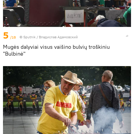
5
/18
© Sputnik / Владислав Адамовский
Mugės dalyviai visus vaišino bulvių troškiniu
"Bulbinė"