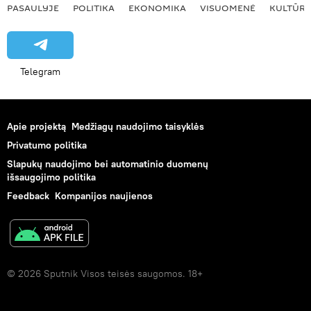
PASAULYJE
POLITIKA
EKONOMIKA
VISUOMENĖ
KULTŪR
Telegram
Apie projektą
Medžiagų naudojimo taisyklės
Privatumo politika
Slapukų naudojimo bei automatinio duomenų
išsaugojimo politika
Feedback
Kompanijos naujienos
© 2026 Sputnik Visos teisės saugomos. 18+