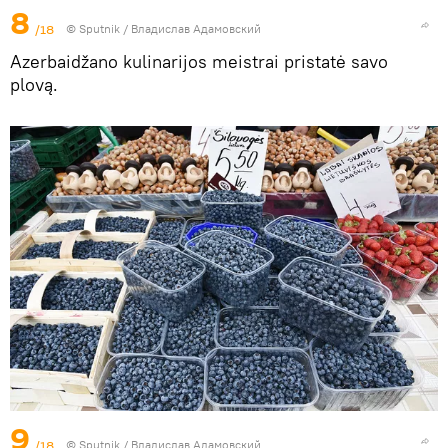
8
/18
© Sputnik / Владислав Адамовский
Azerbaidžano kulinarijos meistrai pristatė savo
plovą.
9
/18
© Sputnik / Владислав Адамовский