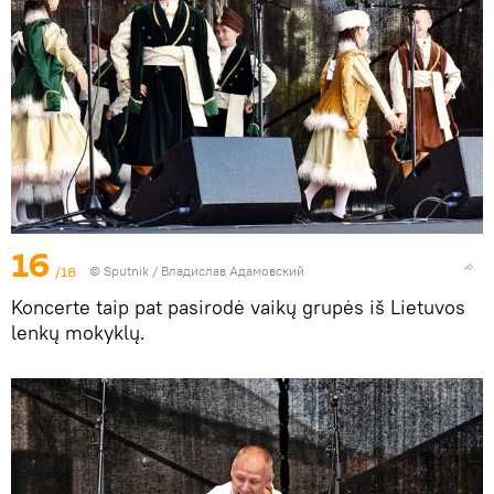
16
/18
© Sputnik / Владислав Адамовский
Koncerte taip pat pasirodė vaikų grupės iš Lietuvos
lenkų mokyklų.