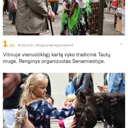
1
/18
© Sputnik / Владислав Адамовский
Vilniuje vienuoliktąjį kartą vyko tradicinė Tautų
mugė. Renginys organizuotas Senamiestyje.