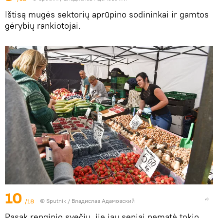
Ištisą mugės sektorių aprūpino sodininkai ir gamtos
gėrybių rankiotojai.
10
/18
© Sputnik / Владислав Адамовский
Pasak renginio svečių, jie jau seniai nematė tokio