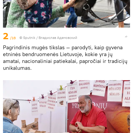
2
/18
© Sputnik / Владислав Адамовский
Pagrindinis mugės tikslas — parodyti, kaip gyvena
etninės bendruomenės Lietuvoje, kokie yra jų
amatai, nacionaliniai patiekalai, papročiai ir tradicijų
unikalumas.