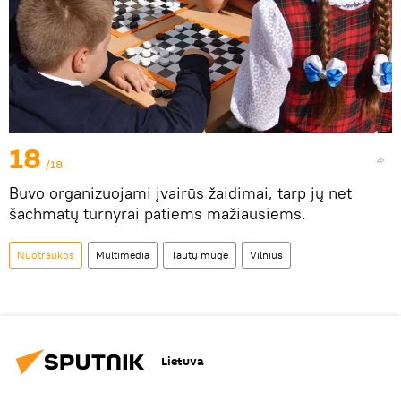
18
/18
Buvo organizuojami įvairūs žaidimai, tarp jų net
šachmatų turnyrai patiems mažiausiems.
Nuotraukos
Multimedia
Tautų mugė
Vilnius
Lietuva