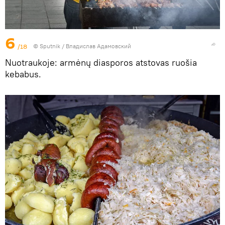
6
/18
© Sputnik / Владислав Адамовский
Nuotraukoje: armėnų diasporos atstovas ruošia
kebabus.