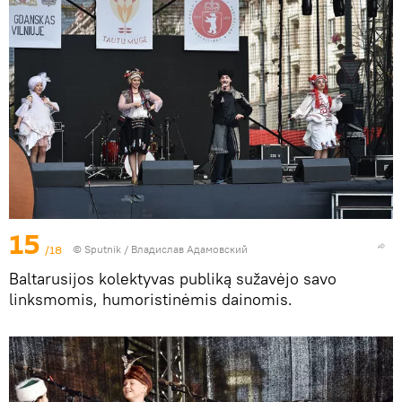
15
/18
© Sputnik / Владислав Адамовский
Baltarusijos kolektyvas publiką sužavėjo savo
linksmomis, humoristinėmis dainomis.