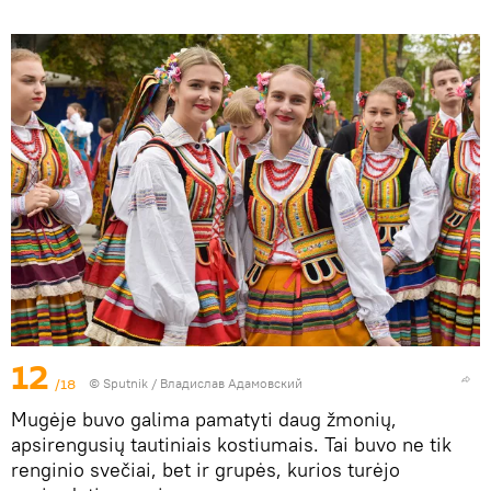
12
/18
© Sputnik / Владислав Адамовский
Mugėje buvo galima pamatyti daug žmonių,
apsirengusių tautiniais kostiumais. Tai buvo ne tik
renginio svečiai, bet ir grupės, kurios turėjo