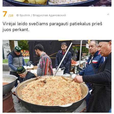
7
/18
© Sputnik / Владислав Адамовский
Virėjai leido svečiams paragauti patiekalus prieš
juos perkant.