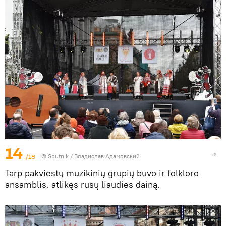
14
/18
© Sputnik / Владислав Адамовский
Tarp pakviestų muzikinių grupių buvo ir folkloro
ansamblis, atlikęs rusų liaudies dainą.