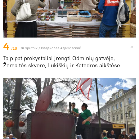
4
/18
© Sputnik / Владислав Адамовский
Taip pat prekystaliai įrengti Odminių gatvėje,
Žemaitės skvere, Lukiškių ir Katedros aikštėse.