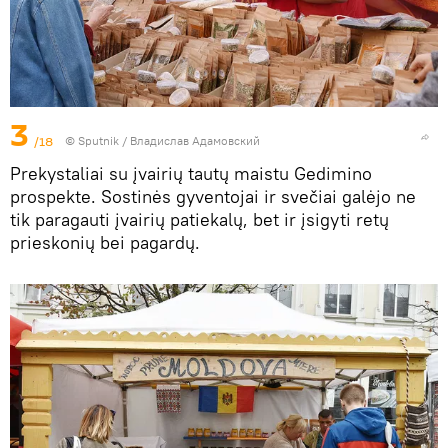
3
/18
© Sputnik / Владислав Адамовский
Prekystaliai su įvairių tautų maistu Gedimino
prospekte. Sostinės gyventojai ir svečiai galėjo ne
tik paragauti įvairių patiekalų, bet ir įsigyti retų
prieskonių bei pagardų.