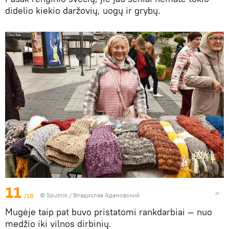
didelio kiekio daržovių, uogų ir grybų.
11
/18
© Sputnik / Владислав Адамовский
Mugėje taip pat buvo pristatomi rankdarbiai — nuo
medžio iki vilnos dirbinių.