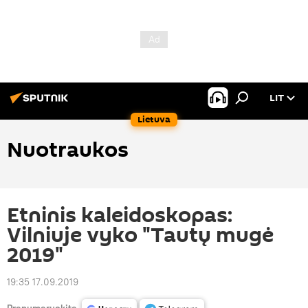
LIT
Lietuva
Nuotraukos
Etninis kaleidoskopas:
Vilniuje vyko "Tautų mugė
2019"
19:35 17.09.2019
Prenumeruokite