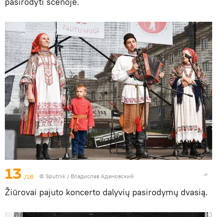
pasirodyti scenoje.
13
/18
© Sputnik / Владислав Адамовский
Žiūrovai pajuto koncerto dalyvių pasirodymų dvasią.