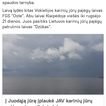
spaudos tarnyba.
Laivą lydės kitas Vokietijos karinių jūrų pajėgų laivas
FGS "Oste". Abu laivai Klaipėdoje viešės iki rugsėjo
21 dienos. Juos pasitiks Lietuvos karinių jūrų pajėgų
patrulinis laivas "Dzūkas".
Į Juodąją jūrą įplaukė JAV karinių jūrų