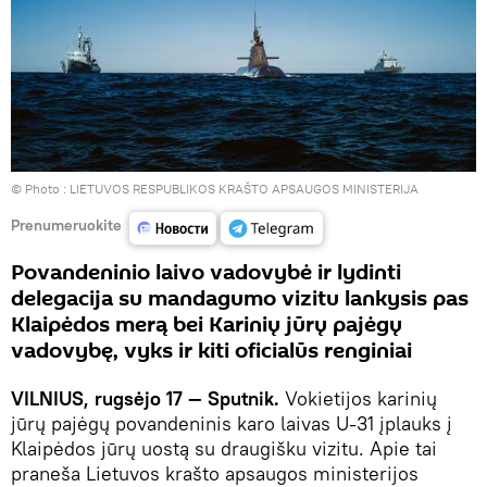
© Photo :
LIETUVOS RESPUBLIKOS KRAŠTO APSAUGOS MINISTERIJA
Prenumeruokite
Povandeninio laivo vadovybė ir lydinti
delegacija su mandagumo vizitu lankysis pas
Klaipėdos merą bei Karinių jūrų pajėgų
vadovybę, vyks ir kiti oficialūs renginiai
VILNIUS, rugsėjo 17 — Sputnik.
Vokietijos karinių
jūrų pajėgų povandeninis karo laivas U-31 įplauks į
Klaipėdos jūrų uostą su draugišku vizitu. Apie tai
praneša Lietuvos krašto apsaugos ministerijos