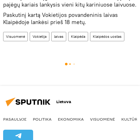
pajėgų kariais lankysis vieni kitų kariniuose laivuose.
Paskutinį kartą Vokietijos povandeninis laivas
Klaipėdoje lankėsi prieš 18 metų.
Visuomenė
Vokietija
laivas
Klaipėda
Klaipėdos uostas
Lietuva
PASAULYJE
POLITIKA
EKONOMIKA
VISUOMENĖ
KULTŪR