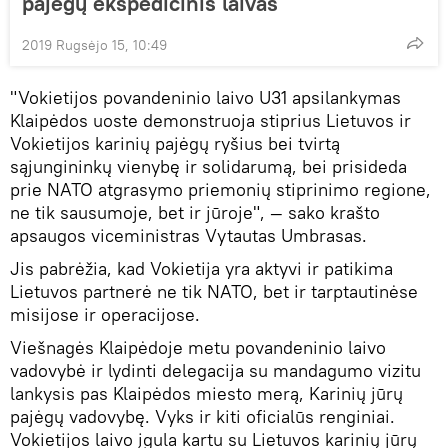
pajėgų ekspedicinis laivas
2019 Rugsėjo 15, 10:49
"Vokietijos povandeninio laivo U31 apsilankymas
Klaipėdos uoste demonstruoja stiprius Lietuvos ir
Vokietijos karinių pajėgų ryšius bei tvirtą
sąjungininkų vienybę ir solidarumą, bei prisideda
prie NATO atgrasymo priemonių stiprinimo regione,
ne tik sausumoje, bet ir jūroje", — sako krašto
apsaugos viceministras Vytautas Umbrasas.
Jis pabrėžia, kad Vokietija yra aktyvi ir patikima
Lietuvos partnerė ne tik NATO, bet ir tarptautinėse
misijose ir operacijose.
Viešnagės Klaipėdoje metu povandeninio laivo
vadovybė ir lydinti delegacija su mandagumo vizitu
lankysis pas Klaipėdos miesto merą, Karinių jūrų
pajėgų vadovybę. Vyks ir kiti oficialūs renginiai.
Vokietijos laivo įgula kartu su Lietuvos karinių jūrų