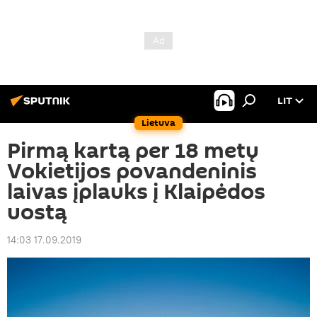
LIT
Lietuva
Pirmą kartą per 18 metų
Vokietijos povandeninis
laivas įplauks į Klaipėdos
uostą
14:03 17.09.2019