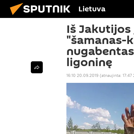
Lietuva
Iš Jakutijos
"šamanas-k
nugabentas 
ligoninę
16:10 20.09.2019
(atnaujinta:
17:47