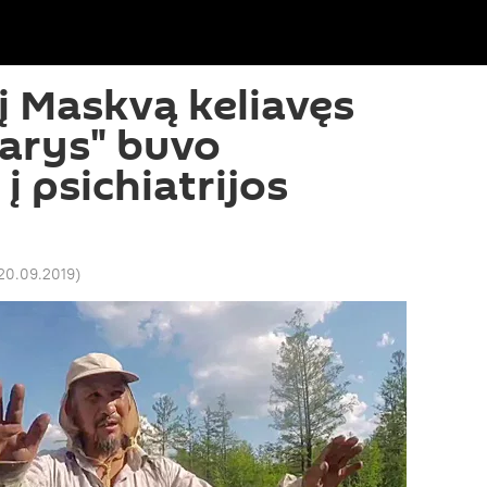
 į Maskvą keliavęs
arys" buvo
į psichiatrijos
 20.09.2019
)