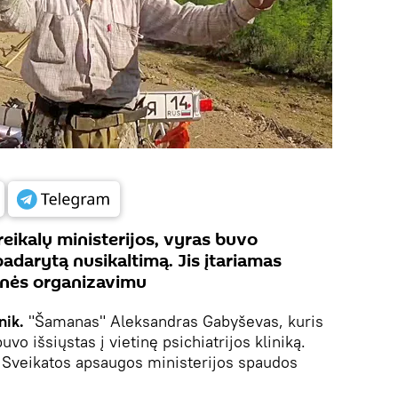
reikalų ministerijos, vyras buvo
adarytą nusikaltimą. Jis įtariamas
nės organizavimu
nik.
"Šamanas" Aleksandras Gabyševas, kuris
uvo išsiųstas į vietinę psichiatrijos kliniką.
s Sveikatos apsaugos ministerijos spaudos