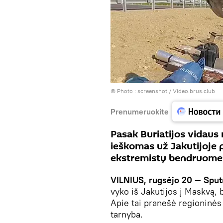
© Photo :
screenshot / Video.brus.club
Prenumeruokite
Pasak Buriatijos vidaus 
ieškomas už Jakutijoje p
ekstremistų bendruome
VILNIUS, rugsėjo 20 — Sput
vyko iš Jakutijos į Maskvą, b
Apie tai pranešė regioninė
tarnyba.