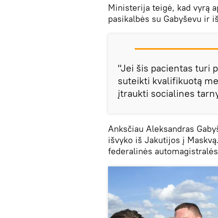
Ministerija teigė, kad vyrą a
pasikalbės su Gabyševu ir iš
"Jei šis pacientas turi
suteikti kvalifikuotą m
įtraukti socialines tar
Anksčiau Aleksandras Gaby
išvyko iš Jakutijos į Maskvą
federalinės automagistralė