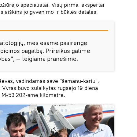
pžiūrėjo specialistai. Visų pirma, ekspertai
siaiškins jo gyvenimo ir būklės detales.
 patologijų, mes esame pasirengę
edicinos pagalbą. Prireikus galime
nybas", — teigiama pranešime.
ševas, vadindamas save "šamanu-kariu",
. Vyras buvo sulaikytas rugsėjo 19 dieną
s M-53 202-ame kilometre.