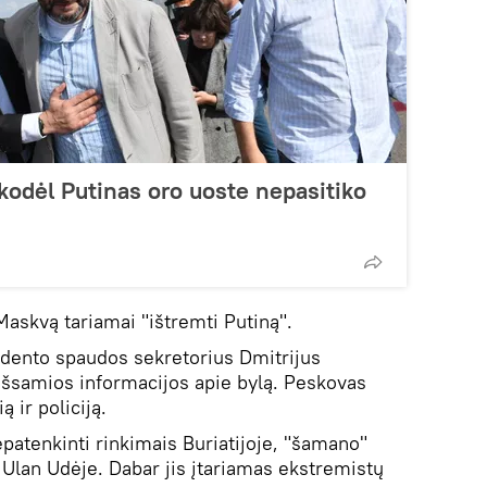
kodėl Putinas oro uoste nepasitiko
 Maskvą tariamai "ištremti Putiną".
idento spaudos sekretorius Dmitrijus
išsamios informacijos apie bylą. Peskovas
ą ir policiją.
patenkinti rinkimais Buriatijoje, "šamano"
Ulan Udėje. Dabar jis įtariamas ekstremistų