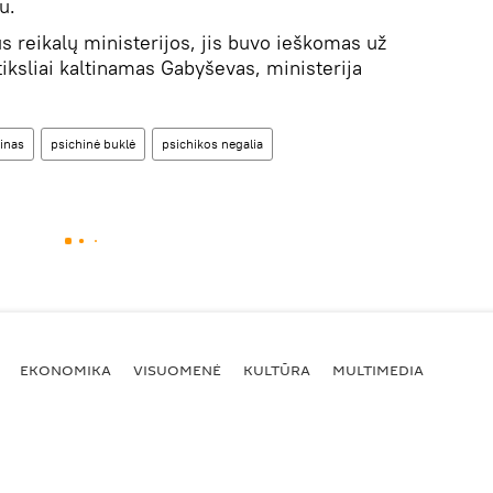
u.
us reikalų ministerijos, jis buvo ieškomas už
tiksliai kaltinamas Gabyševas, ministerija
inas
psichinė buklė
psichikos negalia
EKONOMIKA
VISUOMENĖ
KULTŪRA
MULTIMEDIA