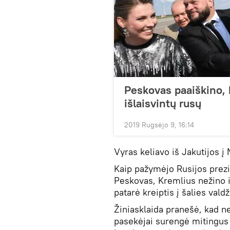
Peskovas paaiškino, 
išlaisvintų rusų
2019 Rugsėjo 9, 16:14
Vyras keliavo iš Jakutijos į
Kaip pažymėjo Rusijos prez
Peskovas, Kremlius nežino 
patarė kreiptis į šalies valdži
Žiniasklaida pranešė, kad ne
pasekėjai surengė mitingus 