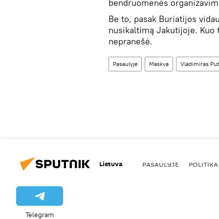
bendruomenės organizavim
Be to, pasak Buriatijos vida
nusikaltimą Jakutijoje. Kuo 
nepranešė.
Pasaulyje
Maskva
Vladimiras Put
Lietuva
PASAULYJE
POLITIKA
Telegram