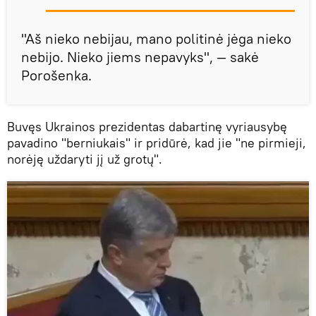
"Aš nieko nebijau, mano politinė jėga nieko
nebijo. Nieko jiems nepavyks", — sakė
Porošenka.
Buvęs Ukrainos prezidentas dabartinę vyriausybę
pavadino "berniukais" ir pridūrė, kad jie "ne pirmieji,
norėję uždaryti jį už grotų".