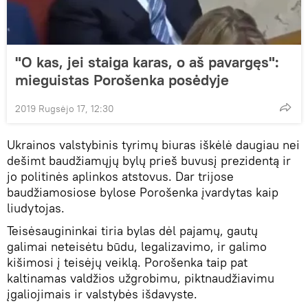
"O kas, jei staiga karas, o aš pavargęs":
mieguistas Porošenka posėdyje
2019 Rugsėjo 17, 12:30
Ukrainos valstybinis tyrimų biuras iškėlė daugiau nei
dešimt baudžiamųjų bylų prieš buvusį prezidentą ir
jo politinės aplinkos atstovus. Dar trijose
baudžiamosiose bylose Porošenka įvardytas kaip
liudytojas.
Teisėsaugininkai tiria bylas dėl pajamų, gautų
galimai neteisėtu būdu, legalizavimo, ir galimo
kišimosi į teisėjų veiklą. Porošenka taip pat
kaltinamas valdžios užgrobimu, piktnaudžiavimu
įgaliojimais ir valstybės išdavyste.