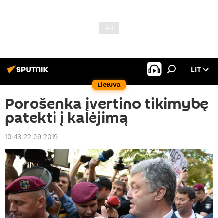
LIT
Lietuva
Porošenka įvertino tikimybę
patekti į kalėjimą
10:43 22.09.2019