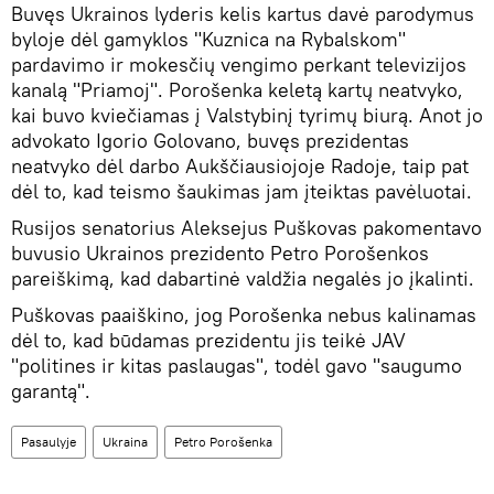
Buvęs Ukrainos lyderis kelis kartus davė parodymus
byloje dėl gamyklos "Kuznica na Rybalskom"
pardavimo ir mokesčių vengimo perkant televizijos
kanalą "Priamoj". Porošenka keletą kartų neatvyko,
kai buvo kviečiamas į Valstybinį tyrimų biurą. Anot jo
advokato Igorio Golovano, buvęs prezidentas
neatvyko dėl darbo Aukščiausiojoje Radoje, taip pat
dėl to, kad teismo šaukimas jam įteiktas ​​pavėluotai.
Rusijos senatorius Aleksejus Puškovas pakomentavo
buvusio Ukrainos prezidento Petro Porošenkos
pareiškimą, kad dabartinė valdžia negalės jo įkalinti.
Puškovas paaiškino, jog Porošenka nebus kalinamas
dėl to, kad būdamas prezidentu jis teikė JAV
"politines ir kitas paslaugas", todėl gavo "saugumo
garantą".
Pasaulyje
Ukraina
Petro Porošenka