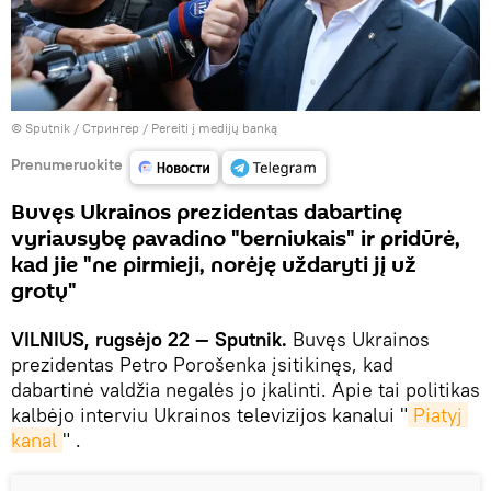
© Sputnik / Стрингер
/
Pereiti į medijų banką
Prenumeruokite
Buvęs Ukrainos prezidentas dabartinę
vyriausybę pavadino "berniukais" ir pridūrė,
kad jie "ne pirmieji, norėję uždaryti jį už
grotų"
VILNIUS, rugsėjo 22 — Sputnik.
Buvęs Ukrainos
prezidentas Petro Porošenka įsitikinęs, kad
dabartinė valdžia negalės jo įkalinti. Apie tai politikas
kalbėjo interviu Ukrainos televizijos kanalui "
Piatyj 
kanal
" .