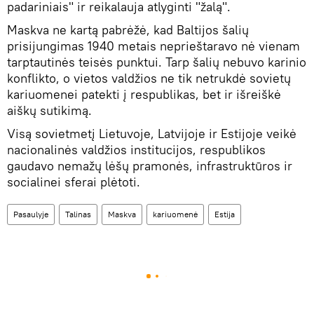
padariniais" ir reikalauja atlyginti "žalą".
Maskva ne kartą pabrėžė, kad Baltijos šalių
prisijungimas 1940 metais neprieštaravo nė vienam
tarptautinės teisės punktui. Tarp šalių nebuvo karinio
konflikto, o vietos valdžios ne tik netrukdė sovietų
kariuomenei patekti į respublikas, bet ir išreiškė
aiškų sutikimą.
Visą sovietmetį Lietuvoje, Latvijoje ir Estijoje veikė
nacionalinės valdžios institucijos, respublikos
gaudavo nemažų lėšų pramonės, infrastruktūros ir
socialinei sferai plėtoti.
Pasaulyje
Talinas
Maskva
kariuomenė
Estija