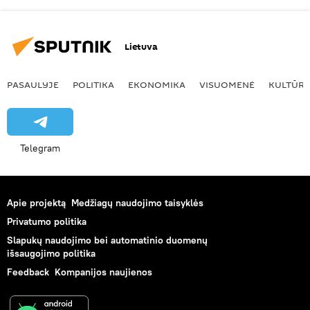
Lietuva
PASAULYJE
POLITIKA
EKONOMIKA
VISUOMENĖ
KULTŪR
Telegram
Apie projektą
Medžiagų naudojimo taisyklės
Privatumo politika
Slapukų naudojimo bei automatinio duomenų
išsaugojimo politika
Feedback
Kompanijos naujienos