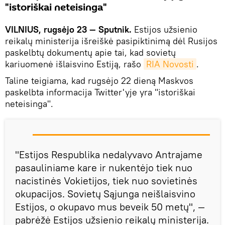
"istoriškai neteisinga"
VILNIUS, rugsėjo 23 — Sputnik.
Estijos užsienio
reikalų ministerija išreiškė pasipiktinimą dėl Rusijos
paskelbtų dokumentų apie tai, kad sovietų
kariuomenė išlaisvino Estiją, rašo
RIA Novosti
.
Taline teigiama, kad rugsėjo 22 dieną Maskvos
paskelbta informacija Twitter'yje yra "istoriškai
neteisinga".
"Estijos Respublika nedalyvavo Antrajame
pasauliniame kare ir nukentėjo tiek nuo
nacistinės Vokietijos, tiek nuo sovietinės
okupacijos. Sovietų Sąjunga neišlaisvino
Estijos, o okupavo mus beveik 50 metų", —
pabrėžė Estijos užsienio reikalų ministerija.