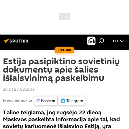
LIT
Lietuva
Estija pasipiktino sovietinių
dokumentų apie šalies
išlaisvinimą paskelbimu
20:01 23.09.2019
Prenumeruokite
Taline teigiama, jog rugsėjo 22 dieną
Maskvos paskelbta informacija apie tai, kad
sovietų kariuomenė išlaisvino Estiją, yra