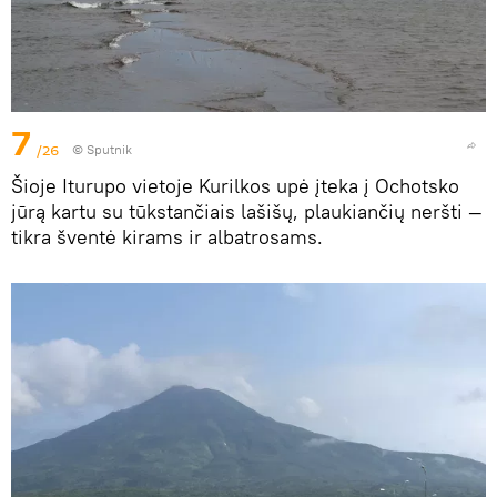
7
/26
© Sputnik
Šioje Iturupo vietoje Kurilkos upė įteka į Ochotsko
jūrą kartu su tūkstančiais lašišų, plaukiančių neršti —
tikra šventė kirams ir albatrosams.