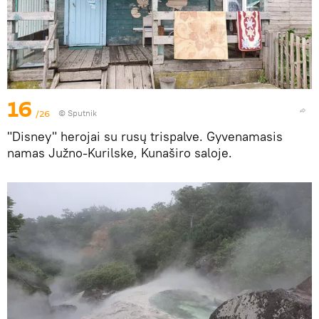
16
/26
© Sputnik
"Disney" herojai su rusų trispalve. Gyvenamasis
namas Južno-Kurilske, Kunaširo saloje.