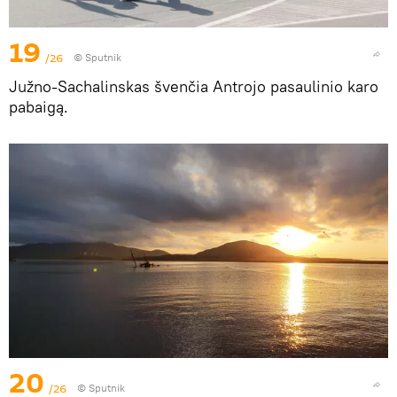
19
/26
© Sputnik
Južno-Sachalinskas švenčia Antrojo pasaulinio karo
pabaigą.
20
/26
© Sputnik