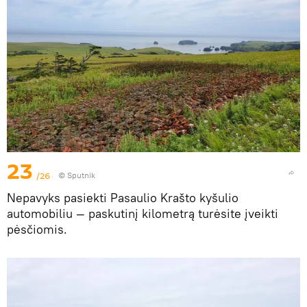
23
/26
© Sputnik
Nepavyks pasiekti Pasaulio Krašto kyšulio
automobiliu — paskutinį kilometrą turėsite įveikti
pėsčiomis.