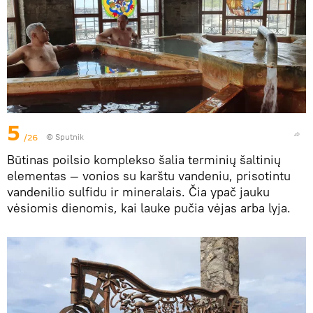
5
/26
© Sputnik
Būtinas poilsio komplekso šalia terminių šaltinių
elementas — vonios su karštu vandeniu, prisotintu
vandenilio sulfidu ir mineralais. Čia ypač jauku
vėsiomis dienomis, kai lauke pučia vėjas arba lyja.