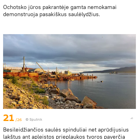
Ochotsko jūros pakrantėje gamta nemokamai
demonstruoja pasakiškus saulėlydžius.
21
/26
© Sputnik
Besileidžiančios saulės spinduliai net aprūdijusius
lakštus ant apleistos prieplaukos tvoros paverčia