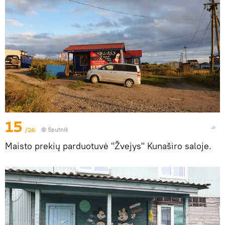
15
/26
© Sputnik
Maisto prekių parduotuvė "Žvejys" Kunaširo saloje.