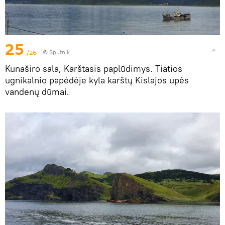
25
/26
© Sputnik
Kunaširo sala, Karštasis paplūdimys. Tiatios
ugnikalnio papėdėje kyla karštų Kislajos upės
vandenų dūmai.