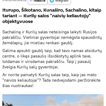
Iturupo, Šikotano, Kunaširo, Sachalino, kitaip
tariant — Kurilų salos "naivių keliautojų"
objektyvuose
Sachaliną ir Kurilų salas neteisinga laikyti Rusijos
pakraščiu. Vietiniai gyventojai nemėgsta spausdintų
žemėlapių, jie mieliau renkasi gaublį.
Galima apsukti gaublį taip, kad tavo namas atsidurtų
centre, o likęs pasaulis išsidėstytų aplink tave,
toldamas ir virsdamas pakraščiu. Taip į pasaulį
žvelgia Kurilų salų gyventojai.
Ar norite pamatyti Kurilų salas taip, kaip jas mato
"naivūs keliautojai"? Tada nedvejodami peržiūrėkite
šias nuotraukas!