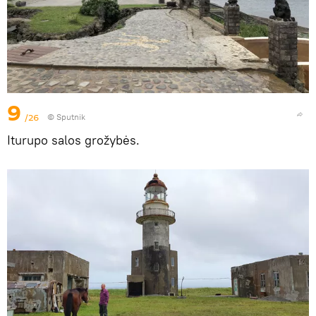
9
/26
© Sputnik
Iturupo salos grožybės.