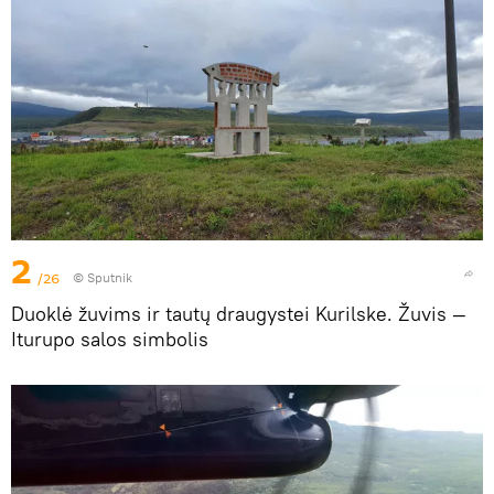
2
/26
© Sputnik
Duoklė žuvims ir tautų draugystei Kurilske. Žuvis —
Iturupo salos simbolis