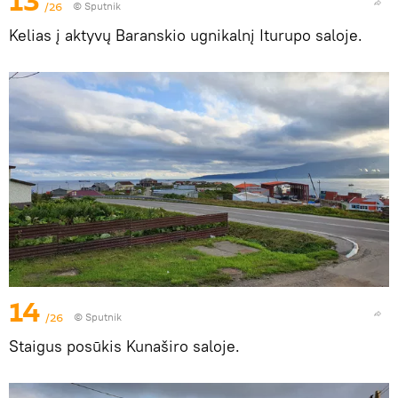
13
/26
© Sputnik
Kelias į aktyvų Baranskio ugnikalnį Iturupo saloje.
14
/26
© Sputnik
Staigus posūkis Kunaširo saloje.