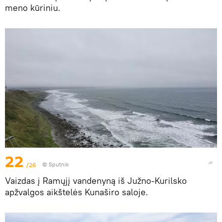
meno kūriniu.
22
/26
© Sputnik
Vaizdas į Ramųjį vandenyną iš Južno-Kurilsko
apžvalgos aikštelės Kunaširo saloje.