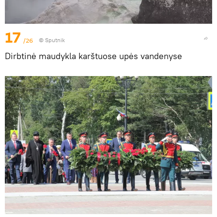
17
/26
© Sputnik
Dirbtinė maudykla karštuose upės vandenyse