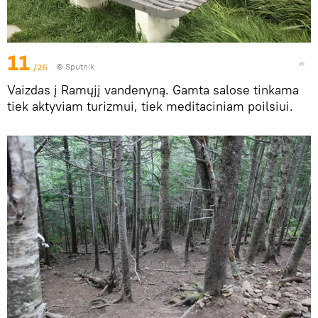
11
/26
© Sputnik
Vaizdas į Ramųjį vandenyną. Gamta salose tinkama
tiek aktyviam turizmui, tiek meditaciniam poilsiui.