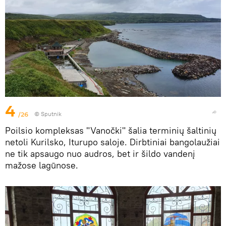
4
/26
© Sputnik
Poilsio kompleksas "Vanočki" šalia terminių šaltinių
netoli Kurilsko, Iturupo saloje. Dirbtiniai bangolaužiai
ne tik apsaugo nuo audros, bet ir šildo vandenį
mažose lagūnose.