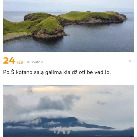
24
/26
© Sputnik
Po Šikotano salą galima klaidžioti be vedlio.