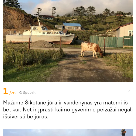
1
/26
© Sputnik
Mažame Šikotane jūra ir vandenynas yra matomi iš
bet kur. Net ir įprasti kaimo gyvenimo peizažai negali
išsiversti be jūros.