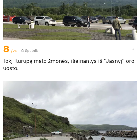
8
/26
© Sputnik
Tokį Iturupą mato žmonės, išeinantys iš "Jasnyj" oro
uosto.