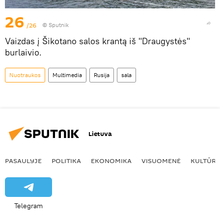
26
/26
© Sputnik
Vaizdas į Šikotano salos krantą iš "Draugystės"
burlaivio.
Nuotraukos
Multimedia
Rusija
sala
Lietuva
PASAULYJE
POLITIKA
EKONOMIKA
VISUOMENĖ
KULTŪR
Telegram