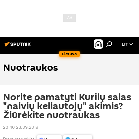
LIT
Lietuva
Nuotraukos
Norite pamatyti Kurilų salas
"naivių keliautojų" akimis?
Žiūrėkite nuotraukas
20:40 23.09.2019
Prenumeruokite