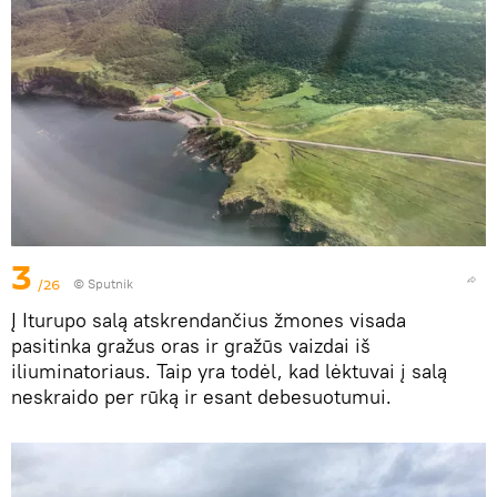
3
/26
© Sputnik
Į Iturupo salą atskrendančius žmones visada
pasitinka gražus oras ir gražūs vaizdai iš
iliuminatoriaus. Taip yra todėl, kad lėktuvai į salą
neskraido per rūką ir esant debesuotumui.