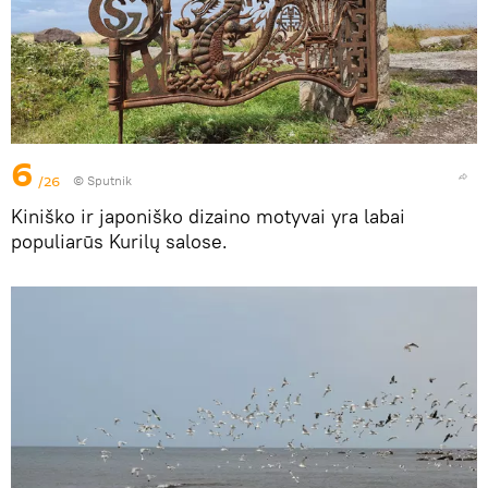
6
/26
© Sputnik
Kiniško ir japoniško dizaino motyvai yra labai
populiarūs Kurilų salose.