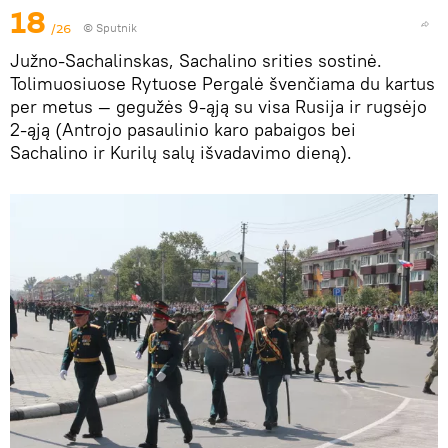
18
/26
© Sputnik
Južno-Sachalinskas, Sachalino srities sostinė.
Tolimuosiuose Rytuose Pergalė švenčiama du kartus
per metus — gegužės 9-ąją su visa Rusija ir rugsėjo
2-ąją (Antrojo pasaulinio karo pabaigos bei
Sachalino ir Kurilų salų išvadavimo dieną).