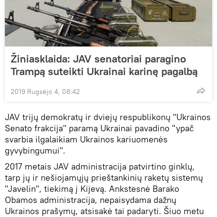
Žiniasklaida: JAV senatoriai paragino
Trampą suteikti Ukrainai karinę pagalbą
2019 Rugsėjo 4, 08:42
JAV trijų demokratų ir dviejų respublikonų "Ukrainos
Senato frakcija" paramą Ukrainai pavadino "ypač
svarbia ilgalaikiam Ukrainos kariuomenės
gyvybingumui".
2017 metais JAV administracija patvirtino ginklų,
tarp jų ir nešiojamųjų prieštankinių raketų sistemų
"Javelin", tiekimą į Kijevą. Ankstesnė Barako
Obamos administracija, nepaisydama dažnų
Ukrainos prašymų, atsisakė tai padaryti. Šiuo metu