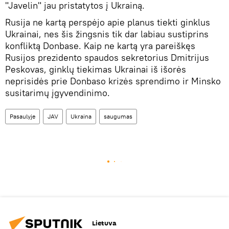
"Javelin" jau pristatytos į Ukrainą.
Rusija ne kartą perspėjo apie planus tiekti ginklus
Ukrainai, nes šis žingsnis tik dar labiau sustiprins
konfliktą Donbase. Kaip ne kartą yra pareiškęs
Rusijos prezidento spaudos sekretorius Dmitrijus
Peskovas, ginklų tiekimas Ukrainai iš išorės
neprisidės prie Donbaso krizės sprendimo ir Minsko
susitarimų įgyvendinimo.
Pasaulyje
JAV
Ukraina
saugumas
Lietuva