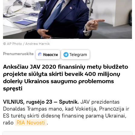
© AP Photo / Andrew Harnik
Prenumeruokite
Anksčiau JAV 2020 finansinių metų biudžeto
projekte siūlyta skirti beveik 400 milijonų
dolerių Ukrainos saugumo problemoms
spręsti
VILNIUS, rugsėjo 23 — Sputnik.
JAV prezidentas
Donaldas Trampas mano, kad Vokietija, Prancūzija ir
ES turėtų skirti didesnę finansinę paramą Ukrainai,
rašo
RIA Novosti
.