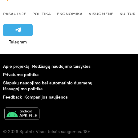
PASAULYJE
POLITIKA
EKONOMIKA
VISUOMENĖ
KULTŪR
Telegram
Apie projektą
Medžiagų naudojimo taisyklės
Privatumo politika
Slapukų naudojimo bei automatinio duomenų
išsaugojimo politika
Feedback
Kompanijos naujienos
© 2026 Sputnik Visos teisės saugomos. 18+