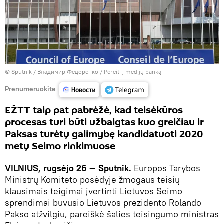
© Sputnik / Владимир Федоренко
/
Pereiti į medijų banką
Prenumeruokite
EŽTT taip pat pabrėžė, kad teisėkūros
procesas turi būti užbaigtas kuo greičiau ir
Paksas turėtų galimybę kandidatuoti 2020
metų Seimo rinkimuose
VILNIUS, rugsėjo 26 — Sputnik.
Europos Tarybos
Ministrų Komiteto posėdyje žmogaus teisių
klausimais teigimai įvertinti Lietuvos Seimo
sprendimai buvusio Lietuvos prezidento Rolando
Pakso atžvilgiu, pareiškė šalies teisingumo ministras