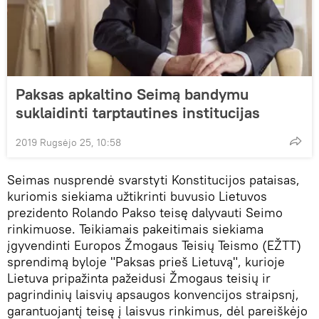
Paksas apkaltino Seimą bandymu
suklaidinti tarptautines institucijas
2019 Rugsėjo 25, 10:58
Seimas nusprendė svarstyti Konstitucijos pataisas,
kuriomis siekiama užtikrinti buvusio Lietuvos
prezidento Rolando Pakso teisę dalyvauti Seimo
rinkimuose. Teikiamais pakeitimais siekiama
įgyvendinti Europos Žmogaus Teisių Teismo (EŽTT)
sprendimą byloje "Paksas prieš Lietuvą", kurioje
Lietuva pripažinta pažeidusi Žmogaus teisių ir
pagrindinių laisvių apsaugos konvencijos straipsnį,
garantuojantį teisę į laisvus rinkimus, dėl pareiškėjo