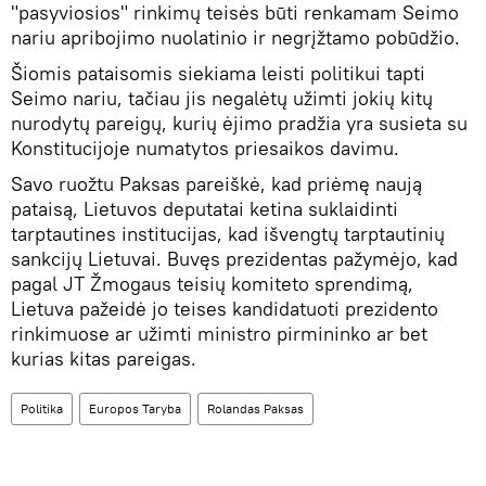
"pasyviosios" rinkimų teisės būti renkamam Seimo
nariu apribojimo nuolatinio ir negrįžtamo pobūdžio.
Šiomis pataisomis siekiama leisti politikui tapti
Seimo nariu, tačiau jis negalėtų užimti jokių kitų
nurodytų pareigų, kurių ėjimo pradžia yra susieta su
Konstitucijoje numatytos priesaikos davimu.
Savo ruožtu Paksas pareiškė, kad priėmę naują
pataisą, Lietuvos deputatai ketina suklaidinti
tarptautines institucijas, kad išvengtų tarptautinių
sankcijų Lietuvai. Buvęs prezidentas pažymėjo, kad
pagal JT Žmogaus teisių komiteto sprendimą,
Lietuva pažeidė jo teises kandidatuoti prezidento
rinkimuose ar užimti ministro pirmininko ar bet
kurias kitas pareigas.
Politika
Europos Taryba
Rolandas Paksas