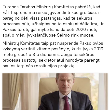
Europos Tarybos Ministrų Komitetas pabrėžė, kad
EŽTT sprendimą reikia įgyvendinti kuo greičiau, ir
paragino dėti visas pastangas, kad teisėkūros
procesas būtų užbaigtas be tolesnių atidėliojimų, ir
Paksas turėtų galimybę kandidatuoti 2020 metų
spalio mėn. įvyksiančiuose Seimo rinkimuose.
Ministrų Komitetas taip pat nusprendė Pakso bylos
vykdymą vertinti kitame posėdyje, kuris įvyks 2019
metų gruodžio 3-5 dienomis. Jeigu teisėkūros
procesas sustotų, sekretoriatui nurodyta parengti
naujos tarpinės rezoliucijos projektą.