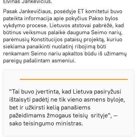
Elvinas Jankevičius.
Pasak Jankevičiaus, posėdyje ET komitetui buvo
pateikta informacija apie pokyčius Pakso bylos
vykdymo procese. Lietuvos atstovai pabrėžė, kad
būtinus veiksmus palaikė dauguma Seimo narių,
parėmusių Konstitucijos pataisų projektą, kuriuo
siekiama panaikinti nuolatinį ribojimą būti
renkamam Seimo nariu apkaltos būdu iš užimamų
pareigų pašalintam asmeniui.
"Tai buvo įvertinta, kad Lietuva pasiryžusi
ištaisyti padėtį ne tik vieno asmens byloje,
bet ir užkirsti kelią panašiems
pažeidimams žmogaus teisių srityje", —
sako teisingumo ministras.