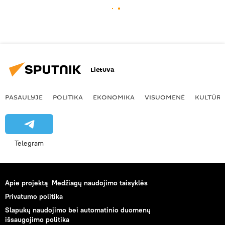
Lietuva
PASAULYJE
POLITIKA
EKONOMIKA
VISUOMENĖ
KULTŪR
Telegram
Apie projektą
Medžiagų naudojimo taisyklės
Privatumo politika
Slapukų naudojimo bei automatinio duomenų
išsaugojimo politika