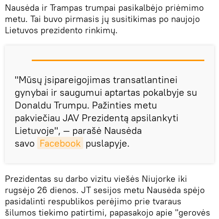
Nausėda ir Trampas trumpai pasikalbėjo priėmimo
metu. Tai buvo pirmasis jų susitikimas po naujojo
Lietuvos prezidento rinkimų.
"Mūsų įsipareigojimas transatlantinei
gynybai ir saugumui aptartas pokalbyje su
Donaldu Trumpu. Pažinties metu
pakviečiau JAV Prezidentą apsilankyti
Lietuvoje", — parašė Nausėda
savo
Facebook
puslapyje.
Prezidentas su darbo vizitu viešės Niujorke iki
rugsėjo 26 dienos. JT sesijos metu Nausėda spėjo
pasidalinti respublikos perėjimo prie tvaraus
šilumos tiekimo patirtimi, papasakojo apie "gerovės