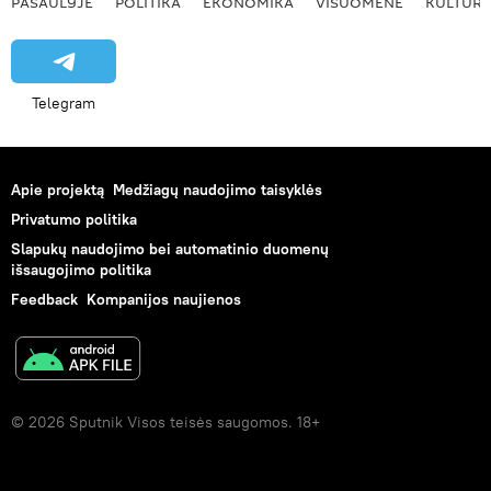
PASAULYJE
POLITIKA
EKONOMIKA
VISUOMENĖ
KULTŪR
Telegram
Apie projektą
Medžiagų naudojimo taisyklės
Privatumo politika
Slapukų naudojimo bei automatinio duomenų
išsaugojimo politika
Feedback
Kompanijos naujienos
© 2026 Sputnik Visos teisės saugomos. 18+