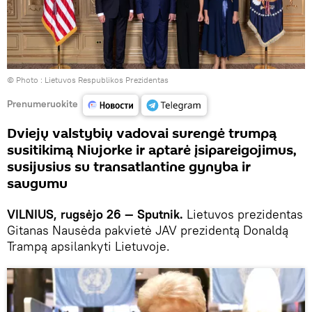
© Photo :
Lietuvos Respublikos Prezidentas
Prenumeruokite
Dviejų valstybių vadovai surengė trumpą
susitikimą Niujorke ir aptarė įsipareigojimus,
susijusius su transatlantine gynyba ir
saugumu
VILNIUS, rugsėjo 26 — Sputnik.
Lietuvos prezidentas
Gitanas Nausėda pakvietė JAV prezidentą Donaldą
Trampą apsilankyti Lietuvoje.