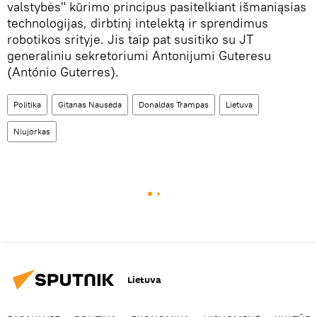
valstybės" kūrimo principus pasitelkiant išmaniąsias
technologijas, dirbtinį intelektą ir sprendimus
robotikos srityje. Jis taip pat susitiko su JT
generaliniu sekretoriumi Antonijumi Guteresu
(António Guterres).
Politika
Gitanas Nausėda
Donaldas Trampas
Lietuva
Niujorkas
Lietuva