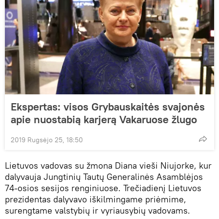
Ekspertas: visos Grybauskaitės svajonės
apie nuostabią karjerą Vakaruose žlugo
2019 Rugsėjo 25, 18:50
Lietuvos vadovas su žmona Diana vieši Niujorke, kur
dalyvauja Jungtinių Tautų Generalinės Asamblėjos
74-osios sesijos renginiuose. Trečiadienį Lietuvos
prezidentas dalyvavo iškilmingame priėmime,
surengtame valstybių ir vyriausybių vadovams.