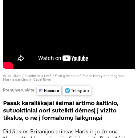
©
YouTube / Multimedia LIVE
/ First glimpse of Prince Harry and Meghan
Markle dancing in Cape Town
Prenumeruokite
Pasak karališkajai šeimai artimo šaltinio,
sutuoktiniai nori sutelkti dėmesį į vizito
tikslus, o ne į formalumų laikymąsi
Didžiosios Britanijos princas Haris ir jo žmona