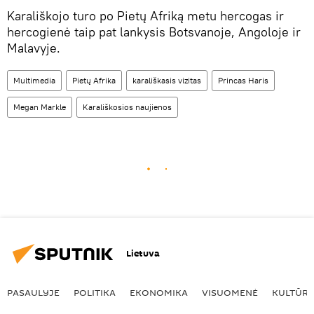
Karališkojo turo po Pietų Afriką metu hercogas ir
hercogienė taip pat lankysis Botsvanoje, Angoloje ir
Malavyje.
Multimedia
Pietų Afrika
karališkasis vizitas
Princas Haris
Megan Markle
Karališkosios naujienos
Lietuva
PASAULYJE
POLITIKA
EKONOMIKA
VISUOMENĖ
KULTŪR