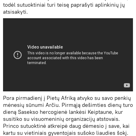
todėl sutuoktiniai turi teisę paprašyti aplinkinių jų
atsisakyti.
Pora pirmadienį į Pietų Afriką atvyko su savo penkių
mėnesių sūnumi Arčiu. Pirmąją dešimties dienų turo
dieną Sasekso hercogienė lankėsi Keiptaune, kur
susitiko su visuomeninių organizacijų atstovais.
Princo sutuoktinė atkreipė daug dėmesio į save, kai
kartu su vietiniais gyventojais sušoko liaudies šokį.