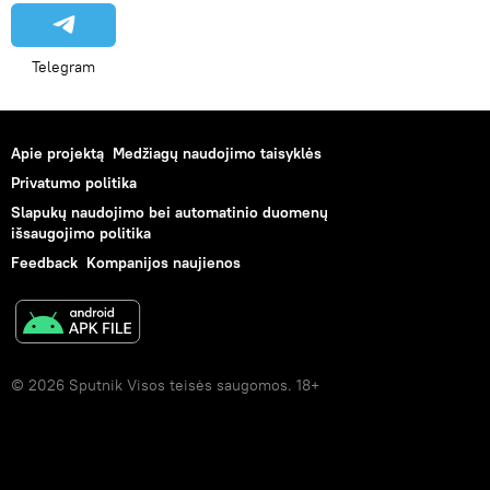
Telegram
Apie projektą
Medžiagų naudojimo taisyklės
Privatumo politika
Slapukų naudojimo bei automatinio duomenų
išsaugojimo politika
Feedback
Kompanijos naujienos
© 2026 Sputnik Visos teisės saugomos. 18+