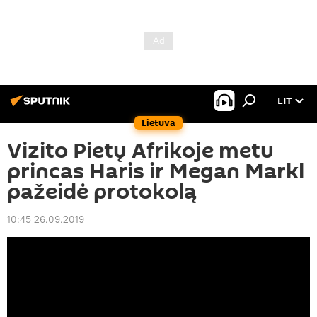
LIT
Lietuva
Vizito Pietų Afrikoje metu
princas Haris ir Megan Markl
pažeidė protokolą
10:45 26.09.2019