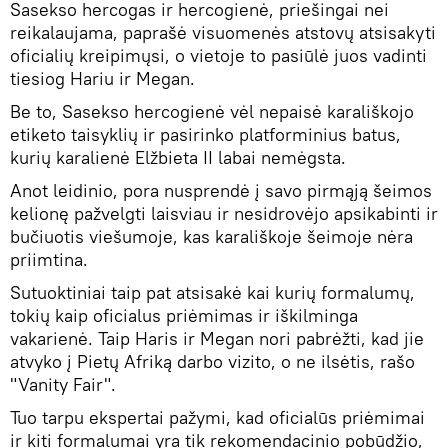
Sasekso hercogas ir hercogienė, priešingai nei
reikalaujama, paprašė visuomenės atstovų atsisakyti
oficialių kreipimųsi, o vietoje to pasiūlė juos vadinti
tiesiog Hariu ir Megan.
Be to, Sasekso hercogienė vėl nepaisė karališkojo
etiketo taisyklių ir pasirinko platforminius batus,
kurių karalienė Elžbieta II labai nemėgsta.
Anot leidinio, pora nusprendė į savo pirmąją šeimos
kelionę pažvelgti laisviau ir nesidrovėjo apsikabinti ir
bučiuotis viešumoje, kas karališkoje šeimoje nėra
priimtina.
Sutuoktiniai taip pat atsisakė kai kurių formalumų,
tokių kaip oficialus priėmimas ir iškilminga
vakarienė. Taip Haris ir Megan nori pabrėžti, kad jie
atvyko į Pietų Afriką darbo vizito, o ne ilsėtis, rašo
"Vanity Fair".
Tuo tarpu ekspertai pažymi, kad oficialūs priėmimai
ir kiti formalumai yra tik rekomendacinio pobūdžio,