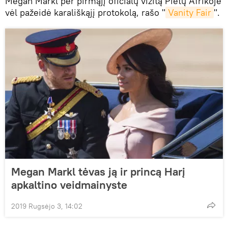
Megan Markl per pirmąjį oficialų vizitą Pietų Afrikoje
vėl pažeidė karališkąjį protokolą, rašo "
Vanity Fair
".
Megan Markl tėvas ją ir princą Harį
apkaltino veidmainyste
2019 Rugsėjo 3, 14:02