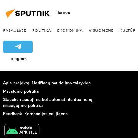
Lietuva
PASAULYJE
POLITIKA
EKONOMIKA
VISUOMENĖ
KULTŪR
Telegram
Apie projektą
Medžiagų naudojimo taisyklės
Privatumo politika
Slapukų naudojimo bei automatinio duomenų
išsaugojimo politika
Feedback
Kompanijos naujienos