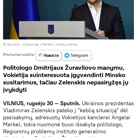
© Sputnik / Стрингер
/
Pereiti į medijų banką
Prenumeruokite
Politologo Dmitrijaus Žuravliovo manymu,
Vokietija suinteresuota įgyvendinti Minsko
susitarimus, tačiau Zelenskis nepasiryžęs jų
įvykdyti
VILNIUS, rugsėjo 30 — Sputnik.
Ukrainos prezidentas
Vladimiras Zelenskis pateko į "keblią situaciją" dėl
pasisakymų, adresuotų Vokietijos kanclerei Angelai
Merkel, tokia nuomonė buvo išsakyta politologo,
Regioninių problemų instituto generalinio