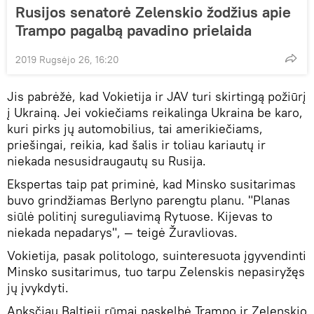
Rusijos senatorė Zelenskio žodžius apie
Trampo pagalbą pavadino prielaida
2019 Rugsėjo 26, 16:20
Jis pabrėžė, kad Vokietija ir JAV turi skirtingą požiūrį
į Ukrainą. Jei vokiečiams reikalinga Ukraina be karo,
kuri pirks jų automobilius, tai amerikiečiams,
priešingai, reikia, kad šalis ir toliau kariautų ir
niekada nesusidraugautų su Rusija.
Ekspertas taip pat priminė, kad Minsko susitarimas
buvo grindžiamas Berlyno parengtu planu. "Planas
siūlė politinį sureguliavimą Rytuose. Kijevas to
niekada nepadarys", — teigė Žuravliovas.
Vokietija, pasak politologo, suinteresuota įgyvendinti
Minsko susitarimus, tuo tarpu Zelenskis nepasiryžęs
jų įvykdyti.
Anksčiau Baltieji rūmai paskelbė Trampo ir Zelenskio