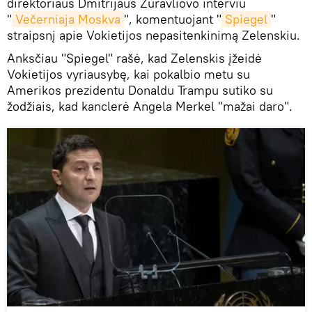
direktoriaus Dmitrijaus Žuravliovo interviu
"
Večerniaja Moskva
", komentuojant "
Spiegel
"
straipsnį apie Vokietijos nepasitenkinimą Zelenskiu.
Anksčiau "Spiegel" rašė, kad Zelenskis įžeidė
Vokietijos vyriausybę, kai pokalbio metu su
Amerikos prezidentu Donaldu Trampu sutiko su
žodžiais, kad kanclerė Angela Merkel "mažai daro".