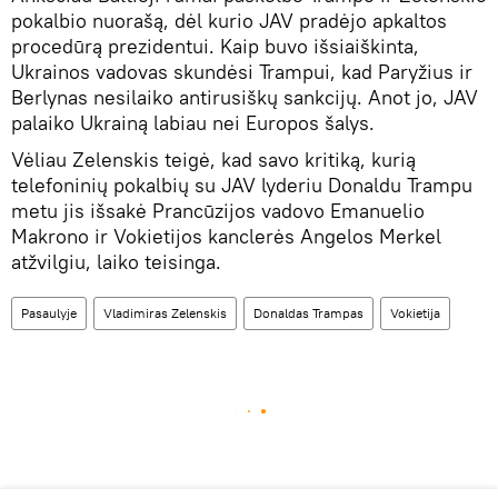
pokalbio nuorašą, dėl kurio JAV pradėjo apkaltos
procedūrą prezidentui. Kaip buvo išsiaiškinta,
Ukrainos vadovas skundėsi Trampui, kad Paryžius ir
Berlynas nesilaiko antirusiškų sankcijų. Anot jo, JAV
palaiko Ukrainą labiau nei Europos šalys.
Vėliau Zelenskis teigė, kad savo kritiką, kurią
telefoninių pokalbių su JAV lyderiu Donaldu Trampu
metu jis išsakė Prancūzijos vadovo Emanuelio
Makrono ir Vokietijos kanclerės Angelos Merkel
atžvilgiu, laiko teisinga.
Pasaulyje
Vladimiras Zelenskis
Donaldas Trampas
Vokietija