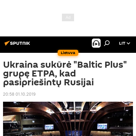
LIT
Lietuva
Ukraina sukūrė "Baltic Plus"
grupę ETPA, kad
pasipriešintų Rusijai
20:58 01.10.2019