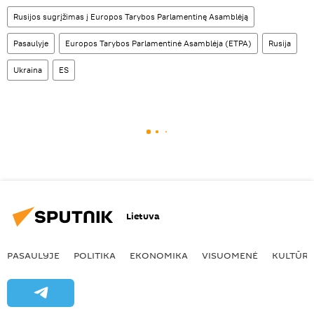
Rusijos sugrįžimas į Europos Tarybos Parlamentinę Asamblėją
Pasaulyje
Europos Tarybos Parlamentinė Asamblėja (ETPA)
Rusija
Ukraina
ES
Lietuva
PASAULYJE
POLITIKA
EKONOMIKA
VISUOMENĖ
KULTŪR