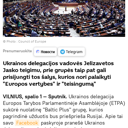
© Photo :
Council of Europe
Prenumeruokite
Ukrainos delegacijos vadovės Jelizavetos
Jasko teigimu, prie grupės taip pat gali
prisijungti tos šalys, kurios nori palaikyti
"Europos vertybes" ir "teisingumą"
VILNIUS, spalio 1 — Sputnik.
Ukrainos delegacija
Europos Tarybos Parlamentinėje Asamblėjoje (ETPA)
sukūrė nuolatinę "Baltic Plus" grupę, kurios
pagrindinė užduotis bus priešprieša Rusijai. Apie tai
savo
Facebook
paskyroje pranešė Ukrainos