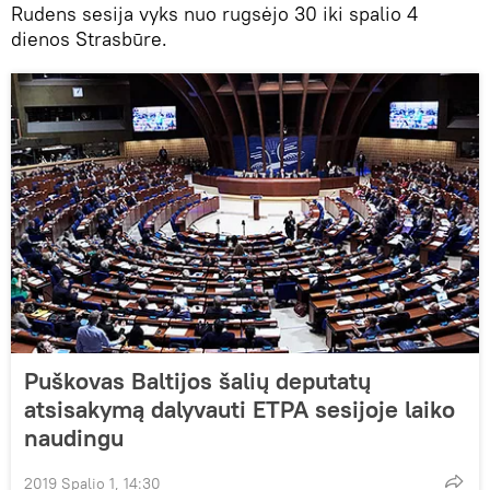
Rudens sesija vyks nuo rugsėjo 30 iki spalio 4
dienos Strasbūre.
Puškovas Baltijos šalių deputatų
atsisakymą dalyvauti ETPA sesijoje laiko
naudingu
2019 Spalio 1, 14:30