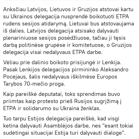
Anksčiau Latvijos, Lietuvos ir Gruzijos atstovai kartu
su Ukrainos delegacija nusprendė boikotuoti ETPA
rudens sesijos atidarymą. Lietuvai bus atstovaujama
iš dalies. Latvijos delegacija atsisako dalyvauti
plenariniuose sesijos posėdžiuose, tačiau ji tęsis
darbą politinėse grupėse ir komitetuose, o Gruzijos
delegacija visai nedalyvaus ETPA darbe.
Vėliau prie dalinio boikoto prisijungė ir Lenkija.
Pasak Lenkijos delegacijos pirmininko Aleksandro
Pocejaus, šalis nedalyvaus iškilmėse Europos
Tarybos 70-mečio proga.
Kaip pareiškė deputatai, toks sprendimas buvo
priimtas kaip protesto prieš Rusijos sugrįžimą į
ETPA ir solidarumo su Ukraina ženklas.
Tuo tarpu Estijos delegacija pareiškė, kad visgi
ketina dalyvauti Asamblėjos darbe, nes "esant tokiai
sudėtingai situacijai Estija turi dalyvauti dialoge".