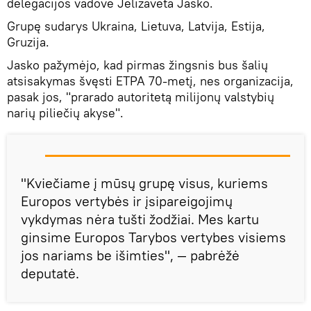
delegacijos vadovė Jelizaveta Jasko.
Grupę sudarys Ukraina, Lietuva, Latvija, Estija,
Gruzija.
Jasko pažymėjo, kad pirmas žingsnis bus šalių
atsisakymas švęsti ETPA 70-metį, nes organizacija,
pasak jos, "prarado autoritetą milijonų valstybių
narių piliečių akyse".
"Kviečiame į mūsų grupę visus, kuriems
Europos vertybės ir įsipareigojimų
vykdymas nėra tušti žodžiai. Mes kartu
ginsime Europos Tarybos vertybes visiems
jos nariams be išimties", — pabrėžė
deputatė.