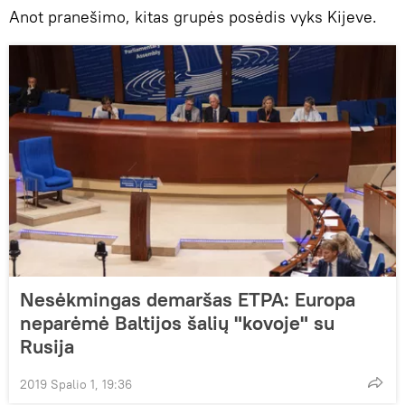
Anot pranešimo, kitas grupės posėdis vyks Kijeve.
Nesėkmingas demaršas ETPA: Europa
neparėmė Baltijos šalių "kovoje" su
Rusija
2019 Spalio 1, 19:36