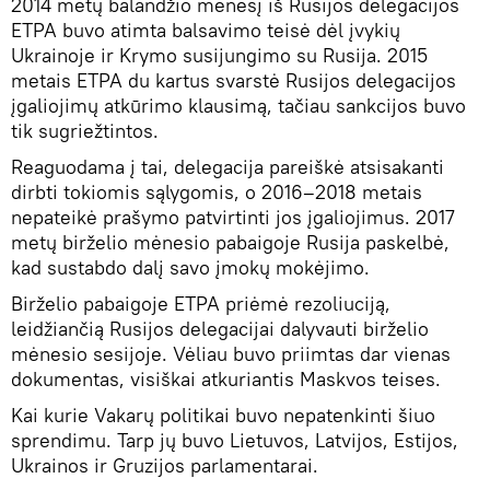
2014 metų balandžio mėnesį iš Rusijos delegacijos
ETPA buvo atimta balsavimo teisė dėl įvykių
Ukrainoje ir Krymo susijungimo su Rusija. 2015
metais ETPA du kartus svarstė Rusijos delegacijos
įgaliojimų atkūrimo klausimą, tačiau sankcijos buvo
tik sugriežtintos.
Reaguodama į tai, delegacija pareiškė atsisakanti
dirbti tokiomis sąlygomis, o 2016–2018 metais
nepateikė prašymo patvirtinti jos įgaliojimus. 2017
metų birželio mėnesio pabaigoje Rusija paskelbė,
kad sustabdo dalį savo įmokų mokėjimo.
Birželio pabaigoje ETPA priėmė rezoliuciją,
leidžiančią Rusijos delegacijai dalyvauti birželio
mėnesio sesijoje. Vėliau buvo priimtas dar vienas
dokumentas, visiškai atkuriantis Maskvos teises.
Kai kurie Vakarų politikai buvo nepatenkinti šiuo
sprendimu. Tarp jų buvo Lietuvos, Latvijos, Estijos,
Ukrainos ir Gruzijos parlamentarai.