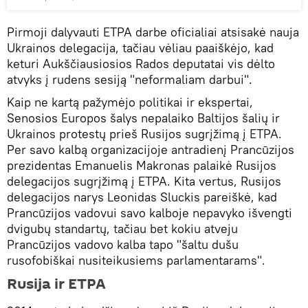
Pirmoji dalyvauti ETPA darbe oficialiai atsisakė nauja
Ukrainos delegacija, tačiau vėliau paaiškėjo, kad
keturi Aukščiausiosios Rados deputatai vis dėlto
atvyks į rudens sesiją "neformaliam darbui".
Kaip ne kartą pažymėjo politikai ir ekspertai,
Senosios Europos šalys nepalaiko Baltijos šalių ir
Ukrainos protestų prieš Rusijos sugrįžimą į ETPA.
Per savo kalbą organizacijoje antradienį Prancūzijos
prezidentas Emanuelis Makronas palaikė Rusijos
delegacijos sugrįžimą į ETPA. Kita vertus, Rusijos
delegacijos narys Leonidas Sluckis pareiškė, kad
Prancūzijos vadovui savo kalboje nepavyko išvengti
dvigubų standartų, tačiau bet kokiu atveju
Prancūzijos vadovo kalba tapo "šaltu dušu
rusofobiškai nusiteikusiems parlamentarams".
Rusija ir ETPA