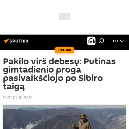
LIT
Lietuva
Pakilo virš debesų: Putinas
gimtadienio proga
pasivaikščiojo po Sibiro
taigą
10:21 07.10.2019