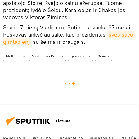
apsistojo Sibire, žvejojo kalnų ežeruose. Tuomet
prezidentą lydėjo Šoigu, Kara-oolas ir Chakasijos
vadovas Viktoras Ziminas.
Spalio 7 dieną Vladimirui Putinui sukanka 67 metai.
Peskovas anksčiau sakė, kad prezidentas
švęs savo 
gimtadienį
su šeima ir draugais.
Multimedia
Vladimiras Putinas
gimtadienis
Sibiras
Lietuva
PASAULYJE
POLITIKA
EKONOMIKA
VISUOMENĖ
KULTŪR