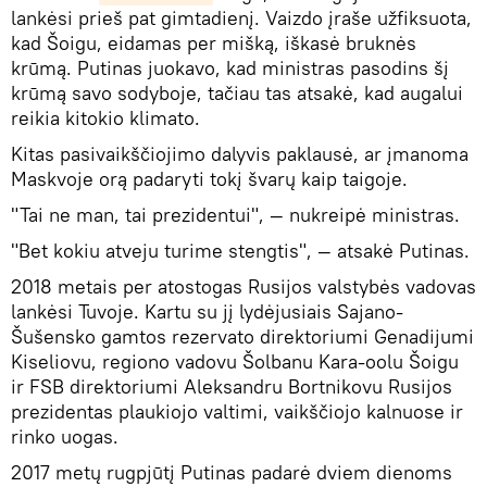
lankėsi prieš pat gimtadienį. Vaizdo įraše užfiksuota,
kad Šoigu, eidamas per mišką, iškasė bruknės
krūmą. Putinas juokavo, kad ministras pasodins šį
krūmą savo sodyboje, tačiau tas atsakė, kad augalui
reikia kitokio klimato.
Kitas pasivaikščiojimo dalyvis paklausė, ar įmanoma
Maskvoje orą padaryti tokį švarų kaip taigoje.
"Tai ne man, tai prezidentui", — nukreipė ministras.
"Bet kokiu atveju turime stengtis", — atsakė Putinas.
2018 metais per atostogas Rusijos valstybės vadovas
lankėsi Tuvoje. Kartu su jį lydėjusiais Sajano-
Šušensko gamtos rezervato direktoriumi Genadijumi
Kiseliovu, regiono vadovu Šolbanu Kara-oolu Šoigu
ir FSB direktoriumi Aleksandru Bortnikovu Rusijos
prezidentas plaukiojo valtimi, vaikščiojo kalnuose ir
rinko uogas.
2017 metų rugpjūtį Putinas padarė dviem dienoms