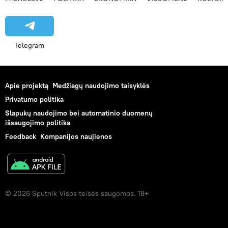
Telegram
Apie projektą
Medžiagų naudojimo taisyklės
Privatumo politika
Slapukų naudojimo bei automatinio duomenų
išsaugojimo politika
Feedback
Kompanijos naujienos
© 2026 Sputnik Visos teisės saugomos. 18+