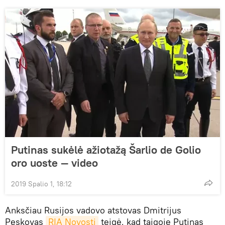
Putinas sukėlė ažiotažą Šarlio de Golio
oro uoste — video
2019 Spalio 1, 18:12
Anksčiau Rusijos vadovo atstovas Dmitrijus
Peskovas
RIA Novosti
teigė, kad taigoje Putinas