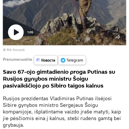
1:05
Paleisti
© RIA Novosti
vaizdo
įrašą
Prenumeruokite
Savo 67-ojo gimtadienio proga Putinas su
Rusijos gynybos ministru Šoigu
pasivaikščiojo po Sibiro taigos kalnus
Rusijos prezidentas Vladimiras Putinas ilsėjosi
Sibire gynybos ministro Sergejaus Šoigu
kompanijoje, išplatintame vaizdo įraše matyti, kaip
jie pėsčiomis eina į kalnus, stebi rudens gamtą bei
grybauja.