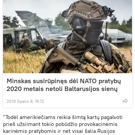
Minskas susirūpinęs dėl NATO pratybų
2020 metais netoli Baltarusijos sienų
2019 Spalio 8, 16:12
"Todėl amerikiečiams reikia šimtą kartų pagalvoti
prieš užsiimant tokio pobūdžio provokacinėmis
karinėmis pratybomis ir net visai šalia Rusijos