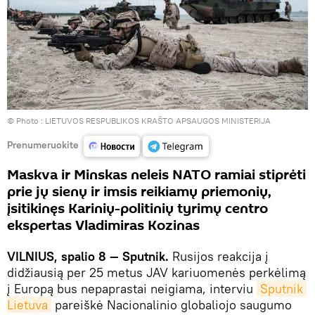
© Photo :
LIETUVOS RESPUBLIKOS KRAŠTO APSAUGOS MINISTERIJA
Prenumeruokite
Maskva ir Minskas neleis NATO ramiai stiprėti
prie jų sienų ir imsis reikiamų priemonių,
įsitikinęs Karinių-politinių tyrimų centro
ekspertas Vladimiras Kozinas
VILNIUS, spalio 8 — Sputnik.
Rusijos reakcija į
didžiausią per 25 metus JAV kariuomenės perkėlimą
į Europą bus nepaprastai neigiama, interviu
Sputnik 
Lietuva
pareiškė Nacionalinio globaliojo saugumo