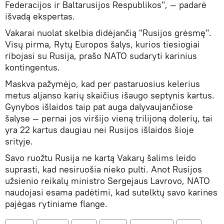
Federacijos ir Baltarusijos Respublikos", — padarė
išvadą ekspertas.
Vakarai nuolat skelbia didėjančią "Rusijos grėsmę".
Visų pirma, Rytų Europos šalys, kurios tiesiogiai
ribojasi su Rusija, prašo NATO sudaryti karinius
kontingentus.
Maskva pažymėjo, kad per pastaruosius kelerius
metus aljanso karių skaičius išaugo septynis kartus.
Gynybos išlaidos taip pat auga dalyvaujančiose
šalyse — pernai jos viršijo vieną trilijoną dolerių, tai
yra 22 kartus daugiau nei Rusijos išlaidos šioje
srityje.
Savo ruožtu Rusija ne kartą Vakarų šalims leido
suprasti, kad nesiruošia nieko pulti. Anot Rusijos
užsienio reikalų ministro Sergejaus Lavrovo, NATO
naudojasi esama padėtimi, kad sutelktų savo karines
pajėgas rytiniame flange.