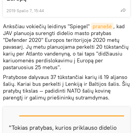
2019 Spalio 7, 15:44
Anksčiau vokiečių leidinys "Spiegel"
pranešė
, kad
JAV planuoja surengti didelio masto pratybas
"Defender 2020" Europos teritorijoje 2020 metų
pavasarį. Jų metu planuojama perkelti 20 tūkstančių
karių per Atlanto vandenyną, o tai taps "didžiausiu
kariuomenės perdislokavimu į Europą per
pastaruosius 25 metus".
Pratybose dalyvaus 37 tūkstančiai karių iš 19 aljanso
šalių. Kariai bus perkelti į Lenkiją ir Baltijos šalis. Šių
pratybų tikslas — padidinti NATO šalių kovinę
parengtį ir galimų priešininkų sutramdymas.
"Tokias pratybas, kurios priklauso didelio