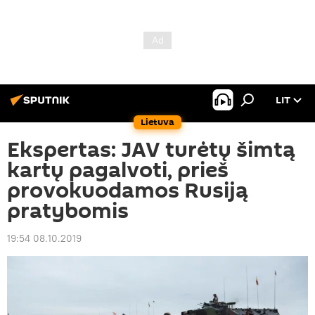
LIT
Lietuva
Ekspertas: JAV turėtų šimtą
kartų pagalvoti, prieš
provokuodamos Rusiją
pratybomis
19:54 08.10.2019