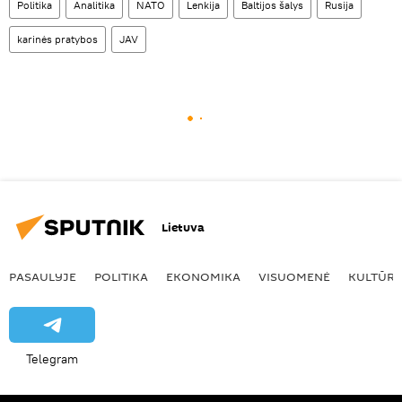
Politika
Analitika
NATO
Lenkija
Baltijos šalys
Rusija
karinės pratybos
JAV
Lietuva
PASAULYJE
POLITIKA
EKONOMIKA
VISUOMENĖ
KULTŪR
Telegram