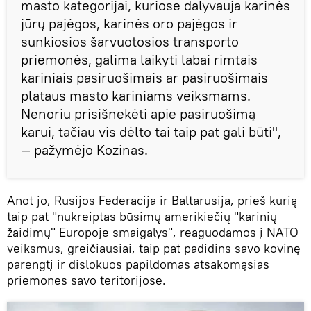
masto kategorijai, kuriose dalyvauja karinės
jūrų pajėgos, karinės oro pajėgos ir
sunkiosios šarvuotosios transporto
priemonės, galima laikyti labai rimtais
kariniais pasiruošimais ar pasiruošimais
plataus masto kariniams veiksmams.
Nenoriu prisišnekėti apie pasiruošimą
karui, tačiau vis dėlto tai taip pat gali būti",
— pažymėjo Kozinas.
Anot jo, Rusijos Federacija ir Baltarusija, prieš kurią
taip pat "nukreiptas būsimų amerikiečių "karinių
žaidimų" Europoje smaigalys", reaguodamos į NATO
veiksmus, greičiausiai, taip pat padidins savo kovinę
parengtį ir dislokuos papildomas atsakomąsias
priemones savo teritorijose.