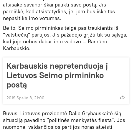
atsisakė savanoriškai palikti savo postą. Jis
pareiškė, kad atsistatydins, jei jam bus iškeltas
nepasitikėjimo votumas.
Be to, Seimo pirmininkas teigė pasitraukiantis iš
"valstiečių" partijos. Jis pažadėjo grįžti tik su sąlyga,
kad joje nebus dabartinio vadovo — Ramūno
Karbauskio.
Karbauskis nepretenduoja į
Lietuvos Seimo pirmininko
postą
2019 Spalio 8, 21:00
Buvusi Lietuvos prezidentė Dalia Grybauskaitė šią
situaciją pavadino "politinės menkystės fiesta". Jos
nuomone, valdančiosios partijos noras atleisti