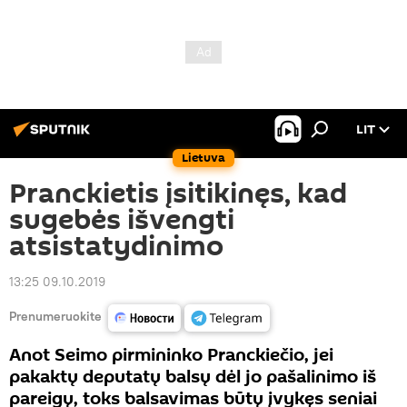
LIT
Lietuva
Pranckietis įsitikinęs, kad
sugebės išvengti
atsistatydinimo
13:25 09.10.2019
Prenumeruokite
Anot Seimo pirmininko Pranckiečio, jei
pakaktų deputatų balsų dėl jo pašalinimo iš
pareigų, toks balsavimas būtų įvykęs seniai