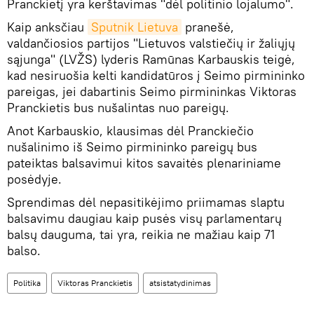
Pranckietį yra kerštavimas "dėl politinio lojalumo".
Kaip anksčiau
Sputnik Lietuva
pranešė,
valdančiosios partijos "Lietuvos valstiečių ir žaliųjų
sąjunga" (LVŽS) lyderis Ramūnas Karbauskis teigė,
kad nesiruošia kelti kandidatūros į Seimo pirmininko
pareigas, jei dabartinis Seimo pirmininkas Viktoras
Pranckietis bus nušalintas nuo pareigų.
Anot Karbauskio, klausimas dėl Pranckiečio
nušalinimo iš Seimo pirmininko pareigų bus
pateiktas balsavimui kitos savaitės plenariniame
posėdyje.
Sprendimas dėl nepasitikėjimo priimamas slaptu
balsavimu daugiau kaip pusės visų parlamentarų
balsų dauguma, tai yra, reikia ne mažiau kaip 71
balso.
Politika
Viktoras Pranckietis
atsistatydinimas