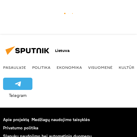
Lietuva
PASAULYJE
POLITIKA
EKONOMIKA
VISUOMENĖ
KULTŪR
Telegram
Apie projektą
Medžiagų naudojimo taisyklės
Privatumo politika
Slapukų naudojimo bei automatinio duomenų