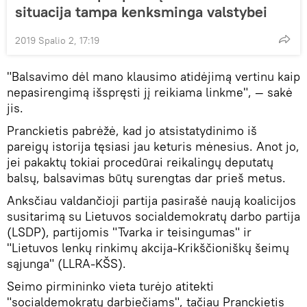
situacija tampa kenksminga valstybei
2019 Spalio 2, 17:19
"Balsavimo dėl mano klausimo atidėjimą vertinu kaip
nepasirengimą išspręsti jį reikiama linkme", — sakė
jis.
Pranckietis pabrėžė, kad jo atsistatydinimo iš
pareigų istorija tęsiasi jau keturis mėnesius. Anot jo,
jei pakaktų tokiai procedūrai reikalingų deputatų
balsų, balsavimas būtų surengtas dar prieš metus.
Anksčiau valdančioji partija pasirašė naują koalicijos
susitarimą su Lietuvos socialdemokratų darbo partija
(LSDP), partijomis "Tvarka ir teisingumas" ir
"Lietuvos lenkų rinkimų akcija-Krikščioniškų šeimų
sąjunga" (LLRA-KŠS).
Seimo pirmininko vieta turėjo atitekti
"socialdemokratų darbiečiams", tačiau Pranckietis