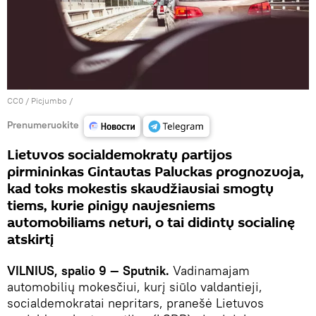
CC0
/
Picjumbo
/
Prenumeruokite
Lietuvos socialdemokratų partijos
pirmininkas Gintautas Paluckas prognozuoja,
kad toks mokestis skaudžiausiai smogtų
tiems, kurie pinigų naujesniems
automobiliams neturi, o tai didintų socialinę
atskirtį
VILNIUS, spalio 9 — Sputnik.
Vadinamajam
automobilių mokesčiui, kurį siūlo valdantieji,
socialdemokratai nepritars, pranešė Lietuvos