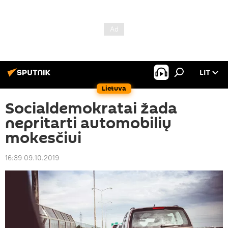
LIT
Lietuva
Socialdemokratai žada
nepritarti automobilių
mokesčiui
16:39 09.10.2019