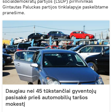
socialdemokratų partijos (LSDP) pirmininkas
Gintautas Paluckas partijos tinklalapyje paskelbtame
pranešime.
Daugiau nei 45 tūkstančiai gyventojų
pasisakė prieš automobilių taršos
mokestį