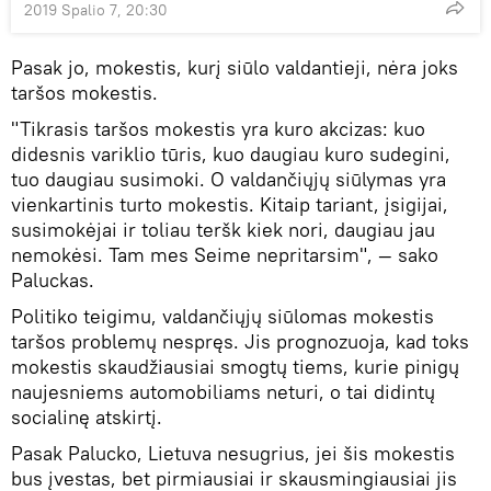
2019 Spalio 7, 20:30
Pasak jo, mokestis, kurį siūlo valdantieji, nėra joks
taršos mokestis.
"Tikrasis taršos mokestis yra kuro akcizas: kuo
didesnis variklio tūris, kuo daugiau kuro sudegini,
tuo daugiau susimoki. O valdančiųjų siūlymas yra
vienkartinis turto mokestis. Kitaip tariant, įsigijai,
susimokėjai ir toliau teršk kiek nori, daugiau jau
nemokėsi. Tam mes Seime nepritarsim", — sako
Paluckas.
Politiko teigimu, valdančiųjų siūlomas mokestis
taršos problemų nespręs. Jis prognozuoja, kad toks
mokestis skaudžiausiai smogtų tiems, kurie pinigų
naujesniems automobiliams neturi, o tai didintų
socialinę atskirtį.
Pasak Palucko, Lietuva nesugrius, jei šis mokestis
bus įvestas, bet pirmiausiai ir skausmingiausiai jis