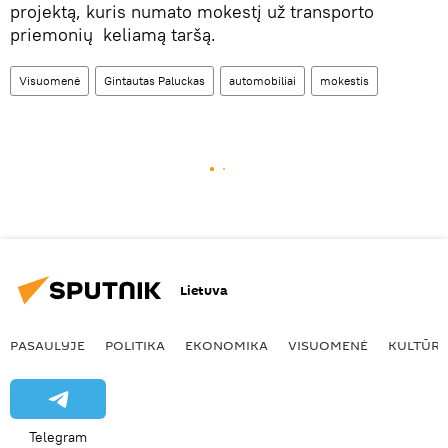
projektą, kuris numato mokestį už transporto
priemonių keliamą taršą.
Visuomenė
Gintautas Paluckas
automobiliai
mokestis
Lietuva
PASAULYJE
POLITIKA
EKONOMIKA
VISUOMENĖ
KULTŪR
Telegram