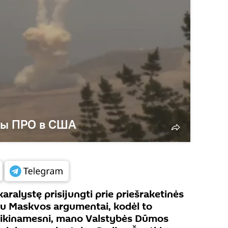
мы ПРО в США
ralystę prisijungti prie priešraketinės
au Maskvos argumentai, kodėl to
įtikinamesni, mano Valstybės Dūmos