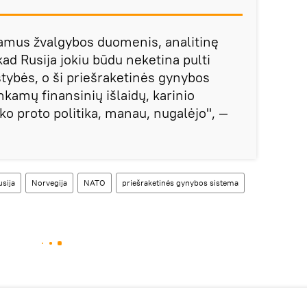
inkamus žvalgybos duomenis, analitinę
kad Rusija jokiu būdu neketina pulti
stybės, o ši priešraketinės gynybos
inkamų finansinių išlaidų, karinio
iko proto politika, manau, nugalėjo", —
usija
Norvegija
NATO
priešraketinės gynybos sistema