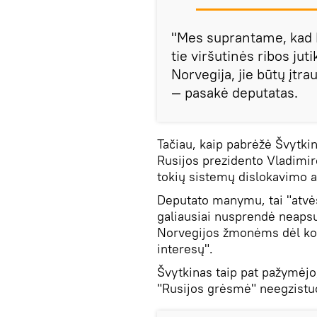
"Mes suprantame, kad No
tie viršutinės ribos juti
Norvegija, jie būtų įtr
— pasakė deputatas.
Tačiau, kaip pabrėžė Švytkin
Rusijos prezidento Vladimir
tokių sistemų dislokavimo a
Deputato manymu, tai "atvės
galiausiai nusprendė neapsu
Norvegijos žmonėms dėl koki
interesų".
Švytkinas taip pat pažymėjo,
"Rusijos grėsmė" neegzistu