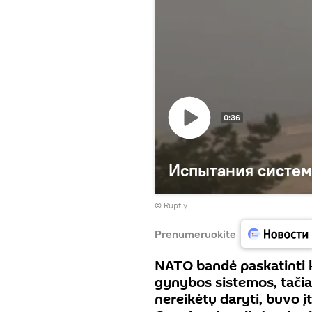
0:36
Испытания систе
©
Ruptly
Prenumeruokite
NATO bandė paskatinti ka
gynybos sistemos, tači
nereikėtų daryti, buvo 