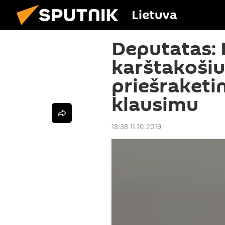
Lietuva
Deputatas: 
karštakošiu
priešraketi
klausimu
18:38 11.10.2019