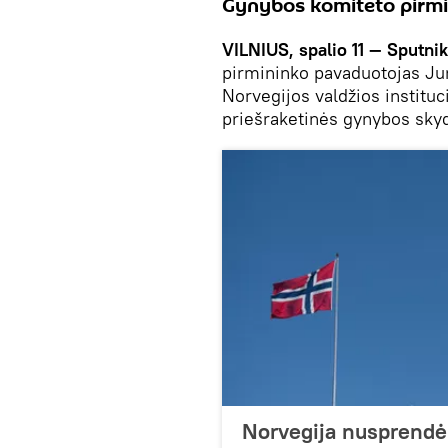
Gynybos komiteto pirmi
VILNIUS, spalio 11 — Sputnik
pirmininko pavaduotojas Jur
Norvegijos valdžios instituc
priešraketinės gynybos skyd
Norvegija nusprendė 