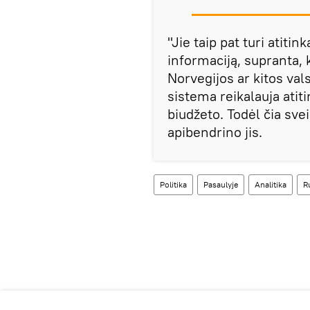
"Jie taip pat turi atit
informaciją, supranta, 
Norvegijos ar kitos val
sistema reikalauja atit
biudžeto. Todėl čia sve
apibendrino jis.
Politika
Pasaulyje
Analitika
R