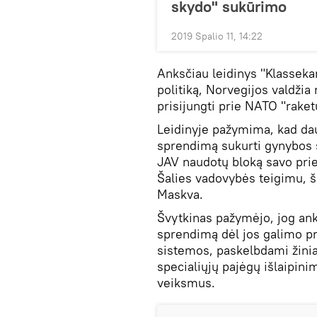
skydo" sukūrimo
2019 Spalio 11, 14:22
Anksčiau leidinys "Klasse
politiką, Norvegijos valdžia
prisijungti prie NATO "rake
Leidinyje pažymima, kad da
sprendimą sukurti gynybos s
JAV naudotų bloką savo pri
Šalies vadovybės teigimu, ši
Maskva.
Švytkinas pažymėjo, jog ank
sprendimą dėl jos galimo p
sistemos, paskelbdami žinia
specialiųjų pajėgų išlaipini
veiksmus.