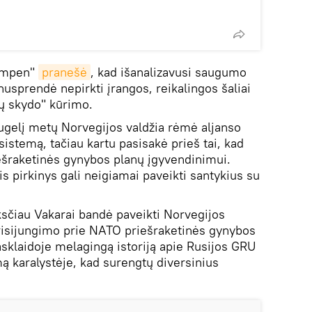
kampen"
pranešė
, kad išanalizavusi saugumo
 nusprendė nepirkti įrangos, reikalingos šaliai
tų skydo" kūrimo.
ugelį metų Norvegijos valdžia rėmė aljanso
istemą, tačiau kartu pasisakė prieš tai, kad
ešraketinės gynybos planų įgyvendinimui.
s pirkinys gali neigiamai paveikti santykius su
sčiau Vakarai bandė paveikti Norvegijos
risijungimo prie NATO priešraketinės gynybos
sklaidoje melagingą istoriją apie Rusijos GRU
mą karalystėje, kad surengtų diversinius