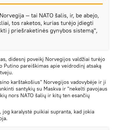
rvegija — tai NATO šalis, ir, be abejo,
kliai, tos raketos, kurias turėjo įdiegti
aukti į priešraketinės gynybos sistemą",
as, didesnį poveikį Norvegijos valdžiai turėjo
o Putino pareiškimas apie veidrodinį atsaką
tveju.
ino karštakošius" Norvegijos vadovybėje ir ji
nkinti santykių su Maskva ir "nekelti pavojaus
ų nors NATO šalių ir kitų ten esančių
 jog karalystė puikiai supranta, kad jokia
oja.