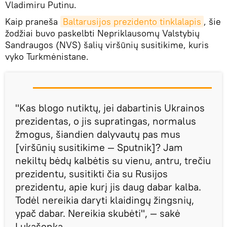
Vladimiru Putinu.
Kaip praneša
Baltarusijos prezidento tinklalapis
, šie
žodžiai buvo paskelbti Nepriklausomų Valstybių
Sandraugos (NVS) šalių viršūnių susitikime, kuris
vyko Turkmėnistane.
"Kas blogo nutiktų, jei dabartinis Ukrainos
prezidentas, o jis supratingas, normalus
žmogus, šiandien dalyvautų pas mus
[viršūnių susitikime — Sputnik]? Jam
nekiltų bėdų kalbėtis su vienu, antru, trečiu
prezidentu, susitikti čia su Rusijos
prezidentu, apie kurį jis daug dabar kalba.
Todėl nereikia daryti klaidingų žingsnių,
ypač dabar. Nereikia skubėti", — sakė
Lukašenka.