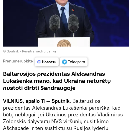
© Sputnik
/
Pereiti į medijų banką
Prenumeruokite
Baltarusijos prezidentas Aleksandras
Lukašenka mano, kad Ukraina neturėtų
nustoti dirbti Sandraugoje
VILNIUS, spalio 11 — Sputnik.
Baltarusijos
prezidentas Aleksandras Lukašenka pareiškė, kad
būtų neblogai, jei Ukrainos prezidentas Vladimiras
Zelenskis dalyvautų NVS viršūnių susitikime
Ašchabade ir ten susitiktų su Rusijos lyderiu