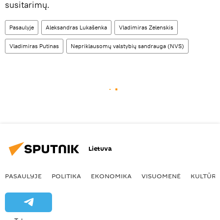
susitarimų.
Pasaulyje
Aleksandras Lukašenka
Vladimiras Zelenskis
Vladimiras Putinas
Nepriklausomų valstybių sandrauga (NVS)
Lietuva
PASAULYJE
POLITIKA
EKONOMIKA
VISUOMENĖ
KULTŪR