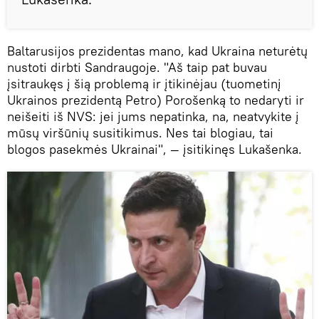
Baltarusijos prezidentas mano, kad Ukraina neturėtų
nustoti dirbti Sandraugoje. "Aš taip pat buvau
įsitraukęs į šią problemą ir įtikinėjau (tuometinį
Ukrainos prezidentą Petro) Porošenką to nedaryti ir
neišeiti iš NVS: jei jums nepatinka, na, neatvykite į
mūsų viršūnių susitikimus. Nes tai blogiau, tai
blogos pasekmės Ukrainai", — įsitikinęs Lukašenka.