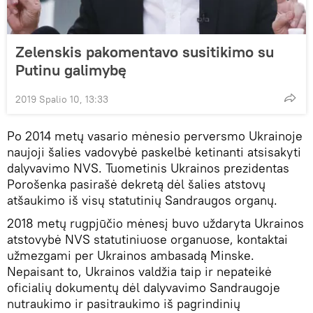
Zelenskis pakomentavo susitikimo su
Putinu galimybę
2019 Spalio 10, 13:33
Po 2014 metų vasario mėnesio perversmo Ukrainoje
naujoji šalies vadovybė paskelbė ketinanti atsisakyti
dalyvavimo NVS. Tuometinis Ukrainos prezidentas
Porošenka pasirašė dekretą dėl šalies atstovų
atšaukimo iš visų statutinių Sandraugos organų.
2018 metų rugpjūčio mėnesį buvo uždaryta Ukrainos
atstovybė NVS statutiniuose organuose, kontaktai
užmezgami per Ukrainos ambasadą Minske.
Nepaisant to, Ukrainos valdžia taip ir nepateikė
oficialių dokumentų dėl dalyvavimo Sandraugoje
nutraukimo ir pasitraukimo iš pagrindinių