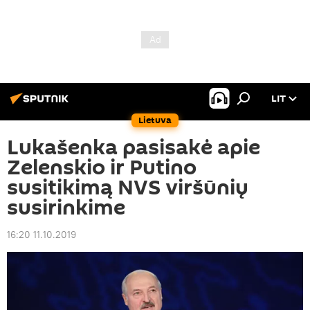
LIT
Lietuva
Lukašenka pasisakė apie
Zelenskio ir Putino
susitikimą NVS viršūnių
susirinkime
16:20 11.10.2019