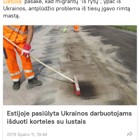
Lietuva
pasakė, kad migrantų "iš rytų", ypač iš
Ukrainos, antplūdžio problema iš tiesų įgavo rimtą
mastą.
Estijoje pasiūlyta Ukrainos darbuotojams
išduoti korteles su lustais
2019 Spalio 11, 19:44