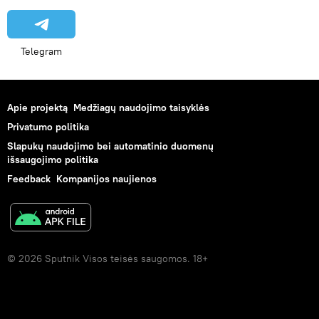
Telegram
Apie projektą
Medžiagų naudojimo taisyklės
Privatumo politika
Slapukų naudojimo bei automatinio duomenų
išsaugojimo politika
Feedback
Kompanijos naujienos
© 2026 Sputnik Visos teisės saugomos. 18+