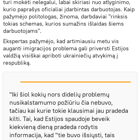
turi mokėti nelegalui, labai skiriasi nuo atlyginimo,
kurio paprašys oficialiai įdarbintas darbuotojas. Kaip
pažymėjo politologas, žinoma, darbdaviai "rinksis
tokias schemas, kurios sumažins išlaidas šiems
darbuotojams".
Ekspertas pažymėjo, kad artimiausiu metu vis
auganti imigracijos problema gali priversti Estijos
valdžią visiškai apriboti ukrainiečių atvykimą į
respubliką.
"Iki šiol kokių nors didelių problemų
nusikalstamumo požiūriu čia nebuvo,
tačiau kai kurie tokie klausimai jau pradeda
kilti. Tai, kad Estijos spaudoje beveik
kiekvieną dieną pradeda rodytis
informacija, kad "tie buvo išsiųsti, tais