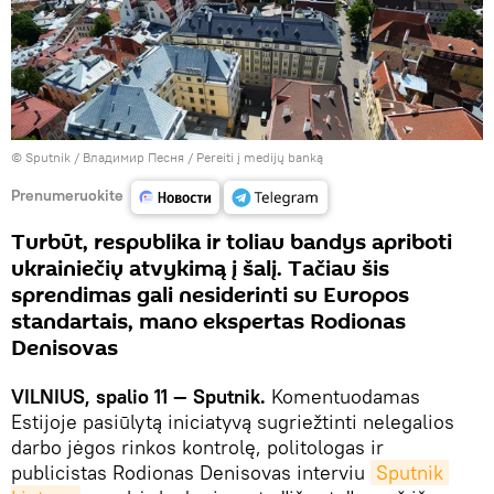
© Sputnik / Владимир Песня
/
Pereiti į medijų banką
Prenumeruokite
Turbūt, respublika ir toliau bandys apriboti
ukrainiečių atvykimą į šalį. Tačiau šis
sprendimas gali nesiderinti su Europos
standartais, mano ekspertas Rodionas
Denisovas
VILNIUS, spalio 11 — Sputnik.
Komentuodamas
Estijoje pasiūlytą iniciatyvą sugriežtinti nelegalios
darbo jėgos rinkos kontrolę, politologas ir
publicistas Rodionas Denisovas interviu
Sputnik 