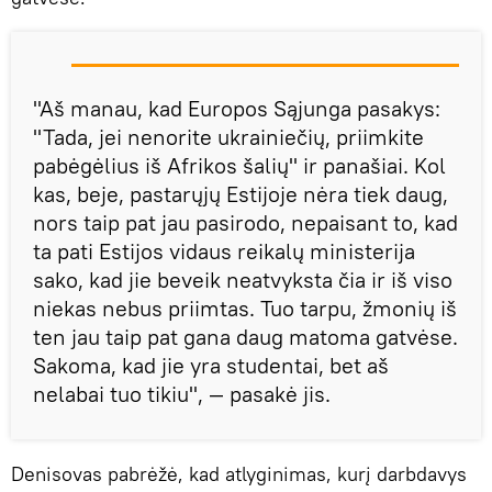
"Aš manau, kad Europos Sąjunga pasakys:
"Tada, jei nenorite ukrainiečių, priimkite
pabėgėlius iš Afrikos šalių" ir panašiai. Kol
kas, beje, pastarųjų Estijoje nėra tiek daug,
nors taip pat jau pasirodo, nepaisant to, kad
ta pati Estijos vidaus reikalų ministerija
sako, kad jie beveik neatvyksta čia ir iš viso
niekas nebus priimtas. Tuo tarpu, žmonių iš
ten jau taip pat gana daug matoma gatvėse.
Sakoma, kad jie yra studentai, bet aš
nelabai tuo tikiu", — pasakė jis.
Denisovas pabrėžė, kad atlyginimas, kurį darbdavys