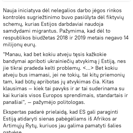
Nauja iniciatyva dėl nelegalios darbo jėgos rinkos
kontrolės sugriežtinimo buvo pasiūlyta dėl fiktyvių
schemų, kurias Estijos darbdaviai naudoja
samdydami migrantus. Pažymima, kad dėl to
respublikos biudžetas 2018 ir 2019 metais negavo 14
milijonų eurų.
"Manau, kad bet kokiu atveju tęsis kažkokie
bandymai apriboti ukrainiečių atvykimą į Estiją, nes
jie tikrai pradeda kelti problemų. <...> Bet kokiu
atveju bus imamasi, jei ne tokių, tai kitų priemonių
tam, kad būtų apribotas jų atvykimas čia. Kitas
klausimas — kiek tai pavyks ir ar tai suderinama su
kai kuriais visos Europos sprendimais, standartais ir
panašiai", — pažymėjo politologas.
Ekspertas padarė prielaidą, kad ES gali paraginti
Estiją atidaryti sienas pabėgėliams iš Afrikos ar
Artimųjų Rytų, kuriuos jau galima pamatyti šalies
gatvėse.