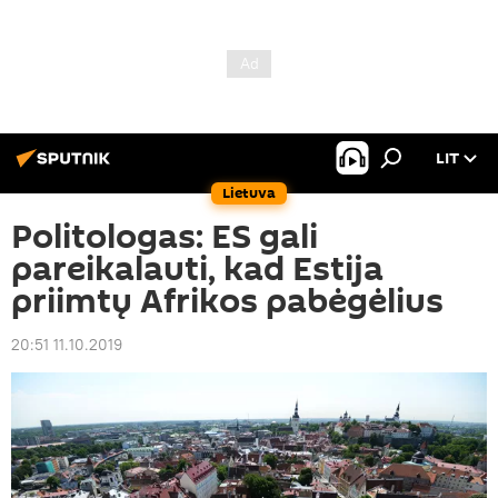
LIT
Lietuva
Politologas: ES gali
pareikalauti, kad Estija
priimtų Afrikos pabėgėlius
20:51 11.10.2019