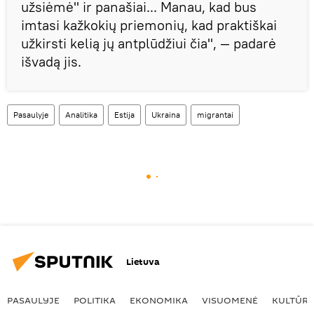
užsiėmė" ir panašiai... Manau, kad bus
imtasi kažkokių priemonių, kad praktiškai
užkirsti kelią jų antplūdžiui čia", — padarė
išvadą jis.
Pasaulyje
Analitika
Estija
Ukraina
migrantai
Lietuva
PASAULYJE
POLITIKA
EKONOMIKA
VISUOMENĖ
KULTŪR